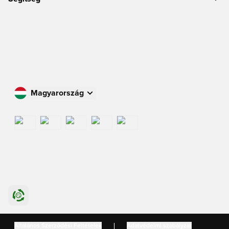
Magyarország
Vásároljon az Ön országában
International
US
Danmark
Általános Szerződési Feltételek
Adatvédelmi szabályzat