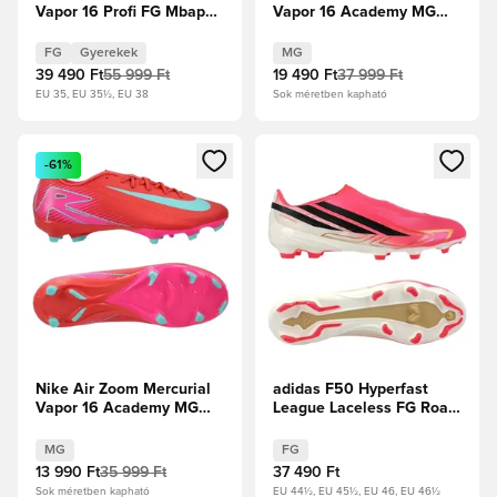
Vapor 16 Profi FG Mbappé
Vapor 16 Academy MG
Personal Edition - Plum
Attack - Racer Blue/Fehér
Eclipse/Metál ezüst
FG
Gyerekek
MG
Gyerek
39 490 Ft
55 999 Ft
19 490 Ft
37 999 Ft
EU 35, EU 35½, EU 38
Sok méretben kapható
Megnyit egy modált a bejelentkezéshez vagy a tagként való 
Megnyit egy modált a bejelent
-61%
Nike Air Zoom Mercurial
adidas F50 Hyperfast
Vapor 16 Academy MG
League Laceless FG Road
Mad Energy - Ember
to Glory - Solar
Glow/Aurora Green
Turbo/Core Black/Arany
MG
FG
metál
13 990 Ft
35 999 Ft
37 490 Ft
Sok méretben kapható
EU 44½, EU 45½, EU 46, EU 46½