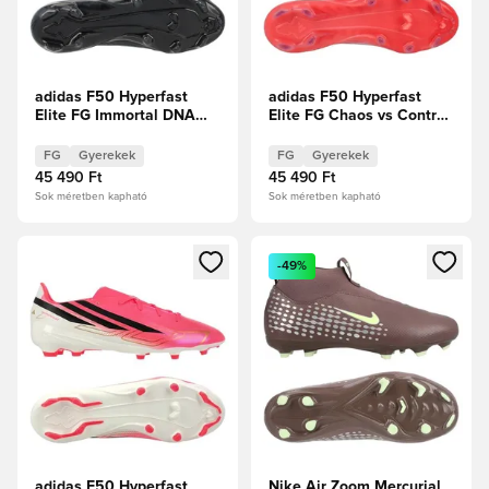
adidas F50 Hyperfast
adidas F50 Hyperfast
Elite FG Immortal DNA
Elite FG Chaos vs Control
Gyerek
Gyerek
FG
Gyerekek
FG
Gyerekek
45 490 Ft
45 490 Ft
Sok méretben kapható
Sok méretben kapható
Megnyit egy modált a bejelentkezéshez vagy a tagként való 
Megnyit egy modált a bejelent
-49%
adidas F50 Hyperfast
Nike Air Zoom Mercurial