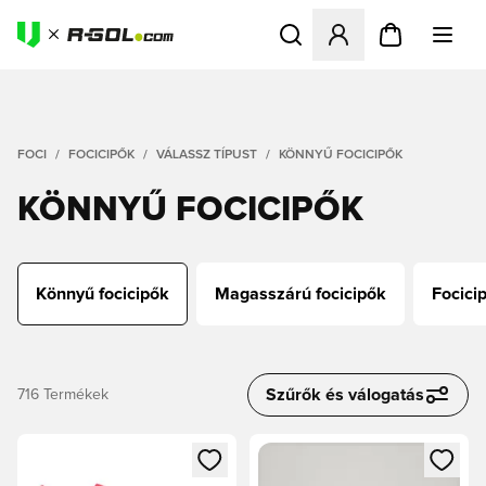
Megnyit egy modált a bejele
FOCI
FOCICIPŐK
VÁLASSZ TÍPUST
KÖNNYŰ FOCICIPŐK
KÖNNYŰ FOCICIPŐK
Könnyű focicipők
Magasszárú focicipők
Focici
Szűrők és válogatás
716
Termékek
Megnyit egy modált a bejelentkezéshez vagy a tagként való 
Megnyit egy modált a bejelent