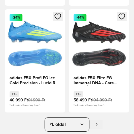
Megnyit egy modált a bejelentkezéshez vagy a tagként való 
Megnyit egy modált a bejelent
-24%
-44%
adidas F50 Profi FG Ice
adidas F50 Elite FG
Cold Precision - Lucid Ray
Immortal DNA - Core
Blue/Napsárga/Világos
Black/Élénkpiros
szolgálati akva
FG
FG
46 990 Ft
61 990 Ft
58 490 Ft
104 990 Ft
Sok méretben kapható
Sok méretben kapható
/1. oldal