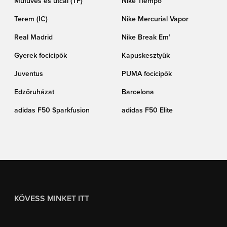
Műfüves és utcai (TF)
Nike Tiempo
Terem (IC)
Nike Mercurial Vapor
Real Madrid
Nike Break Em’
Gyerek focicipők
Kapuskesztyűk
Juventus
PUMA focicipők
Edzőruházat
Barcelona
adidas F50 Sparkfusion
adidas F50 Elite
KÖVESS MINKET ITT