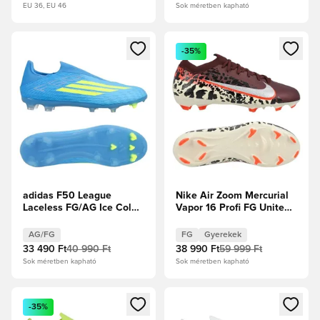
EU 36, EU 46
Sok méretben kapható
Megnyit egy modált a bejelentkezéshez vagy a tagként való 
Megnyit egy modált a bejelent
-35%
adidas F50 League
Nike Air Zoom Mercurial
Laceless FG/AG Ice Cold
Vapor 16 Profi FG United -
Precision - Lucid Ray
Burgundy Crush/Metál
Blue/Napsárga/Világos
ezüst/Univerzális
AG/FG
FG
Gyerekek
szolgálati akva
Piros/Fossil Gyerek
33 490 Ft
40 990 Ft
38 990 Ft
59 999 Ft
Sok méretben kapható
Sok méretben kapható
Megnyit egy modált a bejelentkezéshez vagy a tagként való 
Megnyit egy modált a bejelent
-35%