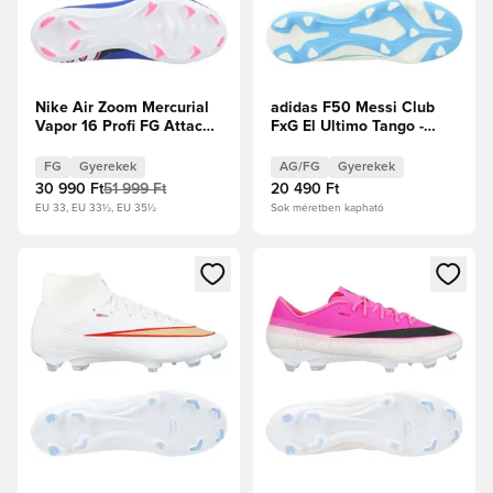
Nike Air Zoom Mercurial
adidas F50 Messi Club
Vapor 16 Profi FG Attack -
FxG El Ultimo Tango -
Racer Blue/Fehér Gyerek
Elefántcsont/Félénk kék
ragyogás/Icey Blue
FG
Gyerekek
AG/FG
Gyerekek
Gyerek
30 990 Ft
51 999 Ft
20 490 Ft
EU 33, EU 33½, EU 35½
Sok méretben kapható
Megnyit egy modált a bejelentkezéshez vagy a tagként való 
Megnyit egy modált a bejelent