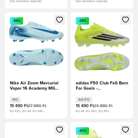
Sok méretben kapható
Sok méretben kapható
Megnyit egy modált a bejelentkezéshez vagy a tagként való 
Megnyit egy modált a bejelent
-59%
-38%
Nike Air Zoom Mercurial
adidas F50 Club FxG Born
Vapor 16 Academy MG
For Goals -
Mad Ambition -
Napsárga/Core Black/
Gleccserkék/Blue Orbit
Élénkpiros
MG
AG/FG
15 490 Ft
37 990 Ft
15 490 Ft
24 990 Ft
EU 42½, EU 44, EU 44½
EU 44, EU 44½, EU 45½
Megnyit egy modált a bejelentkezéshez vagy a tagként való 
Megnyit egy modált a bejelent
-43%