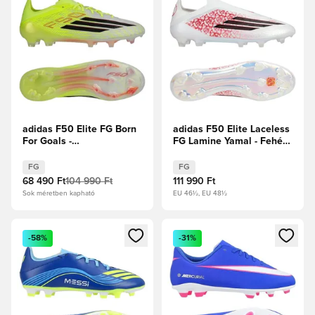
adidas F50 Elite FG Born
adidas F50 Elite Laceless
For Goals -
FG Lamine Yamal - Fehér
Napsárga/Core Black/
cipők/Core Black/
Élénkpiros
Élénkpiros
FG
FG
68 490 Ft
104 990 Ft
111 990 Ft
Sok méretben kapható
EU 46½, EU 48½
Megnyit egy modált a bejelentkezéshez vagy a tagként való 
Megnyit egy modált a bejelent
-58%
-31%