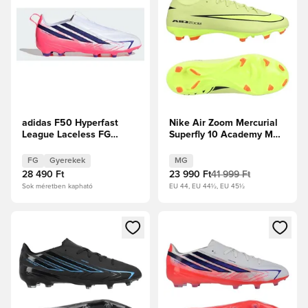
adidas F50 Hyperfast
Nike Air Zoom Mercurial
League Laceless FG
Superfly 10 Academy MG
Chaos vs Control Gyerek
Max Voltage -
Reflektorfényben/Volt/Hyper
FG
Gyerekek
MG
Crimson
28 490 Ft
23 990 Ft
41 999 Ft
Sok méretben kapható
EU 44, EU 44½, EU 45½
Megnyit egy modált a bejelentkezéshez vagy a tagként való 
Megnyit egy modált a bejelent