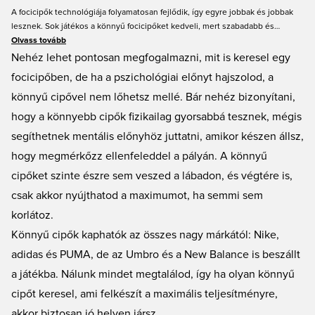
A focicipők technológiája folyamatosan fejlődik, így egyre jobbak és jobbak
lesznek. Sok játékos a könnyű focicipőket kedveli, mert szabadabb és
könnyedebb labdaérintést tesznek lehetővé. A könnyebb cipők azonban
Olvass tovább
nem feltétlenül tesznek gyorsabbá, de az biztos, hogy gyorsabbnak érzed
Nehéz lehet pontosan megfogalmazni, mit is keresel egy
majd magad bennük. Nálunk, a Unisportnál rengeteg különböző könnyű
focicipőben, de ha a pszichológiai előnyt hajszolod, a
focicipőt találsz olyan vezető márkáktól, mint a Nike, az Adidas és a PUMA.
könnyű cipővel nem lőhetsz mellé. Bár nehéz bizonyítani,
Emellett az Umbro, a New Balance és más gyártók könnyű focicipői is
megtalálhatók kínálatunkban. Szerezd be új könnyű focicipődet itt!
hogy a könnyebb cipők fizikailag gyorsabbá tesznek, mégis
segíthetnek mentális előnyhöz juttatni, amikor készen állsz,
hogy megmérkőzz ellenfeleddel a pályán. A könnyű
cipőket szinte észre sem veszed a lábadon, és végtére is,
csak akkor nyújthatod a maximumot, ha semmi sem
korlátoz.
Könnyű cipők kaphatók az összes nagy márkától: Nike,
adidas és PUMA, de az Umbro és a New Balance is beszállt
a játékba. Nálunk mindet megtalálod, így ha olyan könnyű
cipőt keresel, ami felkészít a maximális teljesítményre,
akkor biztosan jó helyen jársz.