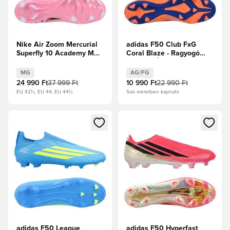
Nike Air Zoom Mercurial
adidas F50 Club FxG
Superfly 10 Academy MG
Coral Blaze - Ragyogó
Scary Good - Magic
narancs/Élénk Kék/Fehér
Flamingo/Fekete/Total
cipők
MG
AG/FG
Crimson
24 990 Ft
37 999 Ft
10 990 Ft
22 990 Ft
EU 42½, EU 44, EU 44½
Sok méretben kapható
Megnyit egy modált a bejelentkezéshez vagy a tagként való 
Megnyit egy modált a bejelent
adidas F50 League
adidas F50 Hyperfast