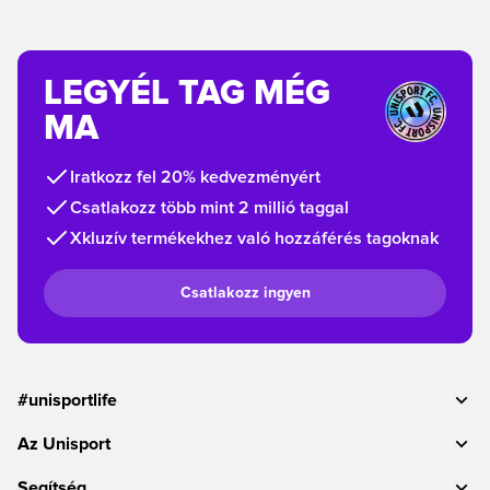
LEGYÉL TAG MÉG
MA
Iratkozz fel 20% kedvezményért
Csatlakozz több mint 2 millió taggal
Xkluzív termékekhez való hozzáférés tagoknak
Csatlakozz ingyen
#unisportlife
Az Unisport
Segítség