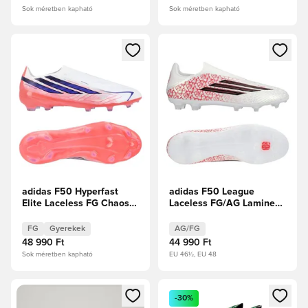
Sok méretben kapható
Sok méretben kapható
Megnyit egy modált a bejelentkezéshez vagy a tagként való 
Megnyit egy modált a bejelent
adidas F50 Hyperfast
adidas F50 League
Elite Laceless FG Chaos
Laceless FG/AG Lamine
vs Control Gyerek
Yamal - Fehér cipők/Core
Black/Élénkpiros
FG
Gyerekek
AG/FG
48 990 Ft
44 990 Ft
Sok méretben kapható
EU 46½, EU 48
Megnyit egy modált a bejelentkezéshez vagy a tagként való 
Megnyit egy modált a bejelent
-30%