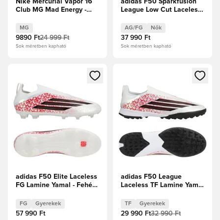
Nike Mercurial Vapor 16
adidas F50 Sparkfusion
Club MG Mad Energy -
League Low Cut Laceless
Ember Glow/Aurora Green
FG/AG Chaos vs Control
Női
MG
AG/FG
Nők
9890 Ft
24 999 Ft
37 990 Ft
Sok méretben kapható
Sok méretben kapható
Megnyit egy modált a bejelentkezéshez vagy a tagként való 
Megnyit egy modált a bejelent
adidas F50 Elite Laceless
adidas F50 League
FG Lamine Yamal - Fehér
Laceless TF Lamine Yamal
cipők/Core Black/
- Fehér cipők/Core Black/
Élénkpiros Gyerek
Élénkpiros Gyerek
FG
Gyerekek
TF
Gyerekek
57 990 Ft
29 990 Ft
32 990 Ft