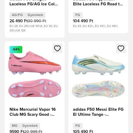
Laceless FG/AG Ice Cold
Elite Laceless FG Road to
Precision - Lucid Ray
Glory - Solar Turbo/Core
Blue/Napsárga/Világos
Black/Arany metál
AG/FG
Gyerekek
FG
szolgálati akva Gyerek
26 490 Ft
30 990 Ft
104 490 Ft
EU 28, EU 28½/UK 10½K, EU 30, EU
EU 42, EU 42½, EU 44½, EU 46½
30½/UK 12K
Megnyit egy modált a bejelentkezéshez vagy a tagként való 
Megnyit egy modált a bejelent
-54%
Nike Mercurial Vapor 16
adidas F50 Messi Elite FG
Club MG Scary Good -
El Ultimo Tango -
Magic
Elefántcsont/Félénk kék
Flamingo/Fekete/Total
ragyogás/Icey Blue
MG
Gyerekek
FG
Crimson Gyerek
9590 Ft
20 999 Ft
105 490 Ft