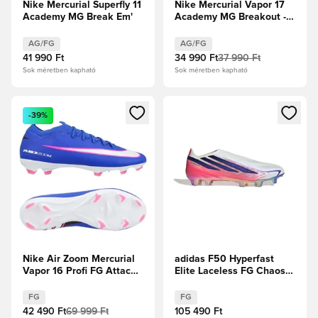
Nike Mercurial Superfly 11
Nike Mercurial Vapor 17
Academy MG Break Em'
Academy MG Breakout -
Rózsaszín/Fehér/Fekete
AG/FG
AG/FG
41 990 Ft
34 990 Ft
37 990 Ft
Sok méretben kapható
Sok méretben kapható
Megnyit egy modált a bejelentkezéshez vagy a tagként való 
Megnyit egy modált a bejelent
-39%
Nike Air Zoom Mercurial
adidas F50 Hyperfast
Vapor 16 Profi FG Attack -
Elite Laceless FG Chaos
Racer Blue/Fehér
vs Control
FG
FG
42 490 Ft
69 999 Ft
105 490 Ft