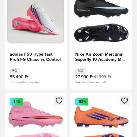
adidas F50 Hyperfast
Nike Air Zoom Mercurial
Profi FG Chaos vs Control
Superfly 10 Academy MG
Shadow - Fekete/Jégkék
FG
MG
55 490 Ft
27 990 Ft
41 999 Ft
Sok méretben kapható
Sok méretben kapható
Megnyit egy modált a bejelentkezéshez vagy a tagként való 
Megnyit egy modált a bejelent
-34%
-52%