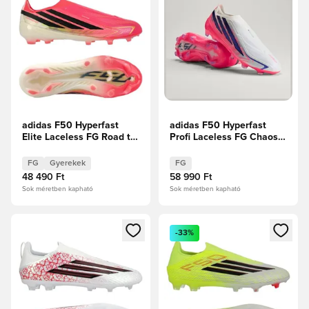
adidas F50 Hyperfast
adidas F50 Hyperfast
Elite Laceless FG Road to
Profi Laceless FG Chaos
Glory - Solar Turbo/Core
vs Control
Black/Arany metál Gyerek
FG
Gyerekek
FG
48 490 Ft
58 990 Ft
Sok méretben kapható
Sok méretben kapható
Megnyit egy modált a bejelentkezéshez vagy a tagként való 
Megnyit egy modált a bejelent
-33%