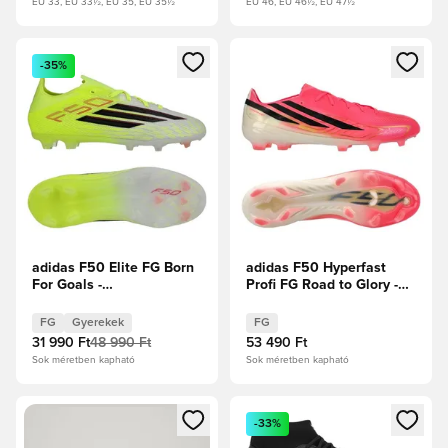
EU 33, EU 33½, EU 35, EU 35½
EU 46, EU 46½, EU 47½
Megnyit egy modált a bejelentkezéshez vagy a tagként való 
Megnyit egy modált a bejelent
-35%
adidas F50 Elite FG Born
adidas F50 Hyperfast
For Goals -
Profi FG Road to Glory -
Napsárga/Core Black/
Solar Turbo/Core
Élénkpiros Gyerek
Black/Arany metál
FG
Gyerekek
FG
31 990 Ft
48 990 Ft
53 490 Ft
Sok méretben kapható
Sok méretben kapható
Megnyit egy modált a bejelentkezéshez vagy a tagként való 
Megnyit egy modált a bejelent
-33%