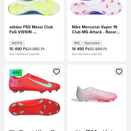
adidas F50 Messi Club
Nike Mercurial Vapor 16
FxG VIS10N -
Club MG Attack - Racer
Királykék/Napsárga/Félénk
Blue/Fehér Gyerek
kék ragyogás
AG/FG
MG
Gyerekek
10 490 Ft
24 990 Ft
14 490 Ft
20 999 Ft
Sok méretben kapható
Sok méretben kapható
Megnyit egy modált a bejelentkezéshez vagy a tagként való 
Megnyit egy modált a bejelent
-60%