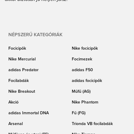
NÉPSZERŰ KATEGÓRIÁK
Focicipők
Nike focicipők
Nike Mercurial
Focimezek
adidas Predator
adidas F50
Focilabdák
adidas focicipők
Nike Breakout
Műfű (AG)
Akció
Nike Phantom
adidas Immortal DNA
Fű (FG)
Arsenal
Trionda VB focilabdák