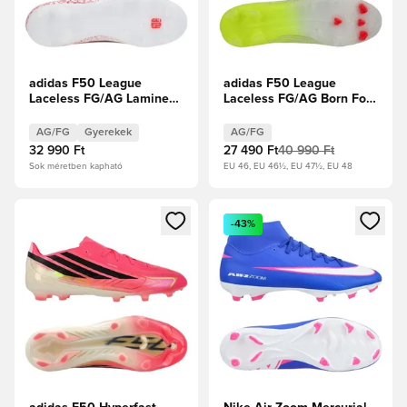
adidas F50 League
adidas F50 League
Laceless FG/AG Lamine
Laceless FG/AG Born For
Yamal - Fehér cipők/Core
Goals - Napsárga/Core
Black/Élénkpiros Gyerek
Black/Élénkpiros
AG/FG
Gyerekek
AG/FG
32 990 Ft
27 490 Ft
40 990 Ft
Sok méretben kapható
EU 46, EU 46½, EU 47½, EU 48
Megnyit egy modált a bejelentkezéshez vagy a tagként való 
Megnyit egy modált a bejelent
-43%