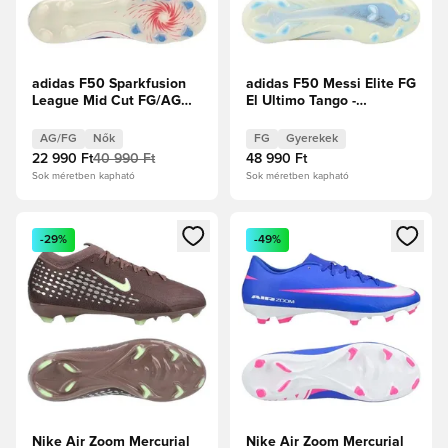
adidas F50 Sparkfusion
adidas F50 Messi Elite FG
League Mid Cut FG/AG
El Ultimo Tango -
Icon Takeover - Fehér
Elefántcsont/Félénk kék
cipők/Királykék/
ragyogás/Icey Blue
AG/FG
Nők
FG
Gyerekek
Élénkpiros Női
Gyerek
22 990 Ft
40 990 Ft
48 990 Ft
Sok méretben kapható
Sok méretben kapható
Megnyit egy modált a bejelentkezéshez vagy a tagként való 
Megnyit egy modált a bejelent
-29%
-49%
Nike Air Zoom Mercurial
Nike Air Zoom Mercurial