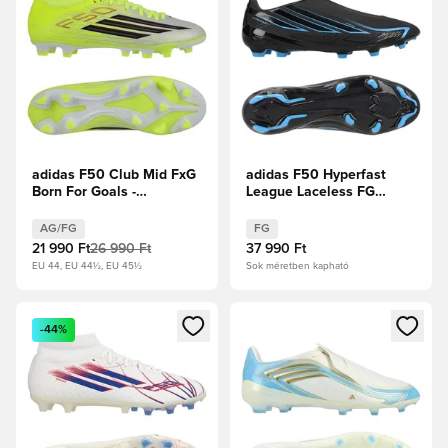
adidas F50 Club Mid FxG
adidas F50 Hyperfast
Born For Goals -
League Laceless FG
Napsárga/Core Black/
Immortal DNA
Élénkpiros
AG/FG
FG
21 990 Ft
26 990 Ft
37 990 Ft
EU 44, EU 44½, EU 45½
Sok méretben kapható
Megnyit egy modált a bejelentkezéshez vagy a tagként való 
Megnyit egy modált a bejelent
-44%