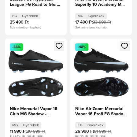
League FG Road to Glory -
Superfly 10 Academy MG
Solar Turbo/Core
Mbappé Personal Edition -
Black/Arany metál Gyerek
Plum Eclipse/Metál ezüst
FG
Gyerekek
MG
Gyerekek
Gyerek
25 490 Ft
17 490 Ft
33 999 Ft
Sok méretben kapható
Sok méretben kapható
Megnyit egy modált a bejelentkezéshez vagy a tagként való 
Megnyit egy modált a bejelent
-43%
-48%
Nike Mercurial Vapor 16
Nike Air Zoom Mercurial
Club MG Shadow -
Vapor 16 Profi FG Shadow
Fekete/Jégkék Gyerek
- Fekete/Jégkék Gyerek
MG
Gyerekek
FG
Gyerekek
11 990 Ft
20 999 Ft
26 990 Ft
51 999 Ft
EU 36½, EU 38, EU 38½
EU 32, EU 33, EU 33½