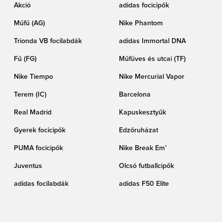
Akció
adidas focicipők
Műfű (AG)
Nike Phantom
Trionda VB focilabdák
adidas Immortal DNA
Fű (FG)
Műfüves és utcai (TF)
Nike Tiempo
Nike Mercurial Vapor
Terem (IC)
Barcelona
Real Madrid
Kapuskesztyűk
Gyerek focicipők
Edzőruházat
PUMA focicipők
Nike Break Em’
Juventus
Olcsó futballcipők
adidas focilabdák
adidas F50 Elite