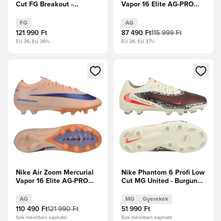
Cut FG Breakout -
Vapor 16 Elite AG-PRO
Rózsaszín/Fehér/Fekete
Attack - Racer Blue/Fehér
FG
AG
121 990 Ft
87 490 Ft
115 999 Ft
EU 36, EU 36½
EU 36, EU 37½
Megnyit egy modált a bejelentkezéshez vagy a tagként való 
Megnyit egy modált a bejelent
Nike Air Zoom Mercurial
Nike Phantom 6 Profi Low
Vapor 16 Elite AG-PRO
Cut MG United - Burgundy
Showtime - Orange
Crush/Univerzális
Pulse/Royal Pulse
Piros/Fossil Gyerek
AG
MG
Gyerekek
110 490 Ft
121 990 Ft
51 990 Ft
Sok méretben kapható
Sok méretben kapható