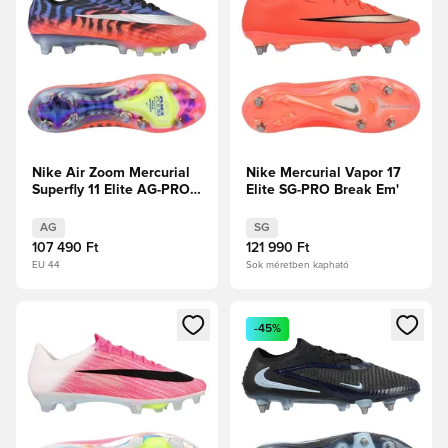
Nike Air Zoom Mercurial
Nike Mercurial Vapor 17
Superfly 11 Elite AG-PRO
Elite SG-PRO Break Em'
Scorpion -
Kék/Focicipők/Ezüst
AG
SG
metál Limitált kiadás
107 490 Ft
121 990 Ft
EU 44
Sok méretben kapható
Megnyit egy modált a bejelentkezéshez vagy a tagként való 
Megnyit egy modált a bejelent
-45%