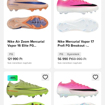
Nike Air Zoom Mercurial
Nike Mercurial Vapor 17
Vapor 16 Elite FG
Profi FG Breakout -
Showtime - Orange
Fehér/Fekete/Hiper
Pulse/Royal Pulse
rózsaszín Gyerek
FG
FG
Gyerekek
121 990 Ft
56 990 Ft
59 990 Ft
Sok méretben kapható
Sok méretben kapható
Megnyit egy modált a bejelentkezéshez vagy a tagként való 
Megnyit egy modált a bejelent
-49%