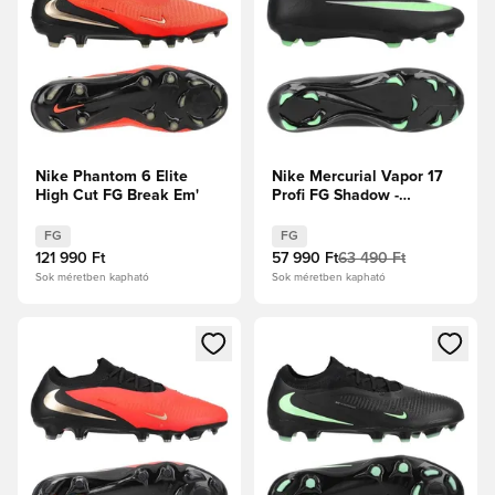
Nike Phantom 6 Elite
Nike Mercurial Vapor 17
High Cut FG Break Em'
Profi FG Shadow -
Fekete/Illusion Green
FG
FG
121 990 Ft
57 990 Ft
63 490 Ft
Sok méretben kapható
Sok méretben kapható
Megnyit egy modált a bejelentkezéshez vagy a tagként való 
Megnyit egy modált a bejelent