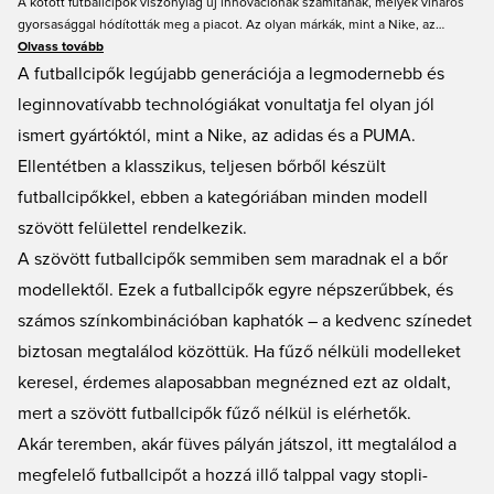
A kötött futballcipők viszonylag új innovációnak számítanak, melyek viharos
gyorsasággal hódították meg a piacot. Az olyan márkák, mint a Nike, az
adidas és a PUMA, sikeresen alkalmazták a kötött felsőrészt a stoplis
Olvass tovább
cipőiknél; természetesen nem fonalból, hanem mikroszálból. A kötött
A futballcipők legújabb generációja a legmodernebb és
felsőrésszel készült futballcipők példátlan mozgásszabadságot biztosítanak a
leginnovatívabb technológiákat vonultatja fel olyan jól
lábadnak, így nem meglepő, hogy már most is rendkívül népszerűek. Itt
ismert gyártóktól, mint a Nike, az adidas és a PUMA.
megtalálod őket a Unisportstore.com oldalon, jó áron és gyors szállítással.
Ellentétben a klasszikus, teljesen bőrből készült
futballcipőkkel, ebben a kategóriában minden modell
szövött felülettel rendelkezik.
A szövött futballcipők semmiben sem maradnak el a bőr
modellektől. Ezek a futballcipők egyre népszerűbbek, és
számos színkombinációban kaphatók – a kedvenc színedet
biztosan megtalálod közöttük. Ha fűző nélküli modelleket
keresel, érdemes alaposabban megnézned ezt az oldalt,
mert a szövött futballcipők fűző nélkül is elérhetők.
Akár teremben, akár füves pályán játszol, itt megtalálod a
megfelelő futballcipőt a hozzá illő talppal vagy stopli-