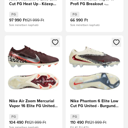
Cut FG Heat Up - Közepes
Profi FG Breakout -
hamuszürke/Arany
Rózsaszín/Fehér/Fekete
Borostyán/Fekete
FG
FG
97 990 Ft
121 999 Ft
66 990 Ft
Sok méretben kapható
Sok méretben kapható
Megnyit egy modált a bejelentkezéshez vagy a tagként való 
Megnyit egy modált a bejelent
Nike Air Zoom Mercurial
Nike Phantom 6 Elite Low
Vapor 16 Elite FG United -
Cut FG United - Burgundy
Burgundy Crush/Metál
Crush/Univerzális
ezüst/Univerzális
Piros/Fossil
FG
FG
Piros/Fossil
104 490 Ft
121 999 Ft
110 490 Ft
121 999 Ft
Sok méretben kapható
EU 41, EU 42½