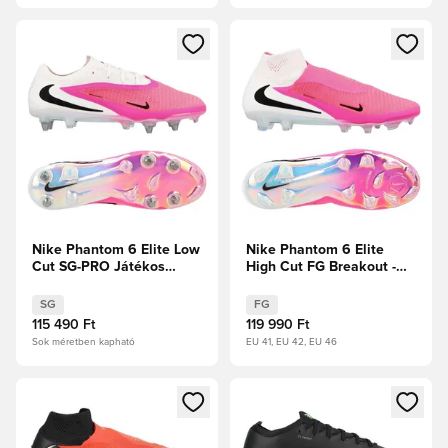
Megnyit egy modált a bejelentkezéshez vagy a tagként való 
Megnyit egy modált a bejelent
Nike Phantom 6 Elite Low
Nike Phantom 6 Elite
Cut SG-PRO Játékos
High Cut FG Breakout -
verzió Breakout -
Rózsaszín/Fehér/Fekete
Rózsaszín/Fehér/Fekete
SG
FG
115 490 Ft
119 990 Ft
Sok méretben kapható
EU 41, EU 42, EU 46
Megnyit egy modált a bejelentkezéshez vagy a tagként való 
Megnyit egy modált a bejelent