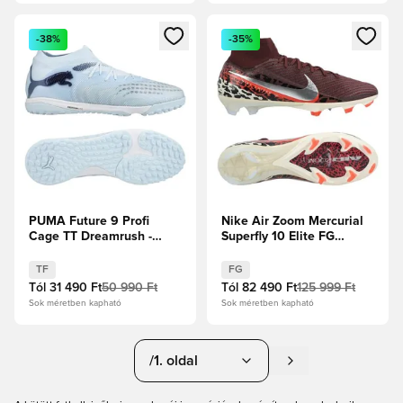
Megnyit egy modált a bejelentkezéshez vagy a tagként való 
Megnyit egy modált a bejelent
-38%
-35%
PUMA Future 9 Profi
Nike Air Zoom Mercurial
Cage TT Dreamrush -
Superfly 10 Elite FG
Jégkék/Kék ékszer
United - Burgundy
Crush/Metál
TF
FG
ezüst/Univerzális
Tól
31 490 Ft
50 990 Ft
Tól
82 490 Ft
125 999 Ft
Piros/Fossil
Sok méretben kapható
Sok méretben kapható
/1. oldal