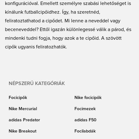
konfigurációval. Emellett személyre szabási lehetőséget is
kínálunk futballcipőidhez. Így, ha szeretnéd,
feliratoztathatod a cipődet. Mi lenne a neveddel vagy
beceneveddel? Ettől igazán különlegessé válik a párod, és
mindenki tudni fogja, hogy azok a te cipőid. A szövött
cipők ugyanis feliratozhatók.
NÉPSZERŰ KATEGÓRIÁK
Focicipők
Nike focicipők
Nike Mercurial
Focimezek
adidas Predator
adidas F50
Nike Breakout
Focilabdák