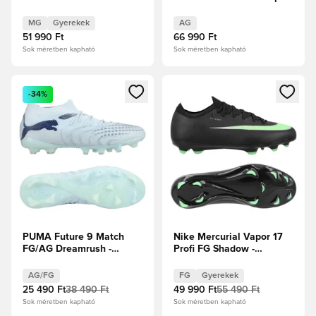
Fehér/Fekete/Hiper
rózsaszín/Fehér/Fekete
rózsaszín Gyerek
MG
Gyerekek
AG
51 990 Ft
66 990 Ft
Sok méretben kapható
Sok méretben kapható
Megnyit egy modált a bejelentkezéshez vagy a tagként való 
Megnyit egy modált a bejelent
-34%
PUMA Future 9 Match
Nike Mercurial Vapor 17
FG/AG Dreamrush -
Profi FG Shadow -
Jégkék/Kék ékszer
Fekete/Illusion Green
Gyerek
AG/FG
FG
Gyerekek
25 490 Ft
38 490 Ft
49 990 Ft
55 490 Ft
Sok méretben kapható
Sok méretben kapható