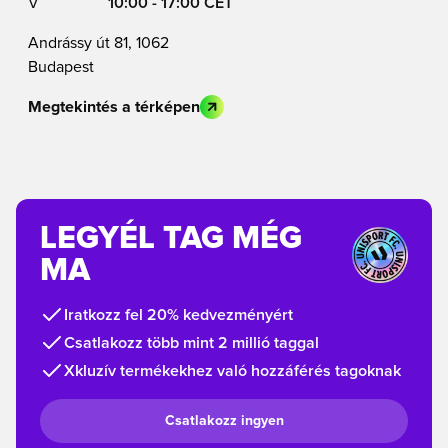
V
10:00 - 17:00 CET
Andrássy út 81, 1062
Budapest
Megtekintés a térképen
LEGYÉL TAG MÉG
MA
Iratkozz fel 20% kedvezményért
Csatlakozz több mint 2 millió taggal
Xkluzív termékekhez való hozzáférés tagoknak
Csatlakozz ingyen