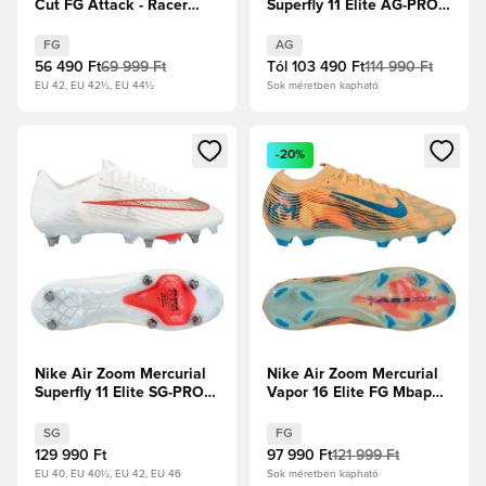
Cut FG Attack - Racer
Superfly 11 Elite AG-PRO
Blue/Pink Blast/Fehér
Shadow - Fekete/Illusion
Green
FG
AG
56 490 Ft
69 999 Ft
Tól
103 490 Ft
114 990 Ft
EU 42, EU 42½, EU 44½
Sok méretben kapható
Megnyit egy modált a bejelentkezéshez vagy a tagként való 
Megnyit egy modált a bejelent
-20%
Nike Air Zoom Mercurial
Nike Air Zoom Mercurial
Superfly 11 Elite SG-PRO
Vapor 16 Elite FG Mbappé
Break Em'
Personal Edition - Dinnye
árnyalat/Új türkiz/Igloo
SG
FG
129 990 Ft
97 990 Ft
121 999 Ft
EU 40, EU 40½, EU 42, EU 46
Sok méretben kapható