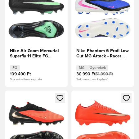
Nike Air Zoom Mercurial
Nike Phantom 6 Profi Low
Superfly 11 Elite FG
Cut MG Attack - Racer
Shadow - Fekete/Illusion
Blue/Pink Blast/Fehér
Green
Gyerek
FG
MG
Gyerekek
109 490 Ft
36 990 Ft
51 999 Ft
Sok méretben kapható
Sok méretben kapható
Megnyit egy modált a bejelentkezéshez vagy a tagként való 
Megnyit egy modált a bejelent