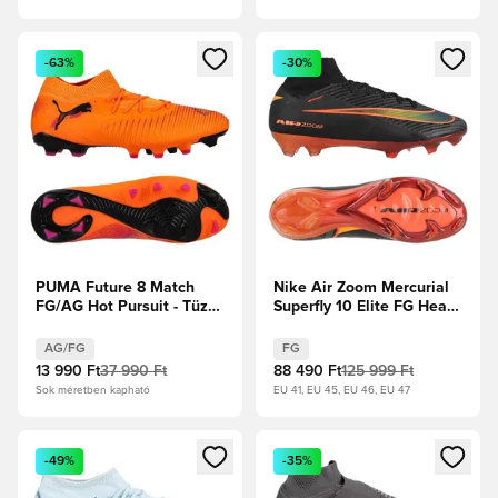
Megnyit egy modált a bejelentkezéshez vagy a tagként való 
Megnyit egy modált a bejelent
-63%
-30%
PUMA Future 8 Match
Nike Air Zoom Mercurial
FG/AG Hot Pursuit - Tüzes
Superfly 10 Elite FG Heat
Hőség/PUMA
Up - Fekete/Hyper
Fekete/Ravish
Crimson
AG/FG
FG
13 990 Ft
37 990 Ft
88 490 Ft
125 999 Ft
Sok méretben kapható
EU 41, EU 45, EU 46, EU 47
Megnyit egy modált a bejelentkezéshez vagy a tagként való 
Megnyit egy modált a bejelent
-49%
-35%