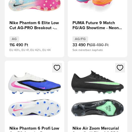
Nike Phantom 6 Elite Low
PUMA Future 9 Match
Cut AG-PRO Breakout -
FG/AG Showtime - Neon
Rózsaszín/Fehér/Fekete
rózsaszín/Sun Stream/
Élénk türkiz/PUMA Fehér
AG
AG/FG
116 490 Ft
33 490 Ft
38 490 Ft
EU 40½, EU 41, EU 42½, EU 44
Sok méretben kapható
Megnyit egy modált a bejelentkezéshez vagy a tagként való 
Megnyit egy modált a bejelent
Nike Phantom 6 Profi Low
Nike Air Zoom Mercurial