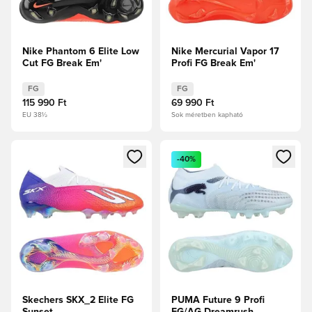
Nike Phantom 6 Elite Low
Nike Mercurial Vapor 17
Cut FG Break Em'
Profi FG Break Em'
FG
FG
115 990 Ft
69 990 Ft
EU 38½
Sok méretben kapható
Megnyit egy modált a bejelentkezéshez vagy a tagként való 
Megnyit egy modált a bejelent
-40%
Skechers SKX_2 Elite FG
PUMA Future 9 Profi