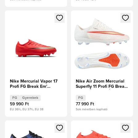
Megnyit egy modált a bejelentkezéshez vagy a tagként való 
Megnyit egy modált a bejelent
Nike Mercurial Vapor 17
Nike Air Zoom Mercurial
Profi FG Break Em'
Superfly 11 Profi FG Break
Gyerek
Em' ELŐRENDELÉS
FG
Gyerekek
FG
59 990 Ft
77 990 Ft
EU 36½, EU 37½, EU 38
Sok méretben kapható
Megnyit egy modált a bejelentkezéshez vagy a tagként való 
Megnyit egy modált a bejelent