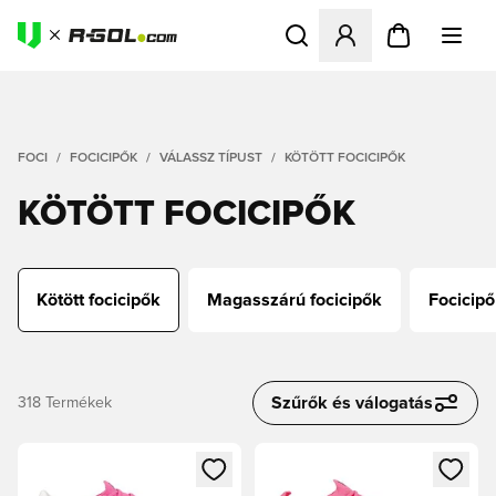
Megnyit egy modált a bejele
FOCI
FOCICIPŐK
VÁLASSZ TÍPUST
KÖTÖTT FOCICIPŐK
KÖTÖTT FOCICIPŐK
Kötött focicipők
Magasszárú focicipők
Focicipő
Szűrők és válogatás
318
Termékek
Megnyit egy modált a bejelentkezéshez vagy a tagként való 
Megnyit egy modált a bejelent