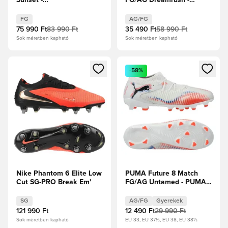
Sunset -
FG/AG Dreamrush -
Focicipők/Kék/Fehér
Jégkék/Kék ékszer
FG
AG/FG
75 990 Ft
83 990 Ft
35 490 Ft
58 990 Ft
Sok méretben kapható
Sok méretben kapható
Megnyit egy modált a bejelentkezéshez vagy a tagként való 
Megnyit egy modált a bejelent
-58%
Nike Phantom 6 Elite Low
PUMA Future 8 Match
Cut SG-PRO Break Em'
FG/AG Untamed - PUMA
Fehér/PUMA Fekete/Izzó
piros Gyerek
SG
AG/FG
Gyerekek
121 990 Ft
12 490 Ft
29 990 Ft
Sok méretben kapható
EU 33, EU 37½, EU 38, EU 38½