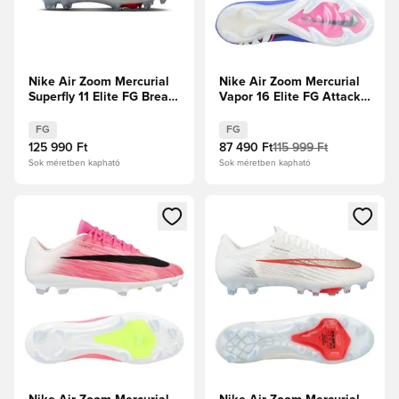
Nike Air Zoom Mercurial
Nike Air Zoom Mercurial
Superfly 11 Elite FG Break
Vapor 16 Elite FG Attack -
Em'
Racer Blue/Fehér
FG
FG
125 990 Ft
87 490 Ft
115 999 Ft
Sok méretben kapható
Sok méretben kapható
Megnyit egy modált a bejelentkezéshez vagy a tagként való 
Megnyit egy modált a bejelent