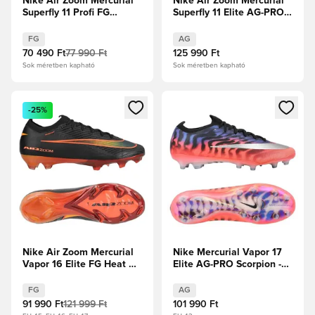
Nike Air Zoom Mercurial
Nike Air Zoom Mercurial
Superfly 11 Profi FG
Superfly 11 Elite AG-PRO
Breakout -
Break Em'
Rózsaszín/Fehér/Fekete
FG
AG
70 490 Ft
77 990 Ft
125 990 Ft
Sok méretben kapható
Sok méretben kapható
Megnyit egy modált a bejelentkezéshez vagy a tagként való 
Megnyit egy modált a bejelent
-25%
Nike Air Zoom Mercurial
Nike Mercurial Vapor 17
Vapor 16 Elite FG Heat Up
Elite AG-PRO Scorpion -
- Fekete/Hyper Crimson
Kék/Focicipők/Ezüst
metál Limitált kiadás
FG
AG
91 990 Ft
121 999 Ft
101 990 Ft