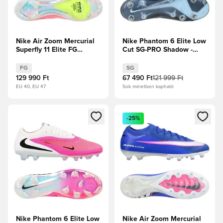
Nike Air Zoom Mercurial
Nike Phantom 6 Elite Low
Superfly 11 Elite FG
Cut SG-PRO Shadow -
Breakout -
Fekete/Jégkék
Rózsaszín/Fehér/Fekete
FG
SG
129 990 Ft
67 490 Ft
121 999 Ft
EU 40, EU 47
Sok méretben kapható
Megnyit egy modált a bejelentkezéshez vagy a tagként való 
Megnyit egy modált a bejelent
-25%
Nike Phantom 6 Elite Low
Nike Air Zoom Mercurial