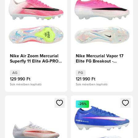
Nike Air Zoom Mercurial
Nike Mercurial Vapor 17
Superfly 11 Elite AG-PRO
Elite FG Breakout -
Breakout -
Rózsaszín/Fehér/Fekete
Rózsaszín/Fehér/Fekete
AG
FG
129 990 Ft
121 990 Ft
Sok méretben kapható
Sok méretben kapható
Megnyit egy modált a bejelentkezéshez vagy a tagként való 
Megnyit egy modált a bejelent
-25%