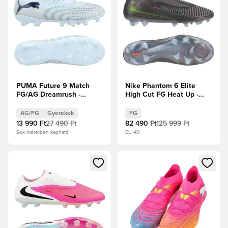
PUMA Future 9 Match
Nike Phantom 6 Elite
FG/AG Dreamrush -
High Cut FG Heat Up -
Jégkék/Kék ékszer
Közepes
Gyerek
hamuszürke/Arany
AG/FG
Gyerekek
FG
Borostyán/Fekete
13 990 Ft
27 490 Ft
82 490 Ft
125 999 Ft
Sok méretben kapható
EU 40
Megnyit egy modált a bejelentkezéshez vagy a tagként való 
Megnyit egy modált a bejelent