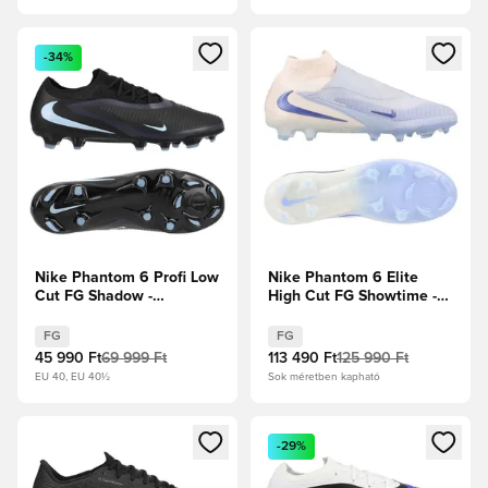
Megnyit egy modált a bejelentkezéshez vagy a tagként való 
Megnyit egy modált a bejelent
-34%
Nike Phantom 6 Profi Low
Nike Phantom 6 Elite
Cut FG Shadow -
High Cut FG Showtime -
Fekete/Jégkék
Ghost/Guava Ice
FG
FG
45 990 Ft
69 999 Ft
113 490 Ft
125 990 Ft
EU 40, EU 40½
Sok méretben kapható
Megnyit egy modált a bejelentkezéshez vagy a tagként való 
Megnyit egy modált a bejelent
-29%