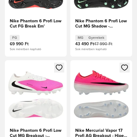
Nike Phantom 6 Profi Low
Nike Phantom 6 Profi Low
Cut FG Break Em'
Cut MG Shadow -
Fekete/Illusion Green
Gyerek
FG
MG
Gyerekek
69 990 Ft
43 490 Ft
47 990 Ft
Sok méretben kapható
Sok méretben kapható
Megnyit egy modált a bejelentkezéshez vagy a tagként való 
Megnyit egy modált a bejelent
Nike Phantom 6 Profi Low
Nike Mercurial Vapor 17
Cut MG Breakout -
Profi AG Breakout - Hiper