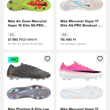
Nike Air Zoom Mercurial
Nike Mercurial Vapor 17
Vapor 16 Elite SG-PRO
Elite AG-PRO Breakout -
Max Voltage -
Rózsaszín/Fehér/Fekete
Reflektorfényben/Volt/Hyper
SG
AG
Crimson
61 990 Ft
121 999 Ft
116 490 Ft
EU 38½, EU 39, EU 40, EU 40½
Sok méretben kapható
Megnyit egy modált a bejelentkezéshez vagy a tagként való 
Megnyit egy modált a bejelent
-20%
Nike Phantom 6 Elite Low
Nike Mercurial Vapor 17