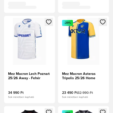
Megnyit egy modált a bejelentkezéshez vagy a tagként való 
Megnyit egy modált a bejelent
-29%
Mez Macron Lech Poznań
Mez Macron Asteras
25/26 Away - Fehér
Tripolis 25/26 Home
34 990 Ft
23 490 Ft
32 990 Ft
Sok méretben kapható
Sok méretben kapható
Megnyit egy modált a bejelentkezéshez vagy a tagként való 
Megnyit egy modált a bejelent