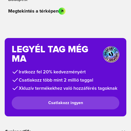
Megtekintés a térképen
LEGYÉL TAG MÉG
MA
Iratkozz fel 20% kedvezményért
Csatlakozz több mint 2 millió taggal
Xkluzív termékekhez való hozzáférés tagoknak
Csatlakozz ingyen