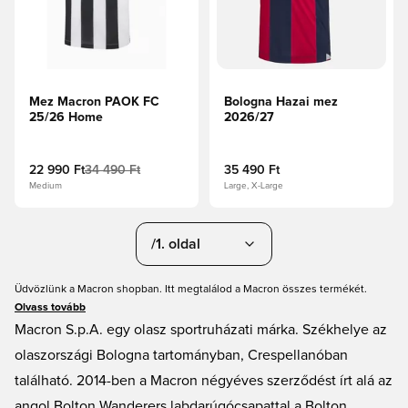
Mez Macron PAOK FC
Bologna Hazai mez
25/26 Home
2026/27
22 990 Ft
34 490 Ft
35 490 Ft
Medium
Large, X-Large
/1. oldal
Üdvözlünk a Macron shopban. Itt megtalálod a Macron összes termékét.
Olvass tovább
Macron S.p.A. egy olasz sportruházati márka. Székhelye az
olaszországi Bologna tartományban, Crespellanóban
található. 2014-ben a Macron négyéves szerződést írt alá az
angol Bolton Wanderers labdarúgócsapattal a Bolton