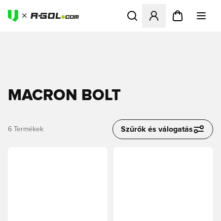
Megnyit egy modált a bejele
MACRON BOLT
Szűrők és válogatás
6
Termékek