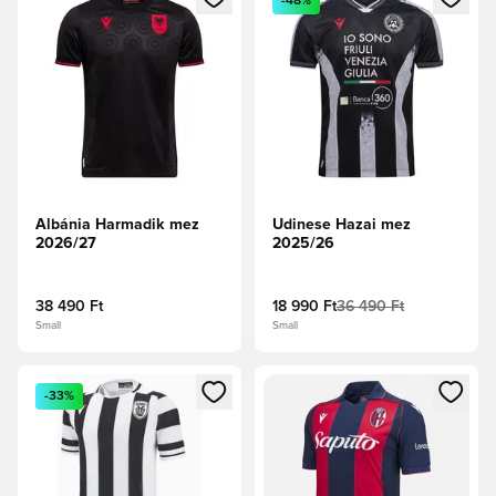
-48%
Albánia Harmadik mez
Udinese Hazai mez
2026/27
2025/26
38 490 Ft
18 990 Ft
36 490 Ft
Small
Small
Megnyit egy modált a bejelentkezéshez vagy a tagként való 
Megnyit egy modált a bejelent
-33%