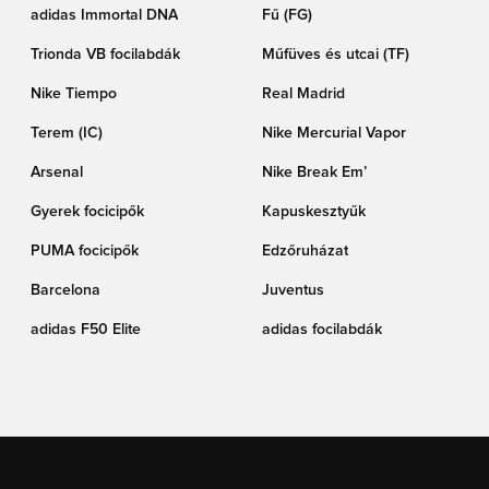
adidas Immortal DNA
Fű (FG)
Trionda VB focilabdák
Műfüves és utcai (TF)
Nike Tiempo
Real Madrid
Terem (IC)
Nike Mercurial Vapor
Arsenal
Nike Break Em’
Gyerek focicipők
Kapuskesztyűk
PUMA focicipők
Edzőruházat
Barcelona
Juventus
adidas F50 Elite
adidas focilabdák