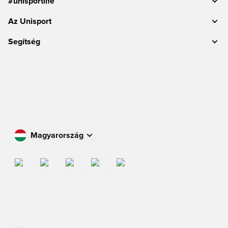
#unisportlife
Az Unisport
Segítség
Magyarország
Vásároljon az Ön országában