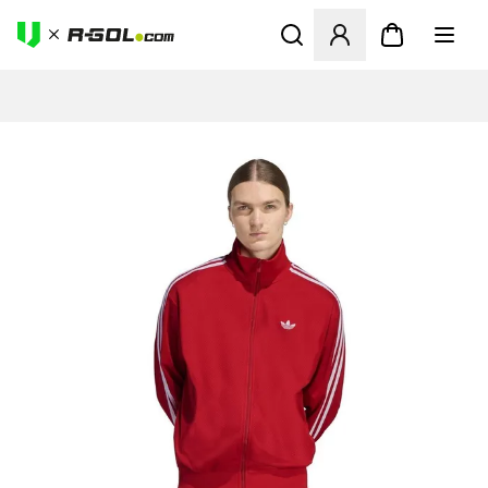
Megnyit egy modált a bejele