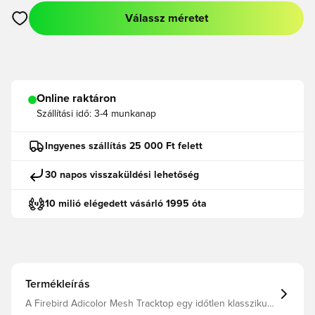
Válassz méretet
Megnyit egy modált a bejelentkezéshez vagy a tagként való r
Online raktáron
Szállítási idő:
3-4 munkanap
Ingyenes szállítás 25 000 Ft felett
30 napos visszaküldési lehetőség
10 milió elégedett vásárló 1995 óta
Termékleírás
A Firebird Adicolor Mesh Tracktop egy időtlen klasszikus,