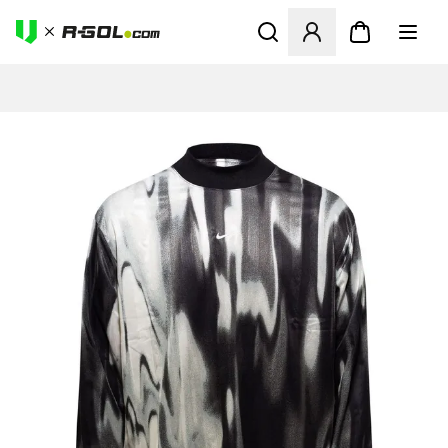
Megnyit egy modált a bejele