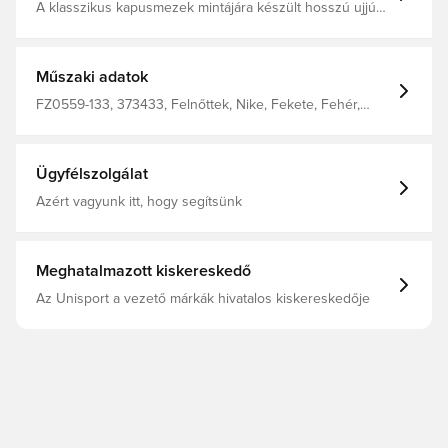
A klasszikus kapusmezek mintájára készült hosszú ujjú
felső feltűnő márványmintával és egy Swoosh logóval a
mellkas közepén. A Nike Dri-FIT technológia elvezeti az
izzadságot a bőrödről a gyorsabb párolgás érdekében,
így segít szárazon és kényelmesen maradni. A sima,
Műszaki adatok
kötött anyag könnyű és légáteresztő. A bordázott
állógallér a retró futballmezeket idézi. Bordázott
FZ0559-133, 373433, Felnőttek, Nike, Fekete, Fehér,
mandzsetták. 100% poliészter
Férfi, Melegítőfelsők, Hosszú ujjú
Ügyfélszolgálat
Azért vagyunk itt, hogy segítsünk
Meghatalmazott kiskereskedő
Az Unisport a vezető márkák hivatalos kiskereskedője