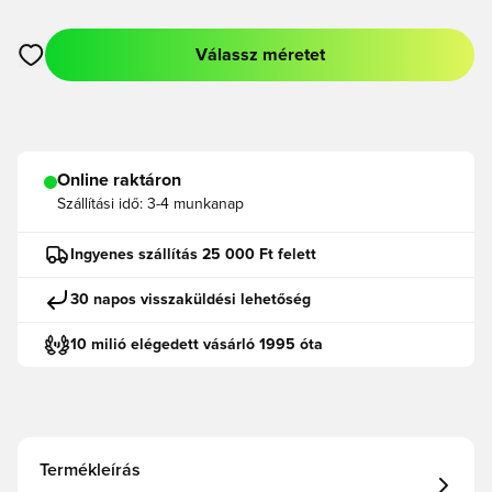
Válassz méretet
Megnyit egy modált a bejelentkezéshez vagy a tagként való r
Online raktáron
Szállítási idő:
3-4 munkanap
Ingyenes szállítás 25 000 Ft felett
30 napos visszaküldési lehetőség
10 milió elégedett vásárló 1995 óta
Termékleírás