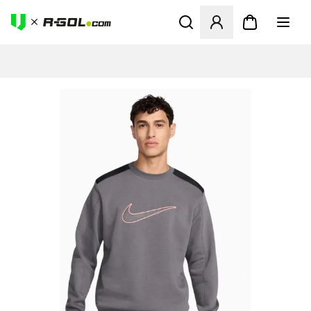
Megnyit egy modált a bejele