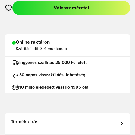
Válassz méretet
Megnyit egy modált a bejelentkezéshez vagy a tagként való r
Online raktáron
Szállítási idő:
3-4 munkanap
Ingyenes szállítás 25 000 Ft felett
30 napos visszaküldési lehetőség
10 milió elégedett vásárló 1995 óta
Termékleírás