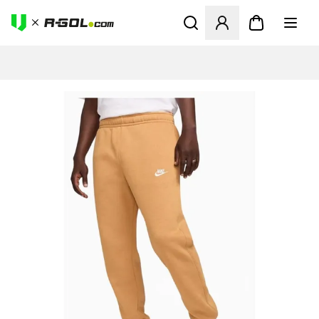
Megnyit egy modált a bejele