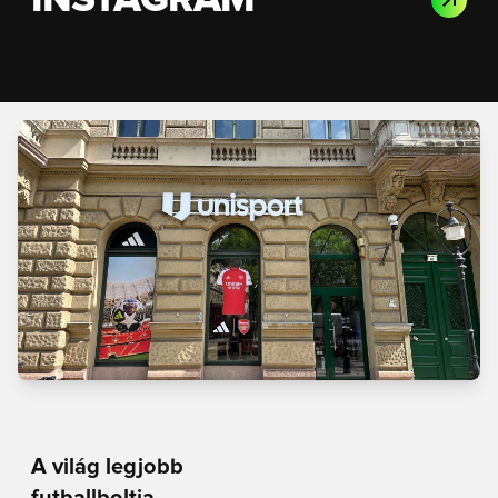
A világ legjobb
futballboltja