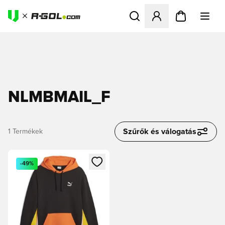
Megnyit egy modált a bejele
NLMBMAIL_F
Szűrők és válogatás
1
Termékek
Megnyit egy modált a bejelentkezéshez vagy a tagként való 
-49%