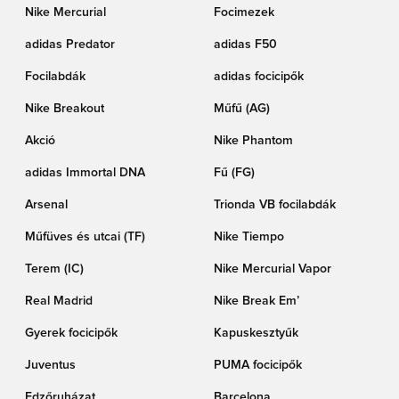
Nike Mercurial
Focimezek
adidas Predator
adidas F50
Focilabdák
adidas focicipők
Nike Breakout
Műfű (AG)
Akció
Nike Phantom
adidas Immortal DNA
Fű (FG)
Arsenal
Trionda VB focilabdák
Műfüves és utcai (TF)
Nike Tiempo
Terem (IC)
Nike Mercurial Vapor
Real Madrid
Nike Break Em’
Gyerek focicipők
Kapuskesztyűk
Juventus
PUMA focicipők
Edzőruházat
Barcelona