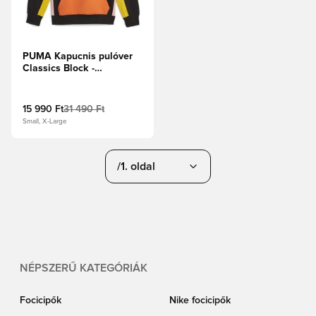
PUMA Kapucnis pulóver
Classics Block -
Fekete/Narancs/Sárga
15 990 Ft
31 490 Ft
Small, X-Large
/1. oldal
NÉPSZERŰ KATEGÓRIÁK
Focicipők
Nike focicipők