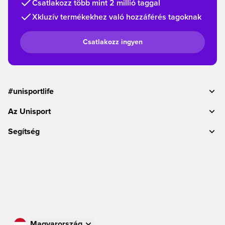
Csatlakozz több mint 2 millió taggal
Xkluzív termékekhez való hozzáférés tagoknak
Csatlakozz ingyen
#unisportlife
Az Unisport
Segítség
Magyarország