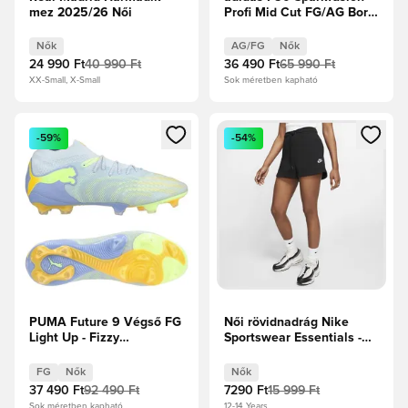
mez 2025/26 Női
Profi Mid Cut FG/AG Born
For Goals - Fehér
cipők/Vasfém/Élénksárga
Nők
AG/FG
Nők
Női
24 990 Ft
40 990 Ft
36 490 Ft
65 990 Ft
XX-Small, X-Small
Sok méretben kapható
Megnyit egy modált a bejelentkezéshez vagy a tagként való 
Megnyit egy modált a bejelent
-59%
-54%
PUMA Future 9 Végső FG
Női rövidnadrág Nike
Light Up - Fizzy
Sportswear Essentials -
Light/Jégkék/Intenzív
Fekete
Levendula Női
FG
Nők
Nők
37 490 Ft
92 490 Ft
7290 Ft
15 999 Ft
Sok méretben kapható
12-14 Years