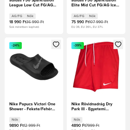
adidas F50 Sparkfusion
adidas F50 Sparkfusion
League Low Cut FG/AG
Elite Mid Cut FG/AG Ice
Born For Goals - Fehér
Cold Precision -
cipők/Vasfém/Élénksárga
Mandulakék/Homokgyöngy/
AG/FG
Nők
AG/FG
Nők
Női
Élénksárga Női
18 990 Ft
36 990 Ft
75 990 Ft
107 990 Ft
Sok méretben kapható
EU 36, EU 36½, EU 37½
Megnyit egy modált a bejelentkezéshez vagy a tagként való 
Megnyit egy modált a bejelent
-24%
-39%
Nike Papucs Victori One
Nike Rövidnadrág Dry
Shower - Fekete/Fehér
Park III - Egyetemi
Női
piros/Fehér Női
Nők
Nők
9890 Ft
12 999 Ft
4890 Ft
7999 Ft