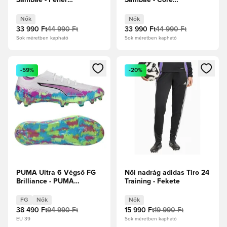
Sambae - Fehér
Sambae - Core
cipők/Core Black/Arany
Black/Felhőfehér/Arany
metál Női
metál Női
Nők
Nők
33 990 Ft
44 990 Ft
33 990 Ft
44 990 Ft
Sok méretben kapható
Sok méretben kapható
Megnyit egy modált a bejelentkezéshez vagy a tagként való 
Megnyit egy modált a bejelent
-59%
-20%
PUMA Ultra 6 Végső FG
Női nadrág adidas Tiro 24
Brilliance - PUMA
Training - Fekete
Fehér/Szénsavas alma/
Élénk türkiz/Tiszta
FG
Nők
Nők
Magenta Női Limitált
38 490 Ft
94 990 Ft
15 990 Ft
19 990 Ft
kiadás
EU 39
Sok méretben kapható