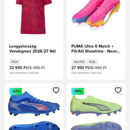
Lengyelország
PUMA Ultra 6 Match +
Vendégmez 2026/27 Női
FG/AG Showtime - Neon
rózsaszín/PUMA
Fehér/Sun Stream/Élénk
Nők
AG/FG
Nők
türkiz/PUMA Fekete
32 990 Ft
43 490 Ft
27 490 Ft
38 490 Ft
Sok méretben kapható
Sok méretben kapható
Megnyit egy modált a bejelentkezéshez vagy a tagként való 
Megnyit egy modált a bejelent
-63%
-59%