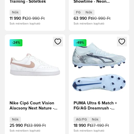
Training - Sötétkék
Showtime - Neon
rózsaszín/PUMA
Fehér/Sun Stream/Élénk
Nők
FG
Nők
türkiz/PUMA Fekete Női
11 990 Ft
20 990 Ft
63 990 Ft
90 990 Ft
Sok méretben kapható
Sok méretben kapható
Megnyit egy modált a bejelentkezéshez vagy a tagként való 
Megnyit egy modált a bejelent
-24%
-49%
Nike Cipő Court Vision
PUMA Ultra 6 Match +
Alacsony Next Nature -
FG/AG Dreamrush -
Fehér/Oxford rózsaszín
Jégkék/PUMA Fehér/Kék
Női
ékszer Női
Nők
AG/FG
Nők
25 990 Ft
33 999 Ft
18 990 Ft
37 490 Ft
Sok méretben kapható
Sok méretben kapható