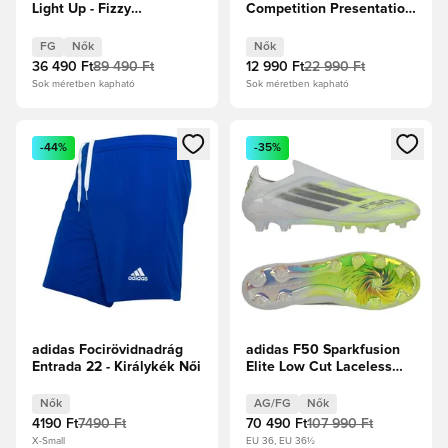
Light Up - Fizzy
Competition Presentation
Light/Jégkék/Intenzív
- Fekete
Levendula Női
FG
Nők
Nők
36 490 Ft
89 490 Ft
12 990 Ft
22 990 Ft
Sok méretben kapható
Sok méretben kapható
Megnyit egy modált a bejelentkezéshez vagy a tagként való 
Megnyit egy modált a bejelent
-44%
-35%
adidas Focirövidnadrág
adidas F50 Sparkfusion
Entrada 22 - Királykék Női
Elite Low Cut Laceless
FG/AG Born For Goals -
Fehér cipők/Vasfém/
Nők
AG/FG
Nők
Élénksárga Női
4190 Ft
7490 Ft
70 490 Ft
107 990 Ft
X-Small
EU 36, EU 36½