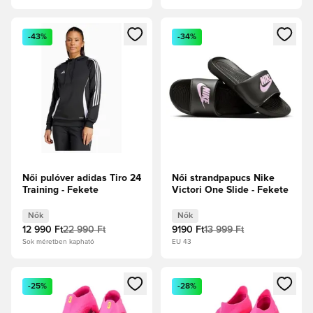
Megnyit egy modált a bejelentkezéshez vagy a tagként való 
Megnyit egy modált a bejelent
-43%
-34%
Női pulóver adidas Tiro 24
Női strandpapucs Nike
Training - Fekete
Victori One Slide - Fekete
Nők
Nők
12 990 Ft
22 990 Ft
9190 Ft
13 999 Ft
Sok méretben kapható
EU 43
Megnyit egy modált a bejelentkezéshez vagy a tagként való 
Megnyit egy modált a bejelent
-25%
-28%