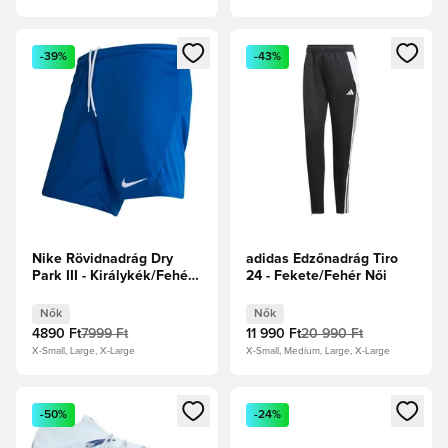
Megnyit egy modált a bejelentkezéshez vagy a tagként való 
Megnyit egy modált a bejelent
-39%
-43%
Nike Rövidnadrág Dry
adidas Edzőnadrág Tiro
Park III - Királykék/Fehér
24 - Fekete/Fehér Női
Női
Nők
Nők
4890 Ft
7999 Ft
11 990 Ft
20 990 Ft
X-Small, Large, X-Large
X-Small, Medium, Large, X-Large
Megnyit egy modált a bejelentkezéshez vagy a tagként való 
Megnyit egy modált a bejelent
-50%
-24%