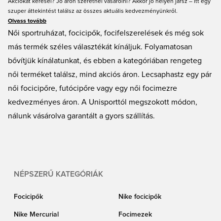
Akciókat keresel? Jó áron szeretnél vásárolni? Akkor jó helyen jársz – itt egy
szuper áttekintést találsz az összes aktuális kedvezményünkről.
Olvass tovább
Női sportruházat, focicipők, focifelszerelések és még sok
más termék széles választékát kínáljuk. Folyamatosan
bővítjük kínálatunkat, és ebben a kategóriában rengeteg
női terméket találsz, mind akciós áron. Lecsaphastz egy pár
női focicipőre, futócipőre vagy egy női focimezre
kedvezményes áron. A Unisporttól megszokott módon,
nálunk vásárolva garantált a gyors szállítás.
NÉPSZERŰ KATEGÓRIÁK
Focicipők
Nike focicipők
Nike Mercurial
Focimezek