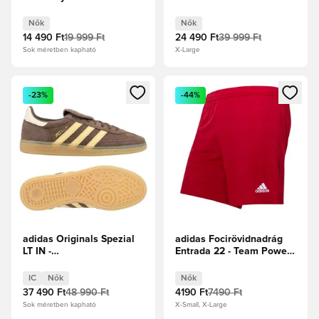
Fekete/Fehér Női
Nők
Nők
14 490 Ft
19 999 Ft
24 490 Ft
39 999 Ft
Sok méretben kapható
X-Large
Megnyit egy modált a bejelentkezéshez vagy a tagként való 
Megnyit egy modált a bejelent
-23%
-44%
adidas Originals Spezial
adidas Focirövidnadrág
LT IN -
Entrada 22 - Team Power
Földrétegek/Narancs
Red Női
Árnyalat/Csodafehér Női
IC
Nők
Nők
37 490 Ft
48 990 Ft
4190 Ft
7490 Ft
Sok méretben kapható
X-Small, X-Large