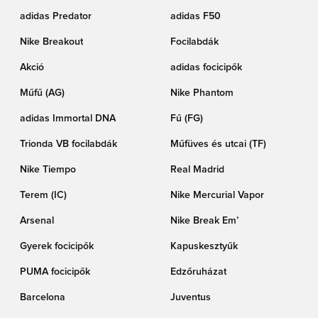
adidas Predator
adidas F50
Nike Breakout
Focilabdák
Akció
adidas focicipők
Műfű (AG)
Nike Phantom
adidas Immortal DNA
Fű (FG)
Trionda VB focilabdák
Műfüves és utcai (TF)
Nike Tiempo
Real Madrid
Terem (IC)
Nike Mercurial Vapor
Arsenal
Nike Break Em’
Gyerek focicipők
Kapuskesztyűk
PUMA focicipők
Edzőruházat
Barcelona
Juventus