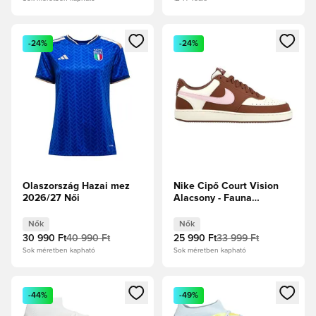
Megnyit egy modált a bejelentkezéshez vagy a tagként való 
Megnyit egy modált a bejelent
-24%
-24%
Olaszország Hazai mez
Nike Cipő Court Vision
2026/27 Női
Alacsony - Fauna
Brown/Fehér/Pink Foam
Női
Nők
Nők
30 990 Ft
40 990 Ft
25 990 Ft
33 999 Ft
Sok méretben kapható
Sok méretben kapható
Megnyit egy modált a bejelentkezéshez vagy a tagként való 
Megnyit egy modált a bejelent
-44%
-49%