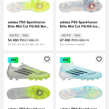
adidas F50 Sparkfusion
adidas F50 Sparkfusion
Elite Mid Cut FG/AG Born
Elite Mid Cut FG/AG Icon
For Goals - Fehér
Takeover - Fehér
cipők/Vasfém/Élénksárga
cipők/Királykék/
AG/FG
Nők
AG/FG
Nők
Női
Élénkpiros Női
54 490 Ft
107 990 Ft
67 490 Ft
111 990 Ft
EU 35½, EU 36, EU 36½, EU 37½
Sok méretben kapható
Megnyit egy modált a bejelentkezéshez vagy a tagként való 
Megnyit egy modált a bejelent
-49%
-30%