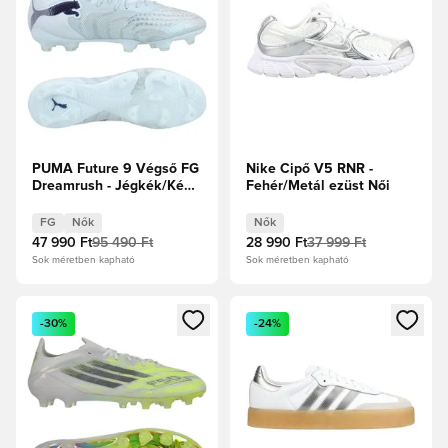
PUMA Future 9 Végső FG
Nike Cipő V5 RNR -
Dreamrush - Jégkék/Kék
Fehér/Metál ezüst Női
ékszer Női
FG
Nők
Nők
47 990 Ft
95 490 Ft
28 990 Ft
37 999 Ft
Sok méretben kapható
Sok méretben kapható
Megnyit egy modált a bejelentkezéshez vagy a tagként való 
Megnyit egy modált a bejelent
-30%
-24%