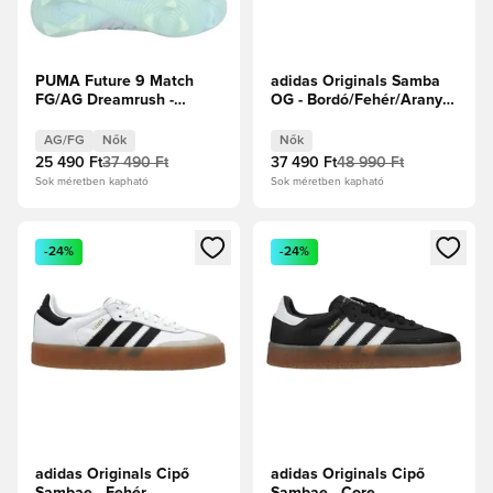
PUMA Future 9 Match
adidas Originals Samba
FG/AG Dreamrush -
OG - Bordó/Fehér/Arany
Jégkék/Kék ékszer Női
metál Női
AG/FG
Nők
Nők
25 490 Ft
37 490 Ft
37 490 Ft
48 990 Ft
Sok méretben kapható
Sok méretben kapható
Megnyit egy modált a bejelentkezéshez vagy a tagként való 
Megnyit egy modált a bejelent
-24%
-24%
adidas Originals Cipő
adidas Originals Cipő