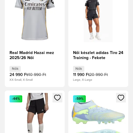
Real Madrid Hazai mez
Női készlet adidas Tiro 24
2025/26 Női
Training - Fekete
Nők
Nők
24 990 Ft
40 990 Ft
11 990 Ft
20 990 Ft
XX-Small, X-Small
Large, X-Large
Megnyit egy modált a bejelentkezéshez vagy a tagként való 
Megnyit egy modált a bejelent
-44%
-59%