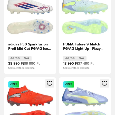
adidas F50 Sparkfusion
PUMA Future 9 Match
Profi Mid Cut FG/AG Icon
FG/AG Light Up - Fizzy
Takeover - Fehér
Light/Jégkék/Intenzív
cipők/Királykék/
Levendula Női
AG/FG
Nők
AG/FG
Nők
Élénkpiros Női
38 990 Ft
69 990 Ft
18 990 Ft
37 490 Ft
Sok méretben kapható
Sok méretben kapható
Megnyit egy modált a bejelentkezéshez vagy a tagként való 
Megnyit egy modált a bejelent
-59%
-59%