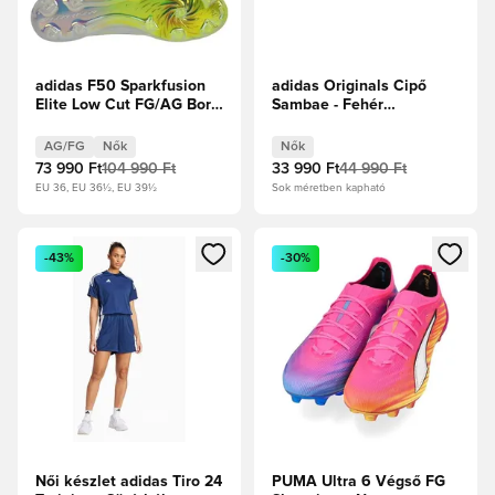
adidas F50 Sparkfusion
adidas Originals Cipő
Elite Low Cut FG/AG Born
Sambae - Fehér
For Goals - Fehér
cipők/Ezüst metál Női
cipők/Vasfém/Élénksárga
AG/FG
Nők
Nők
Női
73 990 Ft
104 990 Ft
33 990 Ft
44 990 Ft
EU 36, EU 36½, EU 39½
Sok méretben kapható
Megnyit egy modált a bejelentkezéshez vagy a tagként való 
Megnyit egy modált a bejelent
-43%
-30%
Női készlet adidas Tiro 24
PUMA Ultra 6 Végső FG