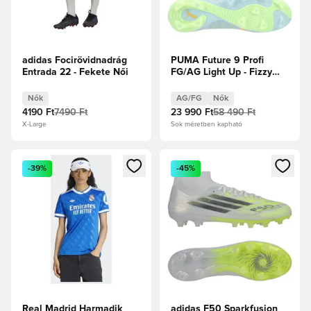
adidas Focirövidnadrág
PUMA Future 9 Profi
Entrada 22 - Fekete Női
FG/AG Light Up - Fizzy
Light/Jégkék/Intenzív
Levendula Női
Nők
AG/FG
Nők
4190 Ft
7490 Ft
23 990 Ft
58 490 Ft
X-Large
Sok méretben kapható
Megnyit egy modált a bejelentkezéshez vagy a tagként való 
Megnyit egy modált a bejelent
-39%
-45%
Real Madrid Harmadik
adidas F50 Sparkfusion