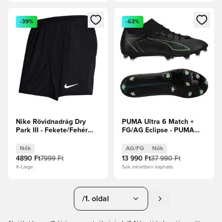
Megnyit egy modált a bejelentkezéshez vagy a tagként való 
Megnyit egy modált a bejelent
-39%
-63%
Nike Rövidnadrág Dry
PUMA Ultra 6 Match +
Park III - Fekete/Fehér
FG/AG Eclipse - PUMA
Női
Fekete/Fizzy Light/Zöld
pálya
Nők
AG/FG
Nők
4890 Ft
7999 Ft
13 990 Ft
37 990 Ft
X-Large
Sok méretben kapható
/1. oldal