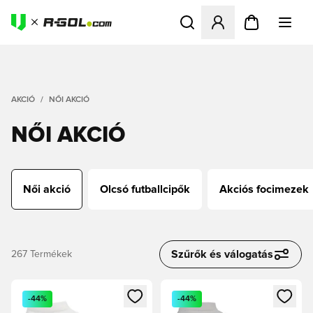
Megnyit egy modált a bejele
AKCIÓ
NŐI AKCIÓ
NŐI AKCIÓ
Női akció
Olcsó futballcipők
Akciós focimezek
Szűrők és válogatás
267
Termékek
Megnyit egy modált a bejelentkezéshez vagy a tagként való 
Megnyit egy modált a bejelent
-44%
-44%