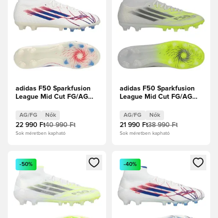
adidas F50 Sparkfusion
adidas F50 Sparkfusion
League Mid Cut FG/AG
League Mid Cut FG/AG
Icon Takeover - Fehér
Born For Goals - Fehér
cipők/Királykék/
cipők/Vasfém/Élénksárga
AG/FG
Nők
AG/FG
Nők
Élénkpiros Női
Női
22 990 Ft
40 990 Ft
21 990 Ft
38 990 Ft
Sok méretben kapható
Sok méretben kapható
Megnyit egy modált a bejelentkezéshez vagy a tagként való 
Megnyit egy modált a bejelent
-50%
-40%