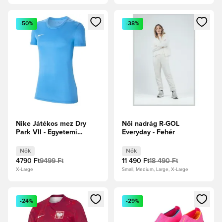
Megnyit egy modált a bejelentkezéshez vagy a tagként való 
Megnyit egy modált a bejelent
-50%
-38%
Nike Játékos mez Dry
Női nadrág R-GOL
Park VII - Egyetemi
Everyday - Fehér
kék/Fehér Női
Nők
Nők
4790 Ft
9499 Ft
11 490 Ft
18 490 Ft
X-Large
Small, Medium, Large, X-Large
Megnyit egy modált a bejelentkezéshez vagy a tagként való 
Megnyit egy modált a bejelent
-24%
-29%