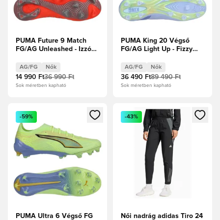
PUMA Future 9 Match
PUMA King 20 Végső
FG/AG Unleashed - Izzó
FG/AG Light Up - Fizzy
piros/PUMA Fehér/PUMA
Light/Jégkék/Intenzív
Fekete/Puma ezüst Női
Levendula Női
AG/FG
Nők
AG/FG
Nők
14 990 Ft
36 990 Ft
36 490 Ft
89 490 Ft
Sok méretben kapható
Sok méretben kapható
Megnyit egy modált a bejelentkezéshez vagy a tagként való 
Megnyit egy modált a bejelent
-59%
-43%
PUMA Ultra 6 Végső FG
Női nadrág adidas Tiro 24