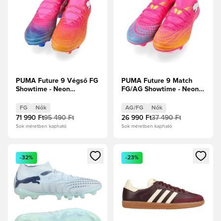
PUMA Future 9 Végső FG
PUMA Future 9 Match
Showtime - Neon
FG/AG Showtime - Neon
rózsaszín/Sun Stream/
rózsaszín/Sun Stream/
Élénk türkiz/PUMA Fehér
Élénk türkiz/PUMA Fehér
FG
Nők
AG/FG
Nők
Női
Női
71 990 Ft
95 490 Ft
26 990 Ft
37 490 Ft
Sok méretben kapható
Sok méretben kapható
Megnyit egy modált a bejelentkezéshez vagy a tagként való 
Megnyit egy modált a bejelent
-32%
-23%