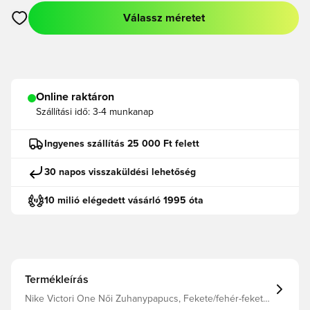
Válassz méretet
Megnyit egy modált a bejelentkezéshez vagy a tagként való r
Online raktáron
Szállítási idő:
3-4 munkanap
Ingyenes szállítás 25 000 Ft felett
30 napos visszaküldési lehetőség
10 milió elégedett vásárló 1995 óta
Termékleírás
Nike Victori One Női Zuhanypapucs, Fekete/fehér-fekete,