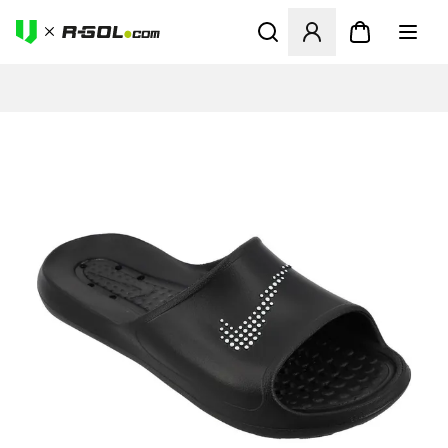
Megnyit egy modált a bejele