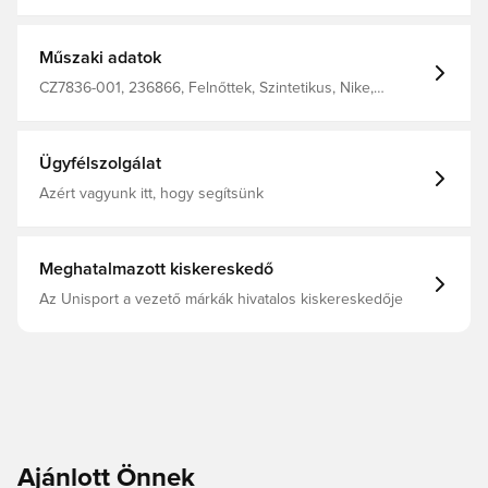
7
Műszaki adatok
CZ7836-001, 236866, Felnőttek, Szintetikus, Nike,
Szandál, Fekete, Női
Ügyfélszolgálat
Azért vagyunk itt, hogy segítsünk
Meghatalmazott kiskereskedő
Az Unisport a vezető márkák hivatalos kiskereskedője
Ajánlott Önnek