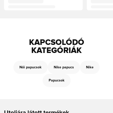
KAPCSOLÓDÓ
KATEGÓRIÁK
Női papucsok
Nike papucs
Nike
Papucsok
Utoljára látott termékek