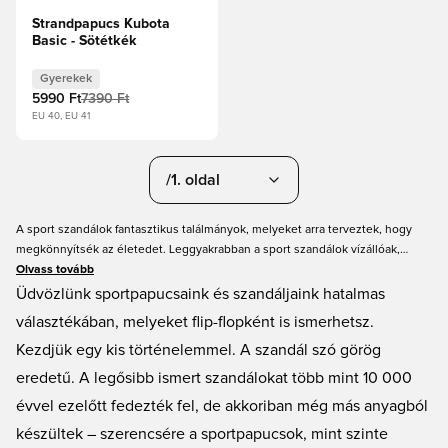
Strandpapucs Kubota
Basic - Sötétkék
Gyerekek
5990 Ft
7390 Ft
EU 40, EU 41
/1. oldal
A sport szandálok fantasztikus találmányok, melyeket arra terveztek, hogy
megkönnyítsék az életedet. Leggyakrabban a sport szandálok vízállóak,
csúszásmentes sarokkal és rendkívül kényelmes belső talppal készülnek.
Olvass tovább
Vidd őket magaddal a jakuzziba, a zuhanyzóba vagy a habfürdőbe. Érezhető a
Üdvözlünk sportpapucsaink és szandáljaink hatalmas
különbség, amit egy jó sport szandál jelenthet a lábadnak, és az előnyei
választékában, melyeket flip-flopként is ismerhetsz.
nyilvánvalóak. Ne tedd tönkre a hétköznapi nyári szandálodat, és ne
Kezdjük egy kis történelemmel. A szandál szó görög
vesztegesd az időt az elázott cipők szárítására.
eredetű. A legősibb ismert szandálokat több mint 10 000
évvel ezelőtt fedezték fel, de akkoriban még más anyagból
készültek – szerencsére a sportpapucsok, mint szinte