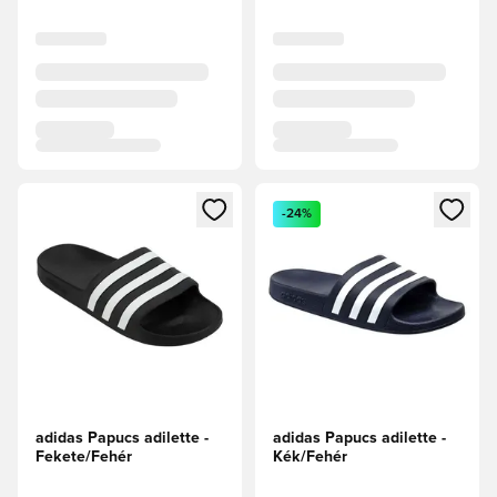
Megnyit egy modált a bejelentkezéshez vagy a tagként való 
Megnyit egy modált a bejelent
-24%
adidas Papucs adilette -
adidas Papucs adilette -
Fekete/Fehér
Kék/Fehér