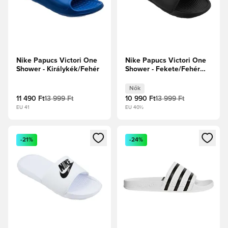
Nike Papucs Victori One
Nike Papucs Victori One
Shower - Királykék/Fehér
Shower - Fekete/Fehér
Női
Nők
11 490 Ft
13 999 Ft
10 990 Ft
13 999 Ft
EU 41
EU 40½
Megnyit egy modált a bejelentkezéshez vagy a tagként való 
Megnyit egy modált a bejelent
-21%
-24%