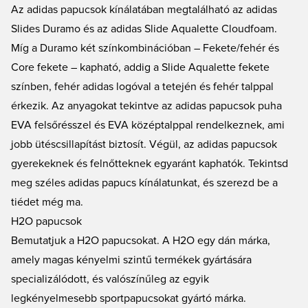
Az adidas papucsok kínálatában megtalálható az adidas
Slides Duramo és az adidas Slide Aqualette Cloudfoam.
Míg a Duramo két színkombinációban – Fekete/fehér és
Core fekete – kapható, addig a Slide Aqualette fekete
színben, fehér adidas logóval a tetején és fehér talppal
érkezik. Az anyagokat tekintve az adidas papucsok puha
EVA felsőrésszel és EVA középtalppal rendelkeznek, ami
jobb ütéscsillapítást biztosít. Végül, az adidas papucsok
gyerekeknek és felnőtteknek egyaránt kaphatók. Tekintsd
meg
széles adidas papucs kínálatunkat
, és szerezd be a
tiédet még ma.
H2O papucsok
Bemutatjuk a H2O papucsokat. A H2O egy dán márka,
amely magas kényelmi szintű termékek gyártására
specializálódott, és valószínűleg az egyik
legkényelmesebb sportpapucsokat gyártó márka.