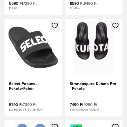
5590 Ft
7390 Ft
8590 Ft
9490 Ft
EU 40
EU 40½
Megnyit egy modált a bejelentkezéshez vagy a tagként való 
Megnyit egy modált a bejelent
Select Papucs -
Strandpapucs Kubota Pro
Fekete/Fehér
- Fekete
5790 Ft
7090 Ft
7490 Ft
9290 Ft
EU 36, EU 38, EU 39, EU 41
Sok méretben kapható
Megnyit egy modált a bejelentkezéshez vagy a tagként való 
Megnyit egy modált a bejelent