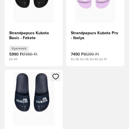
Strandpapucs Kubota
Strandpapucs Kubota Pro
Basic - Fekete
- Ibolya
Gyerekek
5990 Ft
7390 Ft
7490 Ft
9290 Ft
EU 40
EU 38, EU 39, EU 40, EU 41
Megnyit egy modált a bejelentkezéshez vagy a tagként való 