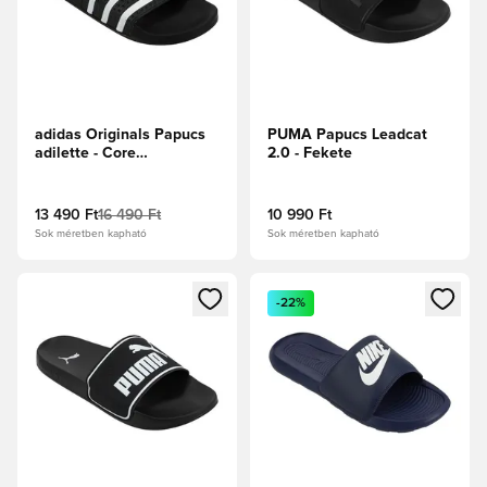
adidas Originals Papucs
PUMA Papucs Leadcat
adilette - Core
2.0 - Fekete
Black/Fehér
13 490 Ft
16 490 Ft
10 990 Ft
Sok méretben kapható
Sok méretben kapható
Megnyit egy modált a bejelentkezéshez vagy a tagként való 
Megnyit egy modált a bejelent
-22%