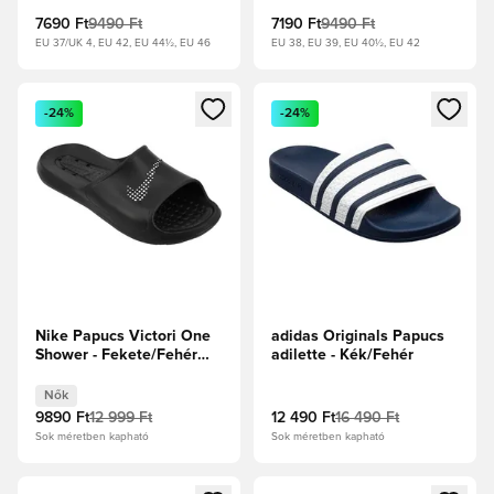
7690 Ft
9490 Ft
7190 Ft
9490 Ft
EU 37/UK 4, EU 42, EU 44½, EU 46
EU 38, EU 39, EU 40½, EU 42
Megnyit egy modált a bejelentkezéshez vagy a tagként való 
Megnyit egy modált a bejelent
-24%
-24%
Nike Papucs Victori One
adidas Originals Papucs
Shower - Fekete/Fehér
adilette - Kék/Fehér
Női
Nők
9890 Ft
12 999 Ft
12 490 Ft
16 490 Ft
Sok méretben kapható
Sok méretben kapható