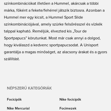
színkombinációkat illetően a Hummel, akárcsak a többi
márka, főként a fekete/fehérrel játszik biztosra. Azonban a
Hummel mer egy kicsit, a Hummel Sport Slide
színkombinációjával, amely szürke felsőrésszel és vízkék
talppal kapható. Reméljük, élvezted kis „Tour de
Sportpapucs” körutunkat. Most már csak annyi a dolgod,
hogy kiválaszd a kedvenc sportpapucsodat. A Unisport
garantálja a magas minőséget, az alacsony árakat és a gyors
szállítást.
NÉPSZERŰ KATEGÓRIÁK
Focicipők
Nike focicipők
Nike Mercurial
Focimezek