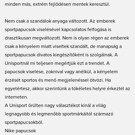
minden más, extrém fejlődésen mentek keresztül.
Nem csak a szandálok anyaga változott. Az emberek
sportpapucsok viselésével kapcsolatos felfogása is
drasztikusan megváltozott. Nem is olyan régen az emberek
csak a kényelem miatt viseltek szandált, de manapság a
sportpapucsok divatos kiegészítőként is szolgálnak. A
Unisportnál mi teljesen megértjük ezt a trendet. A
papucsok viselése, zoknival vagy anélkül, a kényelem
érzését sportos és menő megjelenéssel ötvözi. Ha
egyetértesz, akkor szerintünk a tökéletes helyre érkeztél az
interneten.
A Unisport őrülten nagy választékot kínál a világ
legnagyobb és legmenőbb sportmárkáitól származó
sportpapucsokból.
Nike papucsok