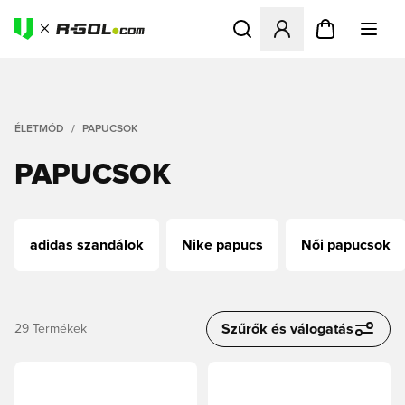
Megnyit egy modált a bejele
ÉLETMÓD
PAPUCSOK
PAPUCSOK
adidas szandálok
Nike papucs
Női papucsok
Szűrők és válogatás
29
Termékek