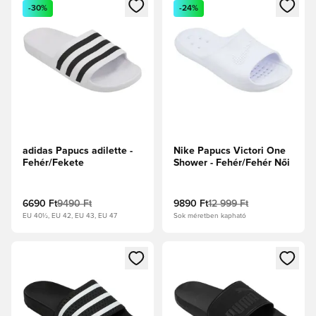
Megnyit egy modált a bejelentkezéshez vagy a tagként való 
Megnyit egy modált a bejelent
-30%
-24%
adidas Papucs adilette -
Nike Papucs Victori One
Fehér/Fekete
Shower - Fehér/Fehér Női
6690 Ft
9490 Ft
9890 Ft
12 999 Ft
EU 40½, EU 42, EU 43, EU 47
Sok méretben kapható
Megnyit egy modált a bejelentkezéshez vagy a tagként való 
Megnyit egy modált a bejelent