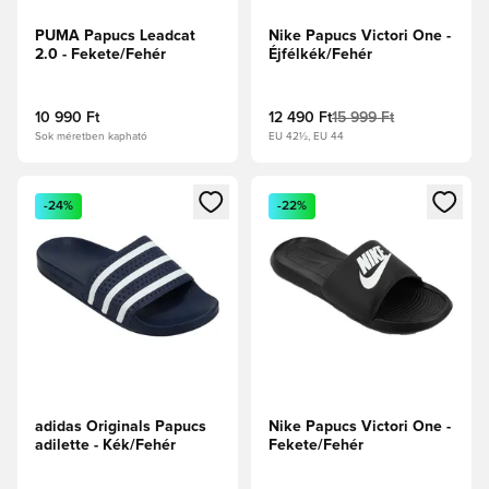
PUMA Papucs Leadcat
Nike Papucs Victori One -
2.0 - Fekete/Fehér
Éjfélkék/Fehér
10 990 Ft
12 490 Ft
15 999 Ft
Sok méretben kapható
EU 42½, EU 44
Megnyit egy modált a bejelentkezéshez vagy a tagként való 
Megnyit egy modált a bejelent
-24%
-22%
adidas Originals Papucs
Nike Papucs Victori One -
adilette - Kék/Fehér
Fekete/Fehér