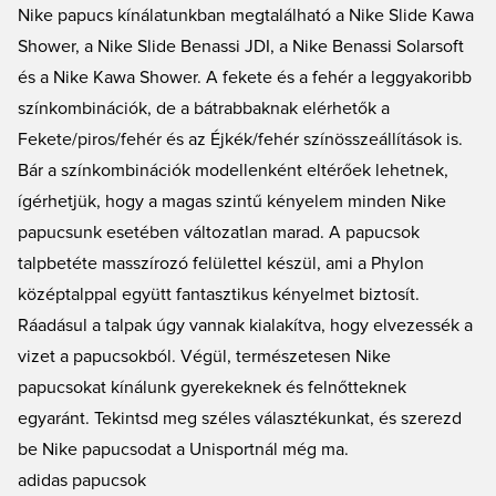
Nike papucs kínálatunkban megtalálható a Nike Slide Kawa
Shower, a Nike Slide Benassi JDI, a Nike Benassi Solarsoft
és a Nike Kawa Shower. A fekete és a fehér a leggyakoribb
színkombinációk, de a bátrabbaknak elérhetők a
Fekete/piros/fehér és az Éjkék/fehér színösszeállítások is.
Bár a színkombinációk modellenként eltérőek lehetnek,
ígérhetjük, hogy a magas szintű kényelem minden Nike
papucsunk esetében változatlan marad. A papucsok
talpbetéte masszírozó felülettel készül, ami a Phylon
középtalppal együtt fantasztikus kényelmet biztosít.
Ráadásul a talpak úgy vannak kialakítva, hogy elvezessék a
vizet a papucsokból. Végül, természetesen Nike
papucsokat kínálunk gyerekeknek és felnőtteknek
egyaránt. Tekintsd meg széles választékunkat, és szerezd
be
Nike papucsodat
a Unisportnál még ma.
adidas papucsok