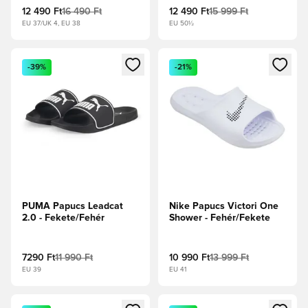
12 490 Ft
16 490 Ft
12 490 Ft
15 999 Ft
EU 37/UK 4, EU 38
EU 50½
Megnyit egy modált a bejelentkezéshez vagy a tagként való 
Megnyit egy modált a bejelent
-39%
-21%
PUMA Papucs Leadcat
Nike Papucs Victori One
2.0 - Fekete/Fehér
Shower - Fehér/Fekete
7290 Ft
11 990 Ft
10 990 Ft
13 999 Ft
EU 39
EU 41
Megnyit egy modált a bejelentkezéshez vagy a tagként való 
Megnyit egy modált a bejelent