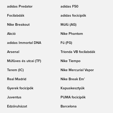
adidas Predator
adidas F50
Focilabdák
adidas focicipők
Nike Breakout
Műfű (AG)
Akció
Nike Phantom
adidas Immortal DNA
Fű (FG)
Arsenal
Trionda VB focilabdák
Műfüves és utcai (TF)
Nike Tiempo
Terem (IC)
Nike Mercurial Vapor
Real Madrid
Nike Break Em’
Gyerek focicipők
Kapuskesztyűk
Juventus
PUMA focicipők
Edzőruházat
Barcelona