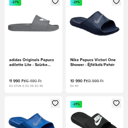
-27%
-21%
adidas Originals Papucs
Nike Papucs Victori One
adilette Lite - Szürke
Shower - Éjfélkék/Fehér
három/Fehér
11 990 Ft
16 490 Ft
10 990 Ft
13 999 Ft
EU 37/UK 4, EU 39, EU 46
EU 40
Megnyit egy modált a bejelentkezéshez vagy a tagként való 
Megnyit egy modált a bejelent
-21%