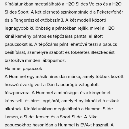
Kínálatunkban megtalálható a H2O Slides Velcro és a H2O
Slides Sport. A két elérhető színkombináció a Fekete/fehér
és a Tengerészkék/többszínű. A két modell közötti
legnagyobb különbség a pántokban rejlik, mivel a H2O
kínál kemény pántos és tépőzáras pánttal ellátott
papucsokat is. A tépőzáras pánt lehetővé teszi a papucs
beállítását, személyre szabott és tökéletes illeszkedést
biztosítva minden lábtípushoz.
Hummel papucsok
A Hummel egy másik híres dán márka, amely többek között
hosszú évekig volt a Dán Labdarúgó-válogatott
főszponzora. A Hummel a minőséget és a kényelmet
képviseli, és híres logójáról, amelyet nyílakból álló csíkok
alkotnak. Kínálatunkban megtalálható a Hummel Slide
Larsen, a Slide Jensen és a Sport Slide. A Nike
papucsokhoz hasonlóan a Hummel is EVA-t használ. A