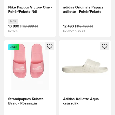
Nike Papucs Victory One -
adidas Originals Papucs
Fehér/Fekete Női
adilette - Fehér/Fekete
Nők
10 990 Ft
13 999 Ft
12 490 Ft
16 490 Ft
EU 40½
EU 37/UK 4, EU 38
Megnyit egy modált a bejelentkezéshez vagy a tagként való 
Megnyit egy modált a bejelent
-24%
Strandpapucs Kubota
Adidas Adilette Aqua
Basic - Rózsaszín
csúszdák