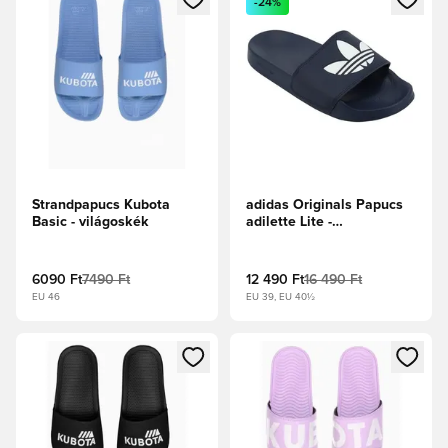
-24%
Strandpapucs Kubota
adidas Originals Papucs
Basic - világoskék
adilette Lite -
Tengerészkék/Fehér
cipők
6090 Ft
7490 Ft
12 490 Ft
16 490 Ft
EU 46
EU 39, EU 40½
Megnyit egy modált a bejelentkezéshez vagy a tagként való 
Megnyit egy modált a bejelent