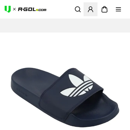
Megnyit egy modált a bejele