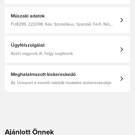
Kényelmes textil bélés A Cloudfoam Plus talpbetét
kellemesen puha ütéscsillapításával feltölti a lábadat
Anatómiailag formázott talpbetét Az EVA külső talp
könnyed kényelmet biztosít
Műszaki adatok
FU8299, 222098, Kék, Szintetikus, Szandál, Férfi, Női,
Felnőttek, adidas Originals
Ügyfélszolgálat
Azért vagyunk itt, hogy segítsünk
Meghatalmazott kiskereskedő
Az Unisport a vezető márkák hivatalos kiskereskedője
Ajánlott Önnek