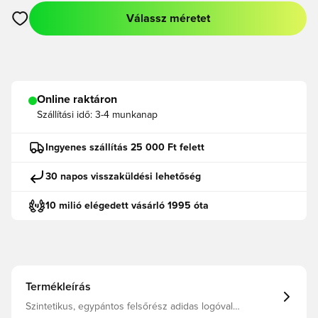
Válassz méretet
Megnyit egy modált a bejelentkezéshez vagy a tagként való r
Online raktáron
Szállítási idő:
3-4 munkanap
Ingyenes szállítás 25 000 Ft felett
30 napos visszaküldési lehetőség
10 milió elégedett vásárló 1995 óta
Termékleírás
Szintetikus, egypántos felsőrész adidas logóval