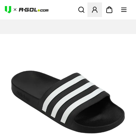
Megnyit egy modált a bejele