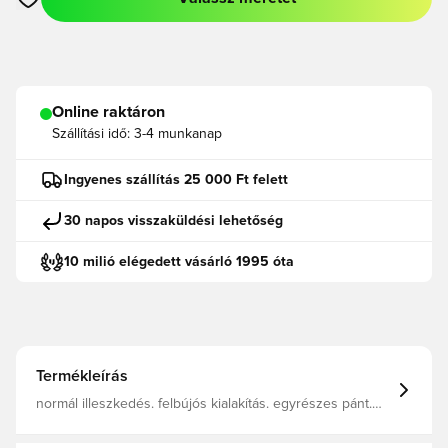
Megnyit egy modált a bejelentkezéshez vagy a tagként való r
Online raktáron
Szállítási idő:
3-4 munkanap
Ingyenes szállítás 25 000 Ft felett
30 napos visszaküldési lehetőség
10 milió elégedett vásárló 1995 óta
Termékleírás
normál illeszkedés. felbújós kialakítás. egyrészes pánt.
EVA talp. Cloudfoam-nak köszönhetően puha érzet.
könnyű. gyorsan száradó.