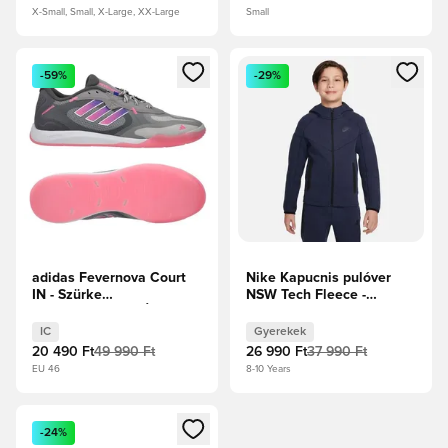
X-Small, Small, X-Large, XX-Large
Small
Megnyit egy modált a bejelentkezéshez vagy a tagként való 
Megnyit egy modált a bejelent
-59%
-29%
adidas Fevernova Court
Nike Kapucnis pulóver
IN - Szürke
NSW Tech Fleece -
Kettő/Rózsaszín/Élénk
Obsidian/Fekete Gyerek
Kék
IC
Gyerekek
20 490 Ft
49 990 Ft
26 990 Ft
37 990 Ft
EU 46
8-10 Years
Megnyit egy modált a bejelentkezéshez vagy a tagként való 
-24%