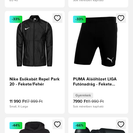
EU 40
Sok méretben kapható
Megnyit egy modált a bejelentkezéshez vagy a tagként való 
Megnyit egy modált a bejelent
-33%
-33%
Nike Esőkabát Repel Park
PUMA Aláöltözet LIGA
20 - Fekete/Fehér
Futónadrág - Fekete
Gyerek
Gyerekek
11 990 Ft
17 999 Ft
7990 Ft
11 990 Ft
Small, X-Large
Sok méretben kapható
Megnyit egy modált a bejelentkezéshez vagy a tagként való 
Megnyit egy modált a bejelent
-44%
-66%