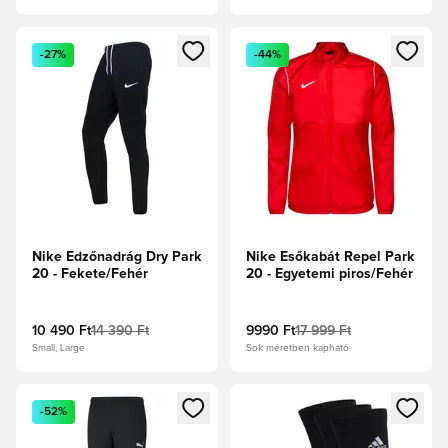
Megnyit egy modált a bejelentkezéshez vagy a tagként való 
Megnyit egy modált a bejelent
-27%
-44%
Nike Edzőnadrág Dry Park
Nike Esőkabát Repel Park
20 - Fekete/Fehér
20 - Egyetemi piros/Fehér
10 490 Ft
14 390 Ft
9990 Ft
17 999 Ft
Small, Large
Sok méretben kapható
Megnyit egy modált a bejelentkezéshez vagy a tagként való 
Megnyit egy modált a bejelent
-52%