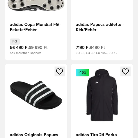
adidas Copa Mundial FG -
adidas Papucs adilette -
Fekete/Fehér
Kék/Fehér
FG
56 490 Ft
69 990 Ft
7190 Ft
9490 Ft
Sok méretben kapható
EU 38, EU 39, EU 40½, EU 42
Megnyit egy modált a bejelentkezéshez vagy a tagként való 
Megnyit egy modált a bejelent
-45%
adidas Originals Papucs
adidas Tiro 24 Parka