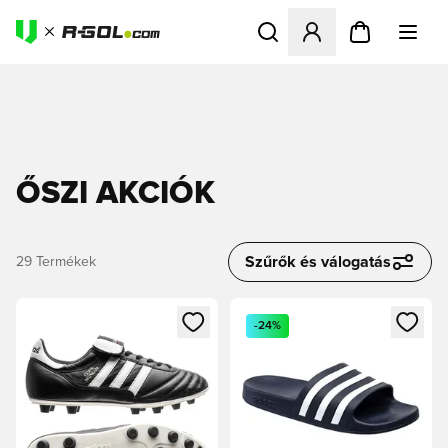
Megnyit egy modált a bejele
ŐSZI AKCIÓK
Szűrők és válogatás
29
Termékek
Megnyit egy modált a bejelentkezéshez vagy a tagként való 
Megnyit egy modált a bejelent
-24%