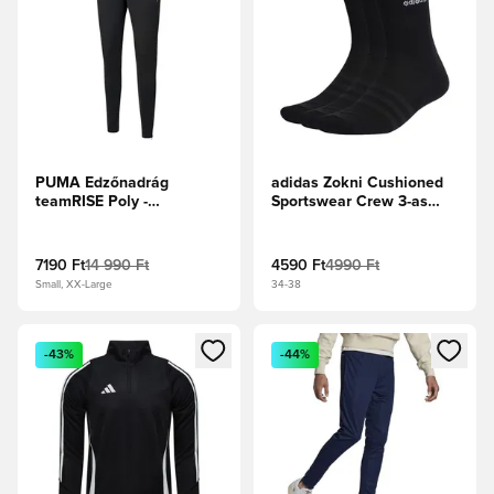
PUMA Edzőnadrág
adidas Zokni Cushioned
teamRISE Poly -
Sportswear Crew 3-as
Fekete/Fehér
csomag - Fekete/Fehér
7190 Ft
14 990 Ft
4590 Ft
4990 Ft
Small, XX-Large
34-38
Megnyit egy modált a bejelentkezéshez vagy a tagként való 
Megnyit egy modált a bejelent
-43%
-44%