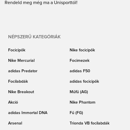
gyerekeknek egyaránt. Szóval ne habozz, csapj le egy jó vételre a
Rendeld meg még ma a Unisporttól!
szezonközi akciónk során!
NÉPSZERŰ KATEGÓRIÁK
Focicipők
Nike focicipők
Nike Mercurial
Focimezek
adidas Predator
adidas F50
Focilabdák
adidas focicipők
Nike Breakout
Műfű (AG)
Akció
Nike Phantom
adidas Immortal DNA
Fű (FG)
Arsenal
Trionda VB focilabdák