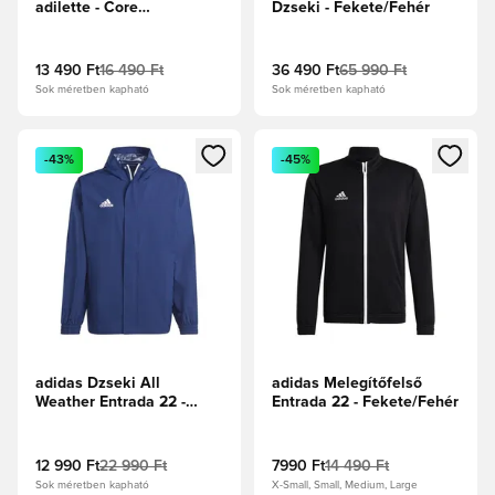
adilette - Core
Dzseki - Fekete/Fehér
Black/Fehér
13 490 Ft
16 490 Ft
36 490 Ft
65 990 Ft
Sok méretben kapható
Sok méretben kapható
Megnyit egy modált a bejelentkezéshez vagy a tagként való 
Megnyit egy modált a bejelent
-43%
-45%
adidas Dzseki All
adidas Melegítőfelső
Weather Entrada 22 -
Entrada 22 - Fekete/Fehér
Kék/Fehér
12 990 Ft
22 990 Ft
7990 Ft
14 490 Ft
Sok méretben kapható
X-Small, Small, Medium, Large