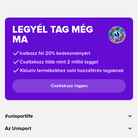
LEGYÉL TAG MÉG
MA
Iratkozz fel 20% kedvezményért
Csatlakozz több mint 2 millió taggal
Xkluzív termékekhez való hozzáférés tagoknak
Csatlakozz ingyen
#unisportlife
Az Unisport