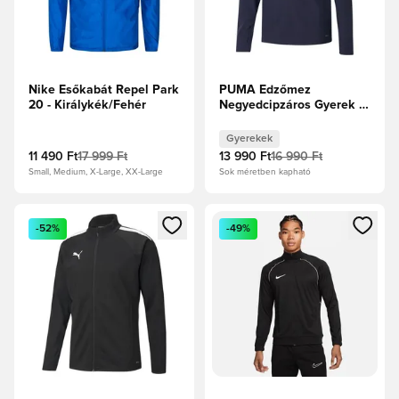
Nike Esőkabát Repel Park
PUMA Edzőmez
20 - Királykék/Fehér
Negyedcipzáros Gyerek -
Tengerészkabát/PUMA
Fehér
Gyerekek
11 490 Ft
17 999 Ft
13 990 Ft
16 990 Ft
Small, Medium, X-Large, XX-Large
Sok méretben kapható
Megnyit egy modált a bejelentkezéshez vagy a tagként való 
Megnyit egy modált a bejelent
-52%
-49%