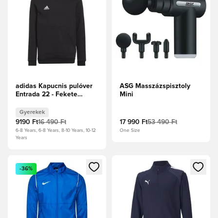
adidas Kapucnis pulóver
ASG Masszázspisztoly
Entrada 22 - Fekete
Mini
Gyerek
Gyerekek
9190 Ft
16 490 Ft
17 990 Ft
53 490 Ft
6-8 Years, 6-8 Years, 8-10 Years, 10-12
One Size
Years
Megnyit egy modált a bejelentkezéshez vagy a tagként való 
Megnyit egy modált a bejelent
-36%