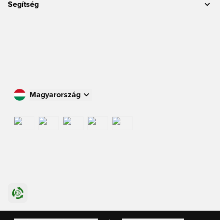
Segítség
Magyarország
Vásároljon az Ön országában
International
US
Danmark