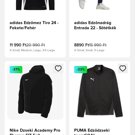
adidas Edzőmez Tiro 24 -
adidas Edzőnadrág
Fekete/Fehér
Entrada 22 - Sötétkék
11 990 Ft
20 990 Ft
8890 Ft
15 990 Ft
X-Small, Medium, Large, XX-Large
X-Small, Small, X-Large
Megnyit egy modált a bejelentkezéshez vagy a tagként való 
Megnyit egy modált a bejelent
-37%
-23%
Nike Dzseki Academy Pro
PUMA Edződzseki