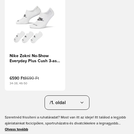
Nike Zokni No-Show
Everyday Plus Cush 3-as
csomag - Fehér/Fekete
6590 Ft
8690 Ft
34-38, 46-50
/1. oldal
Szeretnéd frissíteni a ruhatáradat? Most van itt az ideje! Itt találod a legjobb
ajánlatainkat focicipőkre, sportruházatra és divatcikkekre a legnagyobb
márkáktól. A Unisport népszerű termékeket kínál férfiaknak, nőknek és
Olvass tovább