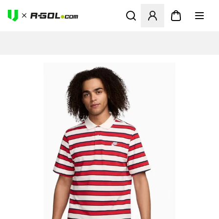
Megnyit egy modált a bejele