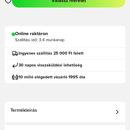
Válassz méretet
Megnyit egy modált a bejelentkezéshez vagy a tagként való r
Online raktáron
Szállítási idő:
3-4 munkanap
Ingyenes szállítás 25 000 Ft felett
30 napos visszaküldési lehetőség
10 milió elégedett vásárló 1995 óta
Termékleírás