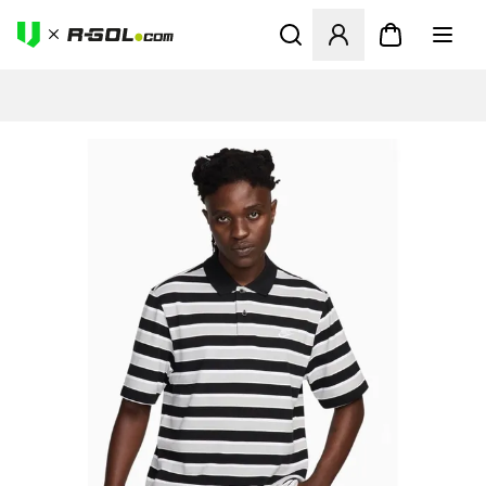
Megnyit egy modált a bejele