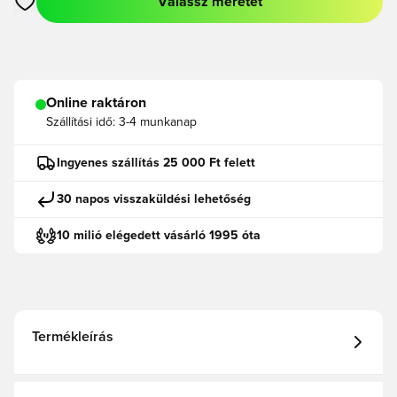
Válassz méretet
Megnyit egy modált a bejelentkezéshez vagy a tagként való r
Online raktáron
Szállítási idő:
3-4 munkanap
Ingyenes szállítás 25 000 Ft felett
30 napos visszaküldési lehetőség
10 milió elégedett vásárló 1995 óta
Termékleírás