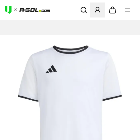
Megnyit egy modált a bejele