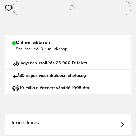
Megnyit egy modált a bejelentkezéshez vagy a tagként való r
Online raktáron
Szállítási idő:
3-4 munkanap
Ingyenes szállítás 25 000 Ft felett
30 napos visszaküldési lehetőség
10 milió elégedett vásárló 1995 óta
Termékleírás