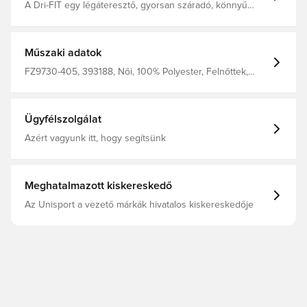
A Dri-FIT egy légáteresztő, gyorsan száradó, könnyű
anyag, amely elvezeti a nedvességet a testről, így mindig
szárazon, kényelmesen és koncentráltan tart. A játékosok
bemelegítő felszerelésével megegyező dizájn. Normál
szabás. Anyaga: 100% poliészter.
Műszaki adatok
FZ9730-405, 393188, Női, 100% Polyester, Felnőttek,
Nike Academy, Nike, Pólók, Rövid ujjú, Women's EURO
2025, Kék
Ügyfélszolgálat
Azért vagyunk itt, hogy segítsünk
Meghatalmazott kiskereskedő
Az Unisport a vezető márkák hivatalos kiskereskedője