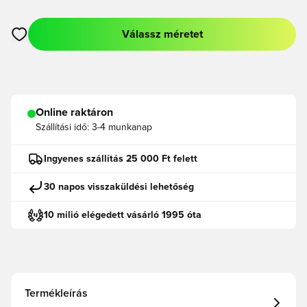
Válassz méretet
Megnyit egy modált a bejelentkezéshez vagy a tagként való r
Online raktáron
Szállítási idő:
3-4 munkanap
Ingyenes szállítás 25 000 Ft felett
30 napos visszaküldési lehetőség
10 milió elégedett vásárló 1995 óta
Termékleírás