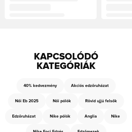
KAPCSOLÓDÓ
KATEGÓRIÁK
40% kedvezmény
Akciós edzőruházat
Női Eb 2025
Női pólók
Rövid ujjú felsők
Edzőruházat
Nike pólók
Anglia
Nike
Nike Foci Edzés
Edzőmezek