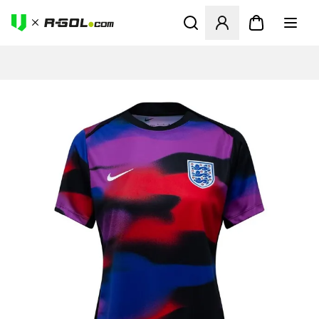
Megnyit egy modált a bejele