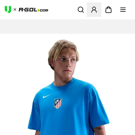
Megnyit egy modált a bejele