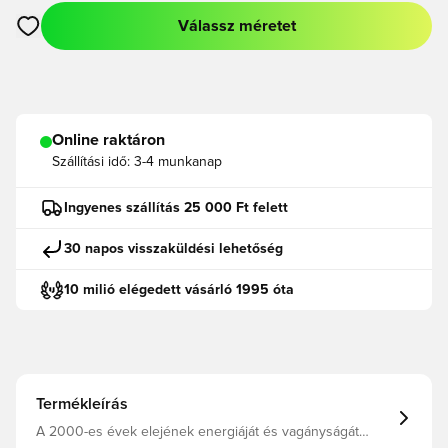
Válassz méretet
Megnyit egy modált a bejelentkezéshez vagy a tagként való r
Online raktáron
Szállítási idő:
3-4 munkanap
Ingyenes szállítás 25 000 Ft felett
30 napos visszaküldési lehetőség
10 milió elégedett vásárló 1995 óta
Termékleírás
A 2000-es évek elejének energiáját és vagányságát