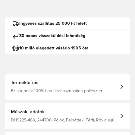
Ingyenes szállítás 25 000 Ft felett
30 napos visszaküldési lehetőség
10 milió elégedett vásárló 1995 óta
Termékleírás
Ez a termék 100%-ban újrahasznosított poliészter
szálakból készült. Dri-FIT egy légáteresztő, gyorsan
száradó, könnyű anyag, amely elvezeti az izzadságot a
testről, így mindig száraz, kényelmes és koncentrált
maradhatsz. Normál szabás 100% poliészterből készült.
Műszaki adatok
DH9225-463, 244706, Pólók, Felnőttek, Férfi, Rövid ujjú,
Kék, Nike, Nike Academy, This Product Is Made With
100% Recycled Polyester Fibers