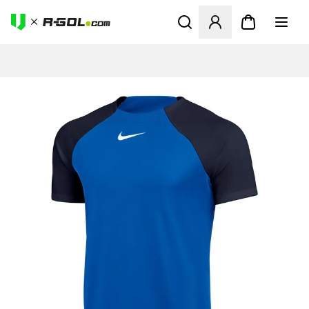
Megnyit egy modált a bejele