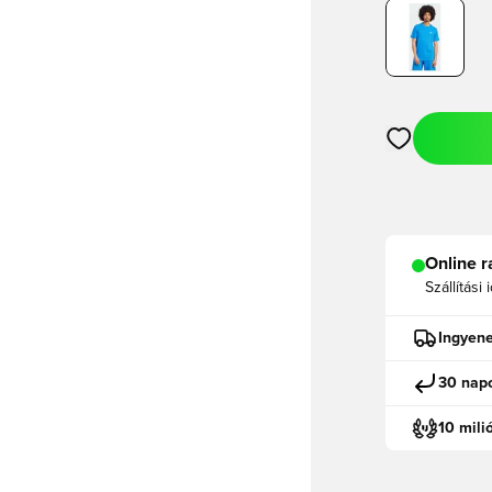
Megnyit egy m
Online r
Szállítási 
Ingyene
30 napo
10 mili