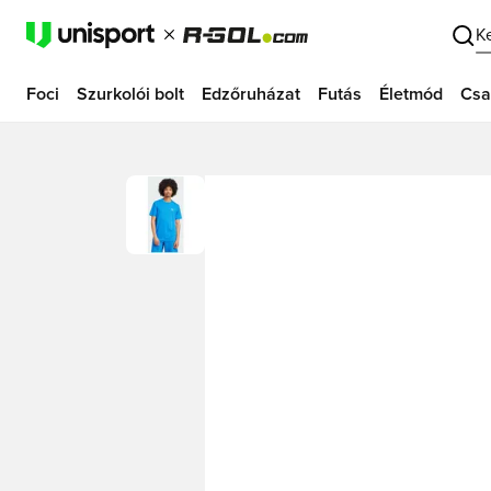
K
Foci
Szurkolói bolt
Edzőruházat
Futás
Életmód
Csa