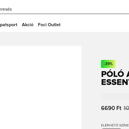
eresés
patsport
Akció
Foci Outlet
-
39
%
PÓLÓ 
ESSENT
6690 Ft
10
ELÉRHETŐ SZÍNE