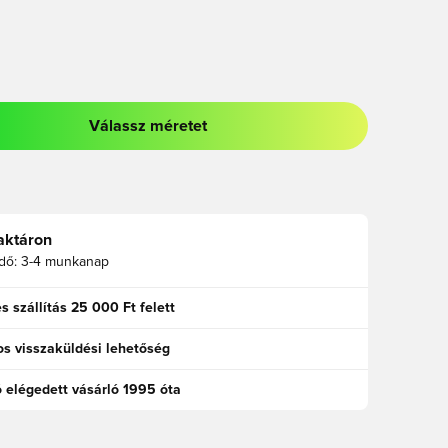
Válassz méretet
odált a bejelentkezéshez vagy a tagként való regisztrációhoz
aktáron
idő:
3-4 munkanap
s szállítás 25 000 Ft felett
s visszaküldési lehetőség
ó elégedett vásárló 1995 óta