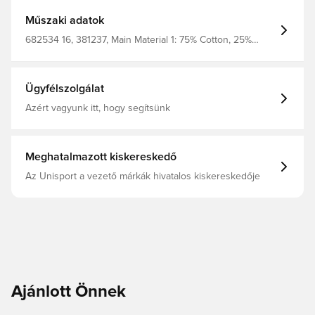
Műszaki adatok
682534 16, 381237, Main Material 1: 75% Cotton, 25%
Cotton Recycled - Single Jersey - 160.00 G/M² - Piece
Dyed - Chemical- Regular Finishing Rib: 60% Cotton, 20%
Cotton Recycled, 20% Polyester Recycled - 1X1 Rib -
280.00 G/M² - Piece Dyed - Chemical- Regular Finishing,
Ügyfélszolgálat
Felnőttek, Férfi, Kék, PUMA, Pólók
Azért vagyunk itt, hogy segítsünk
Meghatalmazott kiskereskedő
Az Unisport a vezető márkák hivatalos kiskereskedője
Ajánlott Önnek