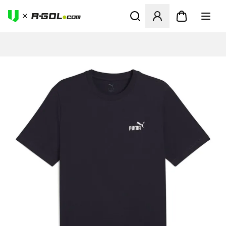
Megnyit egy modált a bejele