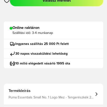
Válassz méretet
Megnyit egy modált a bejelentkezéshez vagy a tagként való r
Online raktáron
Szállítási idő:
3-4 munkanap
Ingyenes szállítás 25 000 Ft felett
30 napos visszaküldési lehetőség
10 milió elégedett vásárló 1995 óta
Termékleírás
Puma Essentials Small No. 1 Logo Mez - Tengerészkék 20
EUR Gyártó: Puma Szín szűrő: Tengerészkék