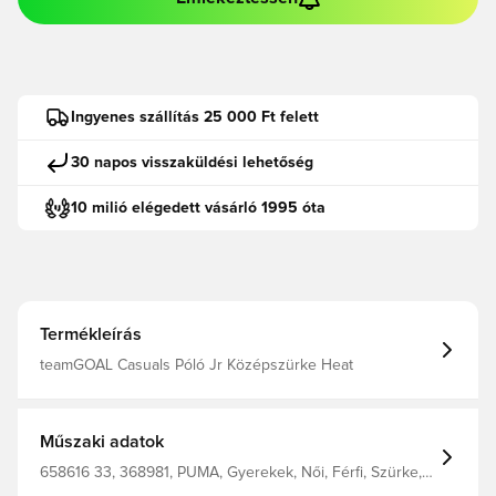
Ingyenes szállítás 25 000 Ft felett
30 napos visszaküldési lehetőség
10 milió elégedett vásárló 1995 óta
Termékleírás
teamGOAL Casuals Póló Jr Középszürke Heat
Műszaki adatok
658616 33, 368981, PUMA, Gyerekek, Női, Férfi, Szürke,
Rövid ujjú, Pólók, %78 Bci.Cott. %22 Recy.Cott. Junior T-