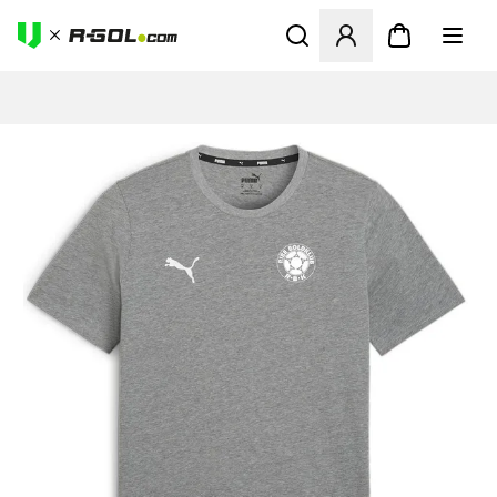
Megnyit egy modált a bejele