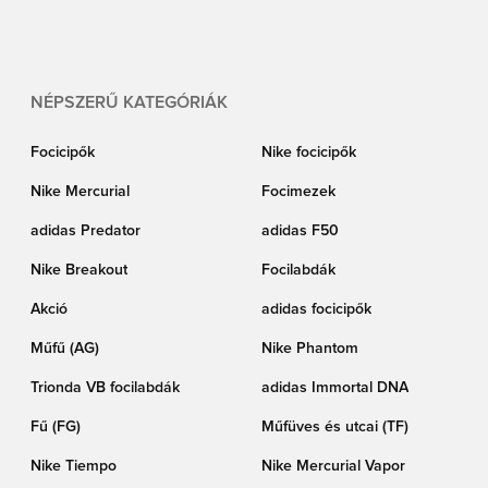
hagyományokat megőrizve, miközben feszegeti a határokat, ez a kollekció a
múlt innovációját a mai futballszenvedéllyel ötvözi, egy időtlen darabot
kínálva a sport történelméből.
NÉPSZERŰ KATEGÓRIÁK
Focicipők
Nike focicipők
Nike Mercurial
Focimezek
adidas Predator
adidas F50
Nike Breakout
Focilabdák
Akció
adidas focicipők
Műfű (AG)
Nike Phantom
Trionda VB focilabdák
adidas Immortal DNA
Fű (FG)
Műfüves és utcai (TF)
Nike Tiempo
Nike Mercurial Vapor