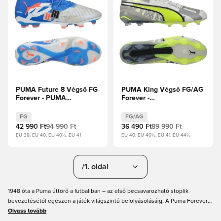
PUMA Future 8 Végső FG
PUMA King Végső FG/AG
Forever - PUMA
Forever -
Fehér/Ultra
Tollszürke/Elektromos
Kék/Tollszürke/PUMA
lime/PUMA Fehér/Matt
FG
FG/AG
Fekete/Izzó piros Limitált
világosszürke Limitált
42 990 Ft
94 990 Ft
36 490 Ft
89 990 Ft
kiadás
kiadás
EU 39, EU 40, EU 40½, EU 41
EU 40, EU 40½, EU 41, EU 44½
/1. oldal
1948 óta a Puma úttörő a futballban – az első becsavarozható stoplik
bevezetésétől egészen a játék világszintű befolyásolásáig. A Puma Forever
Pack ezzel a gazdag örökséggel tiszteleg, limitált szériás újragondolásokat
Olvass tovább
kínálva olyan ikonikus focicipő modellekből, mint a Future, Ultra és King. A