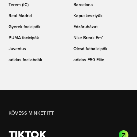
Terem (IC)
Barcelona
Real Madrid
Kapuskesztyűk
Gyerek focicipők
Edzőruházat
PUMA focicipők
Nike Break Em’
Juventus
Olcsó futballcipők
adidas focilabdák
adidas F50 Elite
KÖVESS MINKET ITT
TIKTOK