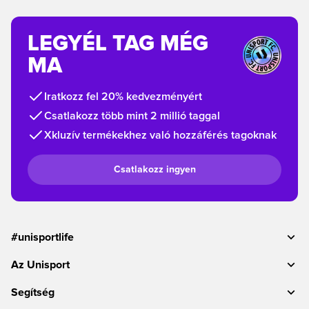
LEGYÉL TAG MÉG
MA
Iratkozz fel 20% kedvezményért
Csatlakozz több mint 2 millió taggal
Xkluzív termékekhez való hozzáférés tagoknak
Csatlakozz ingyen
#unisportlife
Az Unisport
Segítség