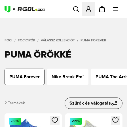
Megnyit egy modált a bejele
FOCI
FOCICIPŐK
VÁLASSZ KOLLEKCIÓT
PUMA FOREVER
PUMA ÖRÖKKÉ
PUMA Forever
Nike Break Em’
PUMA The Arri
Szűrők és válogatás
2
Termékek
Megnyit egy modált a bejelentkezéshez vagy a tagként való 
Megnyit egy modált a bejelent
-55%
-59%