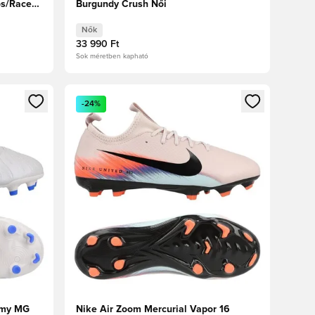
s/Racer
Burgundy Crush Női
Nők
33 990 Ft
Sok méretben kapható
oz
tkezéshez vagy a tagként való regisztrációhoz
Megnyit egy modált a bejelentkezéshez vagy a tag
-24%
emy MG
Nike Air Zoom Mercurial Vapor 16