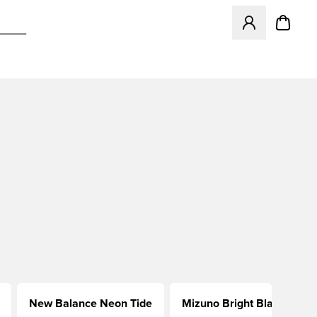
Megnyit egy modá
New Balance Neon Tide
Mizuno Bright Black