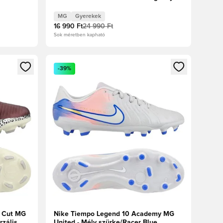
Crush Gyerek
MG
Gyerekek
16 990 Ft
24 990 Ft
Sok méretben kapható
oz
tkezéshez vagy a tagként való regisztrációhoz
Megnyit egy modált a bejelentkezéshez vagy a tag
-39%
 Cut MG
Nike Tiempo Legend 10 Academy MG
rzális
United - Mély szürke/Racer Blue