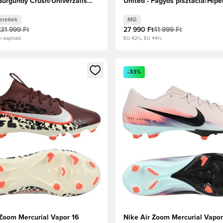
 Burgundy Crush/Univerzális
United - Fagyos pisztácia/Hip
sil Gyerek
erekek
MG
t
31 999 Ft
27 990 Ft
41 999 Ft
n kapható
EU 42½, EU 44½
t való regisztrációhoz
gy modált a bejelentkezéshez vagy a tagként való regisztrációh
Megnyit egy modált a bejelen
-33%
 Zoom Mercurial Vapor 16
Nike Air Zoom Mercurial Vapor