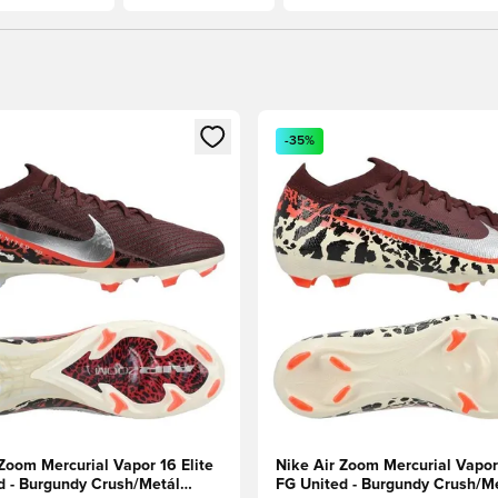
t való regisztrációhoz
gy modált a bejelentkezéshez vagy a tagként való regisztrációh
Megnyit egy modált a bejelen
-35%
Zoom Mercurial Vapor 16 Elite
Nike Air Zoom Mercurial Vapor 
d - Burgundy Crush/Metál
FG United - Burgundy Crush/M