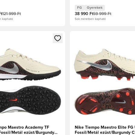
verzális Piros/Fossil
ezüst/Univerzális Piros/Fossil
FG
Gyerekek
Ft
121 999 Ft
38 990 Ft
59 999 Ft
n kapható
Sok méretben kapható
t való regisztrációhoz
gy modált a bejelentkezéshez vagy a tagként való regisztrációh
Megnyit egy modált a bejelen
mpo Maestro Academy TF
Nike Tiempo Maestro Elite FG 
Fossil/Metál ezüst/Burgundy
Fossil/Metál ezüst/Burgundy C