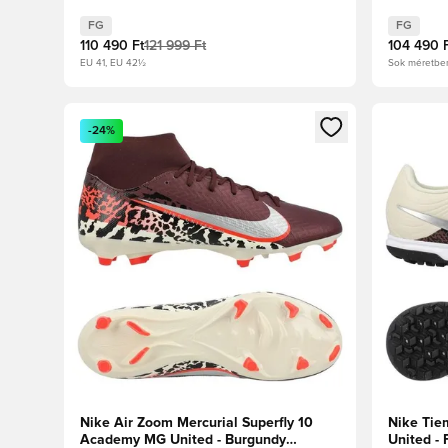
Piros/Fossil
ezüst/Uni
FG
FG
110 490 Ft
121 999 Ft
104 490 
EU 41, EU 42½
Sok méretbe
Megnyit egy modált a bejelentkezéshez vagy a tagkén
Megnyit e
-24%
Nike Air Zoom Mercurial Superfly 10
Nike Tie
Academy MG United - Burgundy
United - 