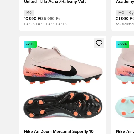
United - Lila Achát/Halvány Volt
Academy 
Crush/Me
Piros/Fos
MG
MG
Gy
16 990 Ft
35 990 Ft
21 990 Ft
EU 42½, EU 43, EU 44, EU 44½
Sok méretbe
Megnyit egy modált a bejelentkezéshez vagy a tagkén
Megnyit e
-29%
-55%
Nike Air Zoom Mercurial Superfly 10
Nike Air 