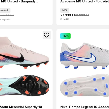
MG United - Burgundy
Academy MG United - Földvörö
tál ezüst/Univerzális
Blue
sil Gyerek
erekek
MG
30 999 Ft
27 990 Ft
41 999 Ft
n kapható
EU 44½
t való regisztrációhoz
gy modált a bejelentkezéshez vagy a tagként való regisztrációh
Megnyit egy modált a bejelen
-47%
Zoom Mercurial Superfly 10
Nike Tiempo Legend 10 Acad