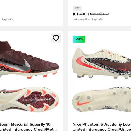
FG
101 490 Ft
111 990 Ft
n kapható
Sok méretben kapható
t való regisztrációhoz
gy modált a bejelentkezéshez vagy a tagként való regisztrációh
Megnyit egy modált a bejelen
-24%
Zoom Mercurial Superfly 10
Nike Phantom 6 Academy Low
 United - Burgundy Crush/Metál
United - Burgundy Crush/Unive