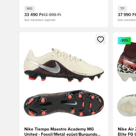
Crush/Metál ezüst/Univerzális
Crush
Piros/Fossil
MG
TF
33 490 Ft
43 999 Ft
37 990 Ft
Sok méretben kapható
Sok méretbe
Megnyit egy modált a bejelentkezéshez vagy a tagkén
Megnyit e
-30%
Nike Tiempo Maestro Academy MG
Nike Air 
United - Fossil/Metál ezüst/Burgundy
Elite FG