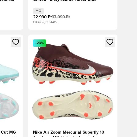
MG
22 990 Ft
37 999 Ft
EU 42½, EU 44½
oz
tkezéshez vagy a tagként való regisztrációhoz
Megnyit egy modált a bejelentkezéshez vagy a tag
-23%
 Cut MG
Nike Air Zoom Mercurial Superfly 10