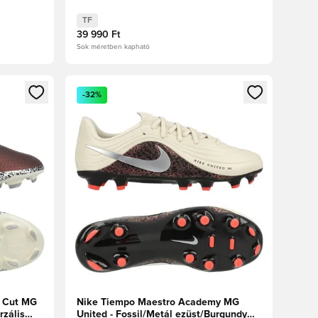
Piros/Fossil
TF
39 990 Ft
Sok méretben kapható
oz
tkezéshez vagy a tagként való regisztrációhoz
Megnyit egy modált a bejelentkezéshez vagy a tag
-32%
 Cut MG
Nike Tiempo Maestro Academy MG
rzális
United - Fossil/Metál ezüst/Burgundy