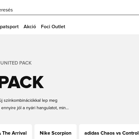
eresés
patsport
Akció
Foci Outlet
 UNITED PACK
 PACK
e új színkombinációkkal lep meg
ennyire jól a nyári hangulatot, mint
n nyáron uralni fogják a pályákat.
agy az örök kedvenc Mercurial,
eted a Nike United cipőket a
The Arrival
Nike Scorpion
adidas Chaos vs Control