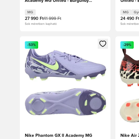
Academy MG United - Burgundy
United -
Crush/Metál ezüst/Univerzális
Piros/Fos
Piros/Fossil
MG
MG
Gy
27 990 Ft
41 999 Ft
24 490 F
Sok méretben kapható
Sok méretbe
Megnyit egy modált a bejelentkezéshez vagy a tagkén
Megnyit e
-53%
-29%
Nike Phantom GX II Academy MG
Nike Air