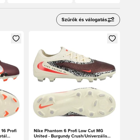
Szűrők és válogatás
oz
tkezéshez vagy a tagként való regisztrációhoz
Megnyit egy modált a bejelentkezéshez vagy a tag
16 Profi
Nike Phantom 6 Profi Low Cut MG
etál
United - Burgundy Crush/Univerzális