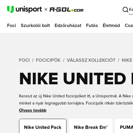
K
Foci
Szurkolói bolt
Edzőruházat
Futás
Életmód
Csa
FOCI
FOCICIPŐK
VÁLASSZ KOLLEKCIÓT
NIKE
NIKE UNITED
Keresd az új Nike United focicipőket itt, a Unisportnál. A Nik
minket a nyár legnagyobb tornájára. Focicipők ritkán tükrözték 
ezek az elektromos narancssárga United dizájnok, amelyek idé
Olvass tovább
Már csak el kell döntened, hogy a vadonatúj Nike Tiempo X, v
Phantom GX vagy Luna közül választasz, és máris megrendelh
Nike United Pack
Nike Break Em’
PUMA 
Unisporttól még ma.