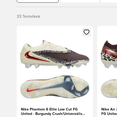
33
Termékek
Megnyit egy modált a bejelentkezéshez vagy a tagkén
Megnyit e
Nike Phantom 6 Elite Low Cut FG
Nike Air 
United - Burgundy Crush/Univerzális
FG Unite