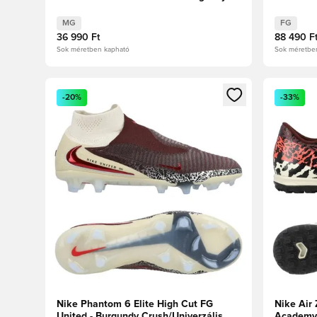
Crush
ezüst/Uni
MG
FG
36 990 Ft
88 490 F
Sok méretben kapható
Sok méretbe
Megnyit egy modált a bejelentkezéshez vagy a tagkén
Megnyit e
-20%
-33%
Nike Phantom 6 Elite High Cut FG
Nike Air
United - Burgundy Crush/Univerzális
Academy 