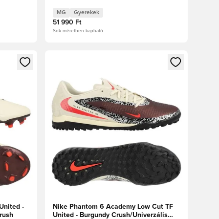
 Gyerek
Piros/Fossil Gyerek
MG
Gyerekek
51 990 Ft
Sok méretben kapható
oz
tkezéshez vagy a tagként való regisztrációhoz
Megnyit egy modált a bejelentkezéshez vagy a tag
United -
Nike Phantom 6 Academy Low Cut TF
rush
United - Burgundy Crush/Univerzális