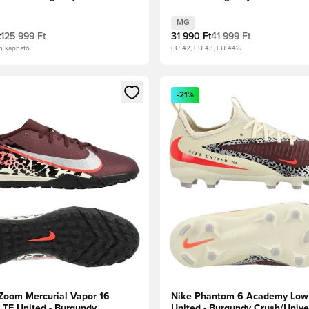
verzális Piros/Fossil
Piros/Fossil
MG
t
125 999 Ft
31 990 Ft
41 999 Ft
n kapható
EU 42, EU 43, EU 44½
t való regisztrációhoz
gy modált a bejelentkezéshez vagy a tagként való regisztrációh
Megnyit egy modált a bejelen
-21%
 Zoom Mercurial Vapor 16
Nike Phantom 6 Academy Low
TF United - Burgundy
United - Burgundy Crush/Unive