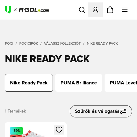
Megnyit egy modált a bejele
FOCI
FOCICIPŐK
VÁLASSZ KOLLEKCIÓT
NIKE READY PACK
NIKE READY PACK
Nike Ready Pack
PUMA Brilliance
PUMA Level
Szűrők és válogatás
1
Termékek
Megnyit egy modált a bejelentkezéshez vagy a tagként való 
-59%