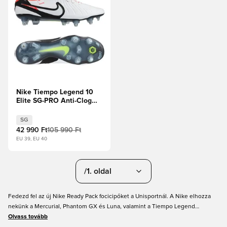
Nike Tiempo Legend 10
Elite SG-PRO Anti-Clog
Ready -
Fehér/Fekete/Bíborvörös
SG
42 990 Ft
105 990 Ft
EU 39, EU 40
/1. oldal
Fedezd fel az új Nike Ready Pack focicipőket a Unisportnál. A Nike elhozza
nekünk a Mercurial, Phantom GX és Luna, valamint a Tiempo Legend
modelleket egy egyedi és merész dizájnban, ami megragadja a futball
Olvass tovább
esszenciáját. Ezen a nyáron ünnepeljük a játék szenvedélyét és szellemét. A