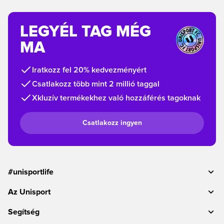
LEGYÉL TAG MÉG
MA
Iratkozz fel 20% kedvezményért
Csatlakozz több mint 2 millió taggal
Xkluzív termékekhez való hozzáférés tagoknak
Csatlakozz ingyen
#unisportlife
Az Unisport
Segítség