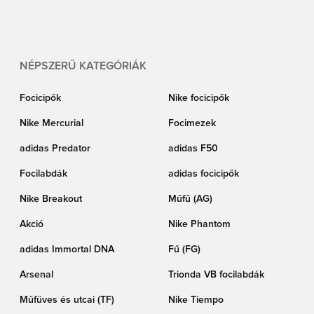
piros szín világszerte rendkívül szimbolikus jelentéssel bír, a Ready Pack
pedig az élénk és energikus esztétikát testesíti meg. Rendeld meg az új Nike
Ready Pack focicipőket merész piros-fehér színkombinációban itt a
Unisportnál.
NÉPSZERŰ KATEGÓRIÁK
Focicipők
Nike focicipők
Nike Mercurial
Focimezek
adidas Predator
adidas F50
Focilabdák
adidas focicipők
Nike Breakout
Műfű (AG)
Akció
Nike Phantom
adidas Immortal DNA
Fű (FG)
Arsenal
Trionda VB focilabdák
Műfüves és utcai (TF)
Nike Tiempo