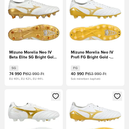
Mizuno Morelia Neo IV
Mizuno Morelia Neo IV
Beta Elite SG Bright Gold -
Profi FG Bright Gold -
Fehér/Arany/Hűvös
Fehér/Arany/Hűvös
szürke
szürke
SG
FG
74 990 Ft
92 990 Ft
40 990 Ft
53 990 Ft
EU 40½, EU 42½, EU 44½
Sok méretben kapható
Megnyit egy modált a bejelentkezéshez vagy a tagként való 
Megnyit egy modált a bejelent