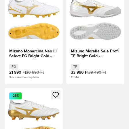
Mizuno Monarcida Neo lll
Mizuno Morelia Sala Profi
Select FG Bright Gold -
TF Bright Gold -
Fehér/Arany
Fehér/Arany/Galaxis
Ezüst
FG
TF
21 990 Ft
30 990 Ft
33 990 Ft
39 490 Ft
Sok méretben kapható
EU 44
Megnyit egy modált a bejelentkezéshez vagy a tagként való 
-25%