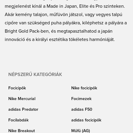
megjelenést kínál a Made in Japan, Elite és Pro szinteken.
Akár kemény talajon, műfüvön játszol, vagy vegyes talpú
cipőre van szükséged puha pályákra, kiléphetsz a pályára a
Bright Gold Pack-ben, és megtapasztalhatod a japán
innováció és a királyi esztétika tökéletes harmóniáját.
NÉPSZERŰ KATEGÓRIÁK
Focicipők
Nike focicipők
Nike Mercurial
Focimezek
adidas Predator
adidas F50
Focilabdák
adidas focicipők
Nike Breakout
Műfű (AG)