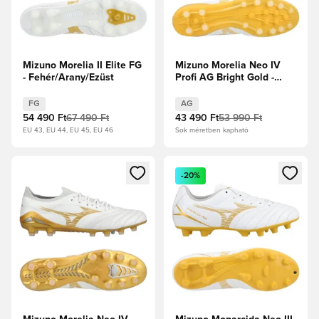
Mizuno Morelia II Elite FG
Mizuno Morelia Neo IV
- Fehér/Arany/Ezüst
Profi AG Bright Gold -
Fehér/Arany/Hűvös
szürke
FG
AG
54 490 Ft
67 490 Ft
43 490 Ft
53 990 Ft
EU 43, EU 44, EU 45, EU 46
Sok méretben kapható
Megnyit egy modált a bejelentkezéshez vagy a tagként való 
Megnyit egy modált a bejelent
-20%