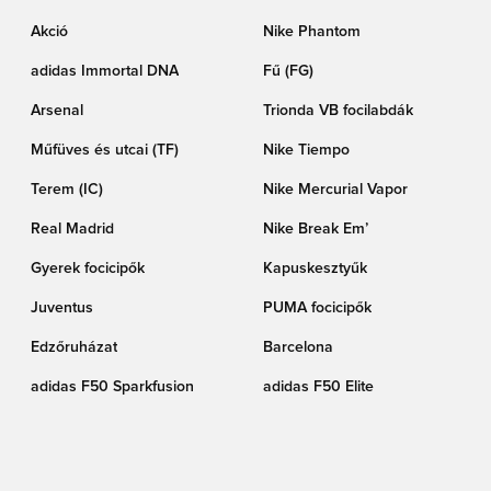
Akció
Nike Phantom
adidas Immortal DNA
Fű (FG)
Arsenal
Trionda VB focilabdák
Műfüves és utcai (TF)
Nike Tiempo
Terem (IC)
Nike Mercurial Vapor
Real Madrid
Nike Break Em’
Gyerek focicipők
Kapuskesztyűk
Juventus
PUMA focicipők
Edzőruházat
Barcelona
adidas F50 Sparkfusion
adidas F50 Elite