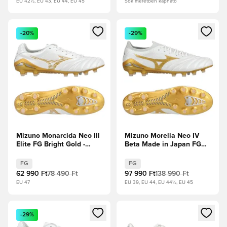
EU 42½, EU 43, EU 44, EU 45
Sok méretben kapható
Megnyit egy modált a bejelentkezéshez vagy a tagként való 
Megnyit egy modált a bejelent
-20%
-29%
Mizuno Monarcida Neo lll
Mizuno Morelia Neo IV
Elite FG Bright Gold -
Beta Made in Japan FG
Fehér/Arany
Bright Gold - Fehér/Arany
Hűvös szürke
FG
FG
62 990 Ft
78 490 Ft
97 990 Ft
138 990 Ft
EU 47
EU 39, EU 44, EU 44½, EU 45
Megnyit egy modált a bejelentkezéshez vagy a tagként való 
Megnyit egy modált a bejelent
-29%