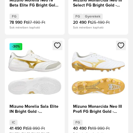
Mizuno Morelia Neo IV
Mizuno Monarcida Neo III
Beta Elite FG Bright Gold -
Select FG Bright Gold -
Fehér/Arany/Hűvös
Fehér/Arany Gyerek
szürke
FG
FG
Gyerekek
78 990 Ft
87 490 Ft
20 490 Ft
25 490 Ft
Sok méretben kapható
Sok méretben kapható
Megnyit egy modált a bejelentkezéshez vagy a tagként való 
Megnyit egy modált a bejelent
-30%
Mizuno Morelia Sala Elite
Mizuno Monarcida Neo III
IN Bright Gold -
Profi FG Bright Gold -
Fehér/Arany/Ezüst
Fehér/Arany/Hűvös
szürke
IC
FG
41 490 Ft
58 990 Ft
40 490 Ft
49 990 Ft