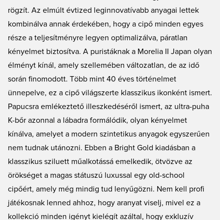
rögzít. Az elmúlt évtized leginnovatívabb anyagai lettek
kombinálva annak érdekében, hogy a cipő minden egyes
része a teljesítményre legyen optimalizálva, páratlan
kényelmet biztosítva. A puristáknak a Morelia II Japan olyan
élményt kínál, amely szellemében változatlan, de az idő
során finomodott. Több mint 40 éves történelmet
ünnepelve, ez a cipő világszerte klasszikus ikonként ismert.
Papucsra emlékeztető illeszkedéséről ismert, az ultra-puha
K-bőr azonnal a lábadra formálódik, olyan kényelmet
kínálva, amelyet a modern szintetikus anyagok egyszerűen
nem tudnak utánozni. Ebben a Bright Gold kiadásban a
klasszikus sziluett műalkotássá emelkedik, ötvözve az
örökséget a magas státuszú luxussal egy old-school
cipőért, amely még mindig tud lenyűgözni. Nem kell profi
játékosnak lenned ahhoz, hogy aranyat viselj, mivel ez a
kollekció minden igényt kielégít azáltal, hogy exkluzív