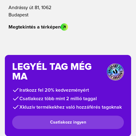
Andrássy út 81, 1062
Budapest
Megtekintés a térképen
LEGYÉL TAG MÉG
MA
Iratkozz fel 20% kedvezményért
Csatlakozz több mint 2 millió taggal
Xkluzív termékekhez való hozzáférés tagoknak
Csatlakozz ingyen