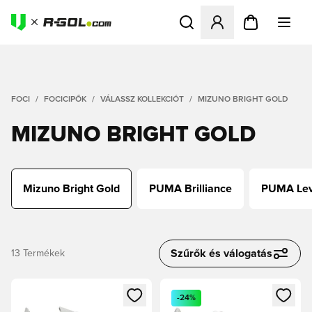
Megnyit egy modált a bejele
FOCI
FOCICIPŐK
VÁLASSZ KOLLEKCIÓT
MIZUNO BRIGHT GOLD
MIZUNO BRIGHT GOLD
Mizuno Bright Gold
PUMA Brilliance
PUMA Lev
Szűrők és válogatás
13
Termékek
Megnyit egy modált a bejelentkezéshez vagy a tagként való 
Megnyit egy modált a bejelent
-24%