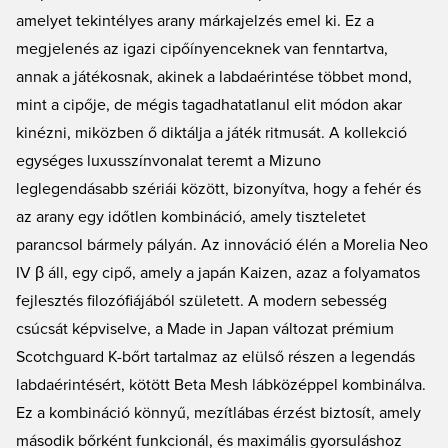
amelyet tekintélyes arany márkajelzés emel ki. Ez a
megjelenés az igazi cipőínyenceknek van fenntartva,
annak a játékosnak, akinek a labdaérintése többet mond,
mint a cipője, de mégis tagadhatatlanul elit módon akar
kinézni, miközben ő diktálja a játék ritmusát. A kollekció
egységes luxusszínvonalat teremt a Mizuno
leglegendásabb szériái között, bizonyítva, hogy a fehér és
az arany egy időtlen kombináció, amely tiszteletet
parancsol bármely pályán. Az innováció élén a Morelia Neo
IV β áll, egy cipő, amely a japán Kaizen, azaz a folyamatos
fejlesztés filozófiájából született. A modern sebesség
csúcsát képviselve, a Made in Japan változat prémium
Scotchguard K-bőrt tartalmaz az elülső részen a legendás
labdaérintésért, kötött Beta Mesh lábközéppel kombinálva.
Ez a kombináció könnyű, mezítlábas érzést biztosít, amely
második bőrként funkcionál, és maximális gyorsuláshoz