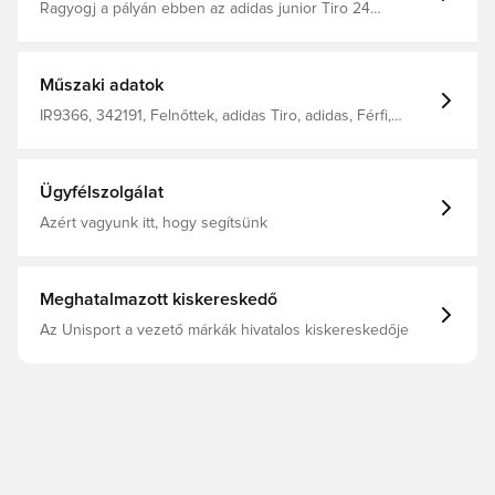
Ragyogj a pályán ebben az adidas junior Tiro 24
focishortban. A legintenzívebb meccsekre tervezték,
nedvességelvezető AEROREADY technológiával, hogy
frissen tartson a lefújásig. Az oldalán lévő 3-Stripes
csíkok és a hímzett 3 Bar logó olyan megjelenést
Műszaki adatok
kölcsönöznek, ami méltó a játékodhoz. Normál szabás
Rugalmas, húzózsinóros derék 100% poliészter
IR9366, 342191, Felnőttek, adidas Tiro, adidas, Férfi,
(újrahasznosított) AEROREADY
Rövidnadrág, Rövidnadrág, Kék
Ügyfélszolgálat
Azért vagyunk itt, hogy segítsünk
Meghatalmazott kiskereskedő
Az Unisport a vezető márkák hivatalos kiskereskedője