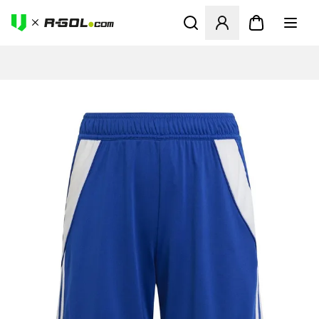
Megnyit egy modált a bejele