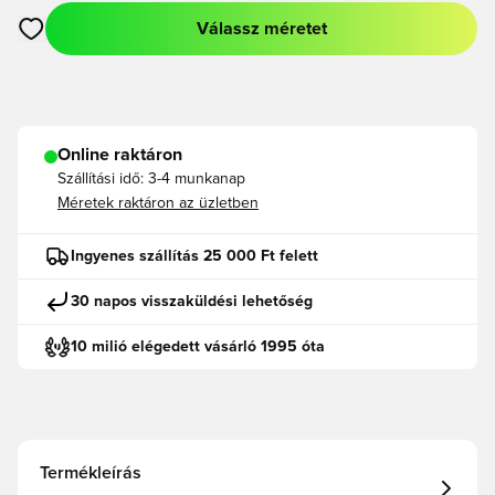
Válassz méretet
Megnyit egy modált a bejelentkezéshez vagy a tagként való r
Online raktáron
Szállítási idő:
3-4 munkanap
Méretek raktáron az üzletben
Ingyenes szállítás 25 000 Ft felett
30 napos visszaküldési lehetőség
10 milió elégedett vásárló 1995 óta
Termékleírás