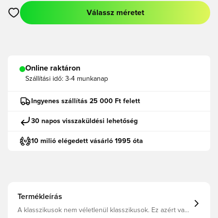
Válassz méretet
Megnyit egy modált a bejelentkezéshez vagy a tagként való r
Online raktáron
Szállítási idő:
3-4 munkanap
Ingyenes szállítás 25 000 Ft felett
30 napos visszaküldési lehetőség
10 milió elégedett vásárló 1995 óta
Termékleírás
A klasszikusok nem véletlenül klasszikusok. Ez azért van,