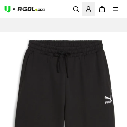
Megnyit egy modált a bejele