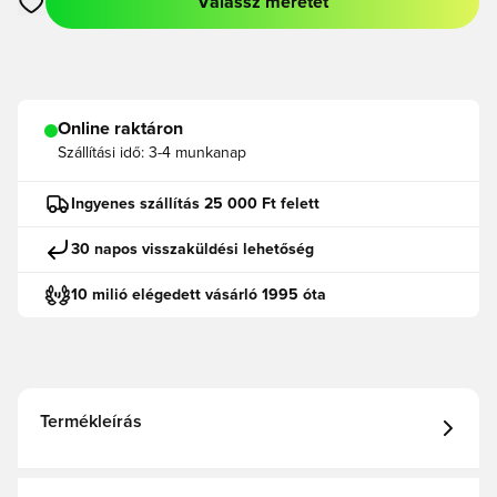
Válassz méretet
Megnyit egy modált a bejelentkezéshez vagy a tagként való r
Online raktáron
Szállítási idő:
3-4 munkanap
Ingyenes szállítás 25 000 Ft felett
30 napos visszaküldési lehetőség
10 milió elégedett vásárló 1995 óta
Termékleírás