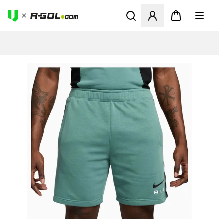
Megnyit egy modált a bejele