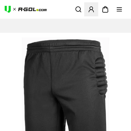
Megnyit egy modált a bejele