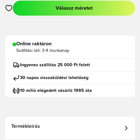
Válassz méretet
Megnyit egy modált a bejelentkezéshez vagy a tagként való r
Online raktáron
Szállítási idő:
3-4 munkanap
Ingyenes szállítás 25 000 Ft felett
30 napos visszaküldési lehetőség
10 milió elégedett vásárló 1995 óta
Termékleírás