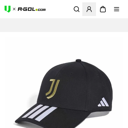
Megnyit egy modált a bejele