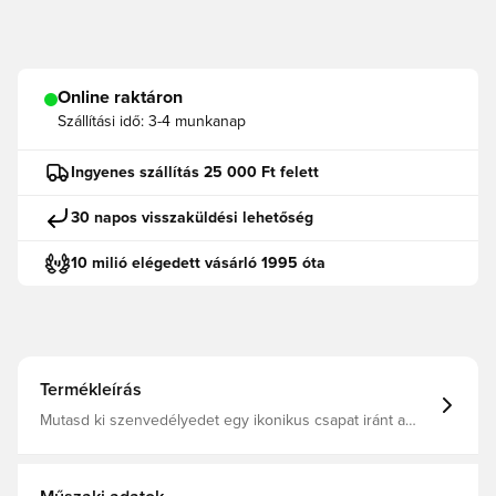
Online raktáron
Szállítási idő:
3-4 munkanap
Ingyenes szállítás 25 000 Ft felett
30 napos visszaküldési lehetőség
10 milió elégedett vásárló 1995 óta
Termékleírás
Mutasd ki szenvedélyedet egy ikonikus csapat iránt a
Juventus baseball sapkával, melyet azoknak a
szurkolóknak alkottak, akik a klub büszkeségét a
mindennapi öltözékükbe is belevinnék. Ikonikus
focimezek ihlette, ez a sapka ötvözi a sportos örökséget