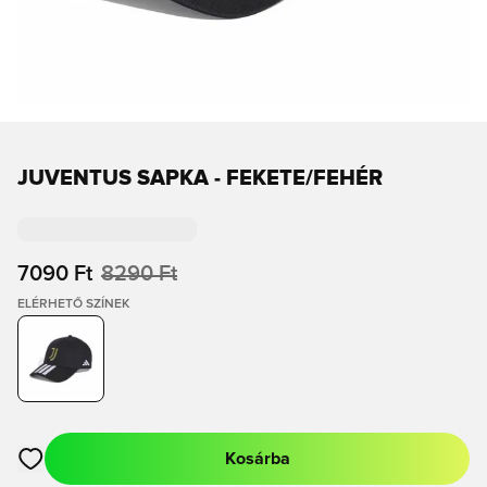
JUVENTUS SAPKA - FEKETE/FEHÉR
7090 Ft
8290 Ft
ELÉRHETŐ SZÍNEK
Kosárba
Megnyit egy modált a bejelentkezéshez vagy a tagként való r