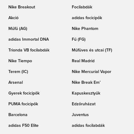
Nike Breakout
Focilabdák
Akció
adidas focicipők
Műfű (AG)
Nike Phantom
adidas Immortal DNA
Fű (FG)
Trionda VB focilabdák
Műfüves és utcai (TF)
Nike Tiempo
Real Madrid
Terem (IC)
Nike Mercurial Vapor
Arsenal
Nike Break Em’
Gyerek focicipők
Kapuskesztyűk
PUMA focicipők
Edzőruházat
Barcelona
Juventus
adidas F50 Elite
adidas focilabdák