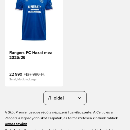
Rangers FC Hazai mez
2025/26
22 990 Ft
37 990 Ft
Small, Medium, Large
/1. oldal
A Skót Premier League régóta népszerű liga világszerte. A Celtic és a
Rangers a legnagyobb skót csapatok, és természetesen kínálunk többek
között tőlük is focimezeket. Ebben a kategóriában megtalálod az összes skót
Olvass tovább
focimezünket, és ha nálunk, a Unisportnál vásárolod meg az új skót