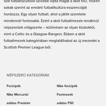
Sok futballszurkoló szívébe lopta magát a skót foci, hiszen
focimezedet, lehetőséged van nevet és számot is kérni a hátára. A sajátodat
sokak szerint az eredeti futballkultúra esszenciáját
vagy a kedvenc játékosodét. Te döntesz! Jó árak és gyors szállítás a legjobb
hordozza. Egy olyan futball, ahol a játék szeretete
focis boltból!
mindennél fontosabb. Ezért a skót futballmezek rendkívül
népszerűek világszerte – különösen az olyan kluboktól,
mint a Celtic és a Glasgow Rangers. Ebben a skót
futballmezek kategóriában megtalálhatod az új mezedet a
Scottish Premier League-ből.
NÉPSZERŰ KATEGÓRIÁK
Focicipők
Nike focicipők
Nike Mercurial
Focimezek
adidas Predator
adidas F50