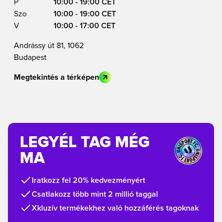
P
10:00 - 19:00 CET
Szo
10:00 - 19:00 CET
V
10:00 - 17:00 CET
Andrássy út 81, 1062
Budapest
Megtekintés a térképen
LEGYÉL TAG MÉG
MA
Iratkozz fel 20% kedvezményért
Csatlakozz több mint 2 millió taggal
Xkluzív termékekhez való hozzáférés tagoknak