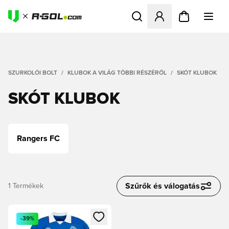
Megnyit egy modált a bejele
SZURKOLÓI BOLT
KLUBOK A VILÁG TÖBBI RÉSZÉRŐL
SKÓT KLUBOK
SKÓT KLUBOK
Rangers FC
Szűrők és válogatás
1
Termékek
Megnyit egy modált a bejelentkezéshez vagy a tagként való 
-39%