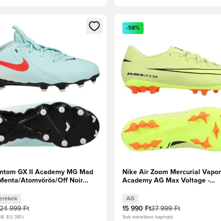
t való regisztrációhoz
gy modált a bejelentkezéshez vagy a tagként való regisztrációh
Megnyit egy modált a bejelen
-58%
antom GX II Academy MG Mad
Nike Air Zoom Mercurial Vapor
 Menta/Atomvörös/Off Noir
Academy AG Max Voltage -
Reflektorfényben/Volt/Hyper 
erekek
AG
24 999 Ft
15 990 Ft
37 999 Ft
38, EU 38½
Sok méretben kapható