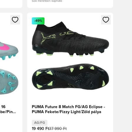
Sok méretben kapható
oz
tkezéshez vagy a tagként való regisztrációhoz
Megnyit egy modált a bejelentkezéshez vagy a tag
-49%
 16
PUMA Future 8 Match FG/AG Eclipse -
be/Pink
PUMA Fekete/Fizzy Light/Zöld pálya
AG/FG
19 490 Ft
37 990 Ft