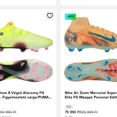
t való regisztrációhoz
gy modált a bejelentkezéshez vagy a tagként való regisztrációh
Megnyit egy modált a bejelen
-40%
ure 8 Végső Alacsony FG
Nike Air Zoom Mercurial Superf
 - Figyelmeztető sárga/PUMA
Elite FG Mbappé Personal Editi
apfényes
Dinnye árnyalat/Új türkiz/Igloo
FG
t
94 990 Ft
75 990 Ft
125 999 Ft
n kapható
EU 40