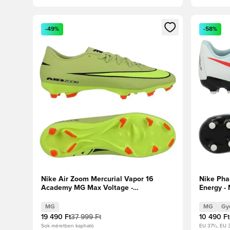
Megnyit egy modált a bejelentkezéshez vagy a tagkén
Megnyit e
-49%
-58%
Nike Air Zoom Mercurial Vapor 16
Nike Ph
Academy MG Max Voltage -
Energy -
Reflektorfényben/Volt/Hyper Crimson
Gyerek
MG
MG
Gy
19 490 Ft
37 999 Ft
10 490 Ft
Sok méretben kapható
EU 37½, EU 