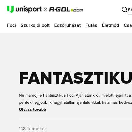
K
Foci
Szurkolói bolt
Edzőruházat
Futás
Életmód
Csa
FANTASZTIKU
Ne maradj le Fantasztikus Foci Ajánlatunkról, mielőtt lejár! Itt
pénteki legjobb, kihagyhatatlan ajánlatunkkal, hatalmas kedve
keresel, akár a felszerelésedet szeretnéd feltölteni – remek a
Olvass tovább
Unisportnál. Nálunk találod a legjobb Fantasztikus Pénteki Aján
oldalon. Ne maradj le a Fantasztikus Pénteki Ajánlatunkról itt, a
148
Termékek
visszanézni minden pénteken egy új fantasztikus ajánlatért!