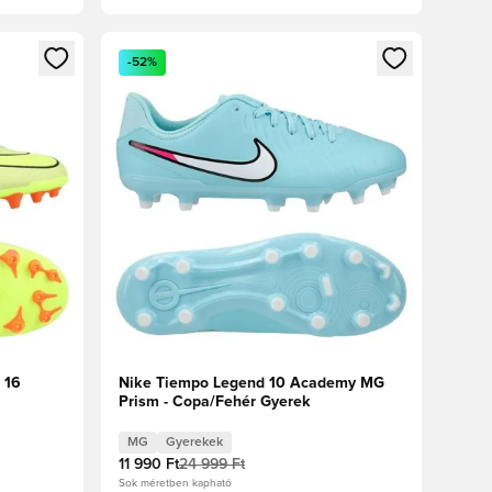
oz
tkezéshez vagy a tagként való regisztrációhoz
Megnyit egy modált a bejelentkezéshez vagy a tag
-52%
 16
Nike Tiempo Legend 10 Academy MG
Prism - Copa/Fehér Gyerek
Crimson
MG
Gyerekek
11 990 Ft
24 999 Ft
Sok méretben kapható