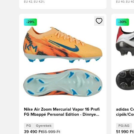
EU 42, EU 42½
EU 40, EU 40
Megnyit egy modált a bejelentkezéshez vagy a tagkén
Megnyit e
-29%
-30%
Nike Air Zoom Mercurial Vapor 16 Profi
adidas Co
FG Mbappé Personal Edition - Dinnye
cipők/Cor
árnyalat/Új türkiz/Igloo Gyerek
FG
Gyerekek
FG/AG
39 490 Ft
55 999 Ft
51 990 Ft