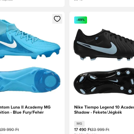
t való regisztrációhoz
gy modált a bejelentkezéshez vagy a tagként való regisztrációh
Megnyit egy modált a bejelen
-49%
ntom Luna II Academy MG
Nike Tiempo Legend 10 Acad
tion - Blue Fury/Fehér
Shadow - Fekete/Jégkék
MG
t
39 990 Ft
17 490 Ft
33 999 Ft