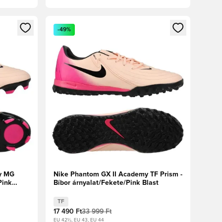
oz
tkezéshez vagy a tagként való regisztrációhoz
Megnyit egy modált a bejelentkezéshez vagy a tag
-49%
y MG
Nike Phantom GX II Academy TF Prism -
Pink
Bíbor árnyalat/Fekete/Pink Blast
TF
17 490 Ft
33 999 Ft
EU 42½, EU 43, EU 44