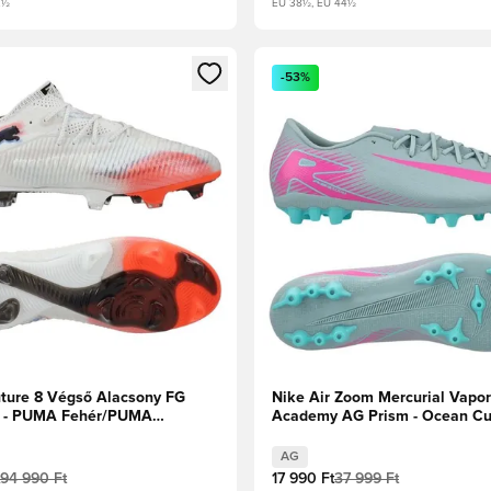
2½
EU 38½, EU 44½
t való regisztrációhoz
gy modált a bejelentkezéshez vagy a tagként való regisztrációh
Megnyit egy modált a bejelen
-53%
ure 8 Végső Alacsony FG
Nike Air Zoom Mercurial Vapor
 - PUMA Fehér/PUMA
Academy AG Prism - Ocean Cu
zó piros
Blast
AG
94 990 Ft
17 990 Ft
37 999 Ft