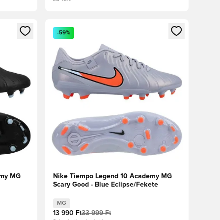
oz
tkezéshez vagy a tagként való regisztrációhoz
Megnyit egy modált a bejelentkezéshez vagy a tag
-59%
emy MG
Nike Tiempo Legend 10 Academy MG
Scary Good - Blue Eclipse/Fekete
MG
13 990 Ft
33 999 Ft