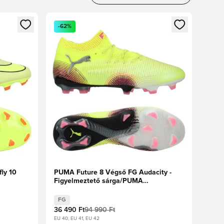
oz
tkezéshez vagy a tagként való regisztrációhoz
Megnyit egy modált a bejelentkezéshez vagy a tag
-62%
ly 10
PUMA Future 8 Végső FG Audacity -
Figyelmeztető sárga/PUMA
Crimson
Fekete/Napfényes
FG
36 490 Ft
94 990 Ft
EU 40, EU 41, EU 42