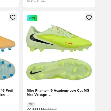
EU 42½, EU 44½
oz
tkezéshez vagy a tagként való regisztrációhoz
Megnyit egy modált a bejelentkezéshez vagy a tag
-39%
16 Profi
Nike Phantom 6 Academy Low Cut MG
on -
Max Voltage -
Reflektorfényben/Fekete/Hyper
Crimson
MG
22 990 Ft
37 999 Ft