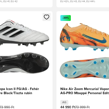
½, EU 41, EU 42
EU 42½, EU 43, EU 44, EU 44½
t való regisztrációhoz
gy modált a bejelentkezéshez vagy a tagként való regisztrációh
Megnyit egy modált a bejelen
-39%
pa Icon II FG/AG - Fehér
Nike Air Zoom Mercurial Vapor 
e Black/Tiszta rubin
AG-PRO Mbappé Personal Editi
Dinnye árnyalat/Új türkiz/Igloo
AG
73 990 Ft
44 990 Ft
73 999 Ft