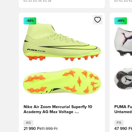
EU 33, EU 34, EU 38
EU 42, EU 4
Megnyit egy modált a bejelentkezéshez vagy a tagkén
Megnyit e
-48%
-49%
Nike Air Zoom Mercurial Superfly 10
PUMA Fut
Academy AG Max Voltage -
Untamed
Reflektorfényben/Volt/Hyper Crimson
Fekete/Iz
AG
FG
21 990 Ft
41 999 Ft
47 990 Ft