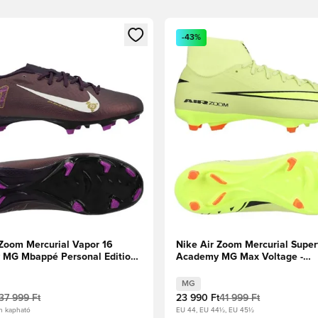
t való regisztrációhoz
gy modált a bejelentkezéshez vagy a tagként való regisztrációh
Megnyit egy modált a bejelen
-43%
 Zoom Mercurial Vapor 16
Nike Air Zoom Mercurial Superf
MG Mbappé Personal Edition -
Academy MG Max Voltage -
Halvány elefántcsont
Reflektorfényben/Volt/Hyper 
MG
37 999 Ft
23 990 Ft
41 999 Ft
n kapható
EU 44, EU 44½, EU 45½