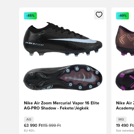
Megnyit egy modált a bejelentkezéshez vagy a tagkén
Megnyit e
-45%
-49%
Nike Air Zoom Mercurial Vapor 16 Elite
Nike Air
AG-PRO Shadow - Fekete/Jégkék
Academy 
Mélylila/
AG
MG
63 990 Ft
115 999 Ft
19 490 Ft
EU 40½
Sok méretbe