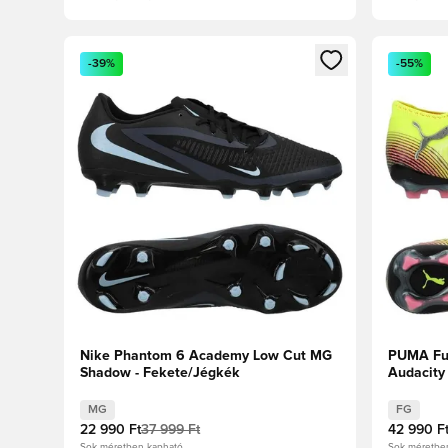
Megnyit egy modált a bejelentkezéshez vagy a tagkén
Megnyit e
-39%
-55%
Nike Phantom 6 Academy Low Cut MG
PUMA Fut
Shadow - Fekete/Jégkék
Audacity
Fekete/N
MG
FG
22 990 Ft
37 999 Ft
42 990 F
Sok méretben kapható
Sok méretbe