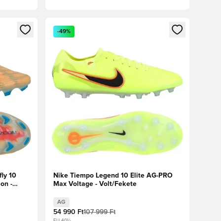
oz
tkezéshez vagy a tagként való regisztrációhoz
Megnyit egy modált a bejelentkezéshez vagy a tag
-49%
ly 10
Nike Tiempo Legend 10 Elite AG-PRO
on -
Max Voltage - Volt/Fekete
AG
54 990 Ft
107 999 Ft
EU 40½