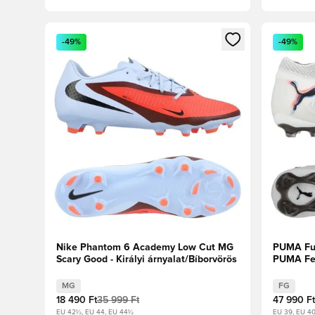
Megnyit egy modált a bejelentkezéshez vagy a tagkén
Megnyit e
-49%
-49%
Nike Phantom 6 Academy Low Cut MG
PUMA Fut
Scary Good - Királyi árnyalat/Bíborvörös
PUMA Feh
MG
FG
18 490 Ft
35 999 Ft
47 990 Ft
EU 42½, EU 44, EU 44½
EU 39, EU 40