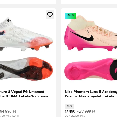
t való regisztrációhoz
gy modált a bejelentkezéshez vagy a tagként való regisztrációh
Megnyit egy modált a bejelen
-54%
ure 8 Végső FG Untamed -
Nike Phantom Luna II Academ
ér/PUMA Fekete/Izzó piros
Prism - Bíbor árnyalat/Fekete/
Blast
MG
94 990 Ft
17 490 Ft
37 999 Ft
, EU 40½, EU 41
EU 42½, EU 44½