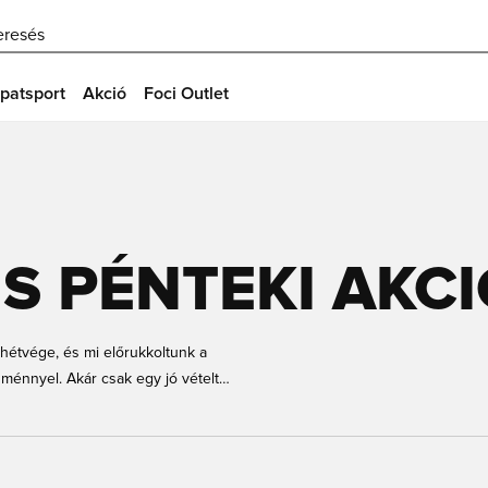
eresés
patsport
Akció
Foci Outlet
S PÉNTEKI AKCI
 a hétvége, és mi előrukkoltunk a
zménnyel. Akár csak egy jó vételt
jánlatokra bukkanhatsz a
latot, méghozzá itt, a unisport.co.uk
 Unisportnál, és ne felejtsd el