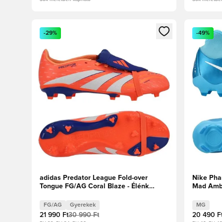
Megnyit egy modált a bejelentkezéshez vagy a tagkén
Megnyit e
-29%
-49%
adidas Predator League Fold-over
Nike Pha
Tongue FG/AG Coral Blaze - Élénk
Mad Ambi
Korall/Fehér cipők/Ragyogó narancs
Gyerek
FG/AG
Gyerekek
MG
21 990 Ft
30 990 Ft
20 490 F