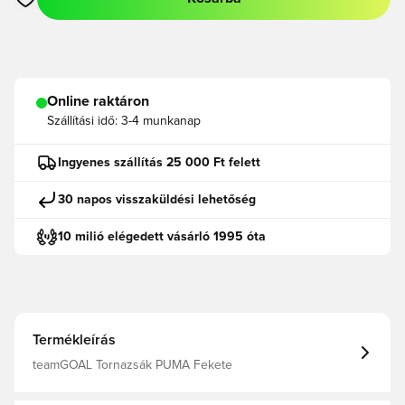
Megnyit egy modált a bejelentkezéshez vagy a tagként való r
Online raktáron
Szállítási idő:
3-4 munkanap
Ingyenes szállítás 25 000 Ft felett
30 napos visszaküldési lehetőség
10 milió elégedett vásárló 1995 óta
Termékleírás
teamGOAL Tornazsák PUMA Fekete