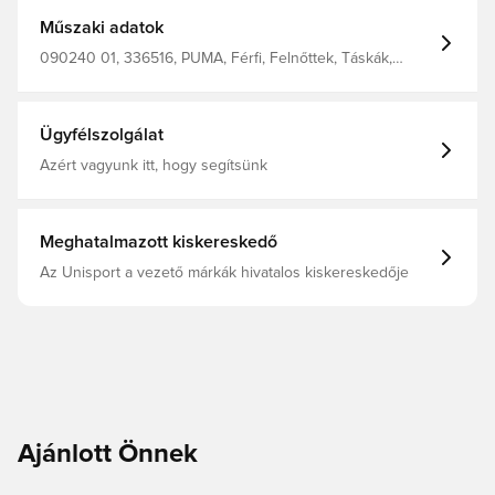
Műszaki adatok
090240 01, 336516, PUMA, Férfi, Felnőttek, Táskák,
Fekete, Shell : 100%Polyester / No Lining
Ügyfélszolgálat
Azért vagyunk itt, hogy segítsünk
Meghatalmazott kiskereskedő
Az Unisport a vezető márkák hivatalos kiskereskedője
Ajánlott Önnek