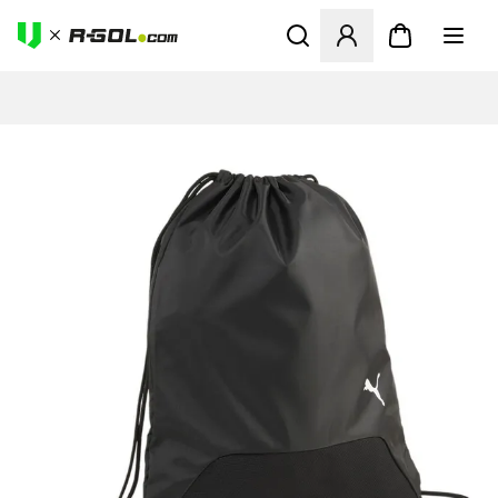
Megnyit egy modált a bejele