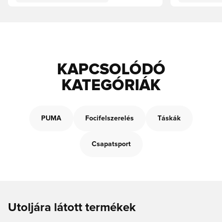
KAPCSOLÓDÓ
KATEGÓRIÁK
PUMA
Focifelszerelés
Táskák
Csapatsport
Utoljára látott termékek