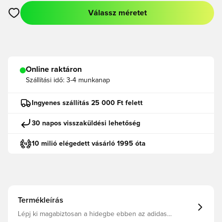
Válassz méretet
Megnyit egy modált a bejelentkezéshez vagy a tagként való r
Online raktáron
Szállítási idő:
3-4 munkanap
Ingyenes szállítás 25 000 Ft felett
30 napos visszaküldési lehetőség
10 milió elégedett vásárló 1995 óta
Termékleírás
Lépj ki magabiztosan a hidegbe ebben az adidas