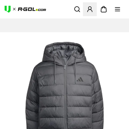
Megnyit egy modált a bejele