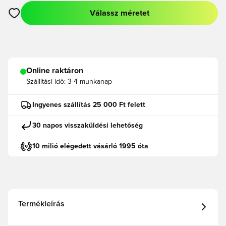
Válassz méretet
Megnyit egy modált a bejelentkezéshez vagy a tagként való r
Online raktáron
Szállítási idő:
3-4 munkanap
Ingyenes szállítás 25 000 Ft felett
30 napos visszaküldési lehetőség
10 milió elégedett vásárló 1995 óta
Termékleírás