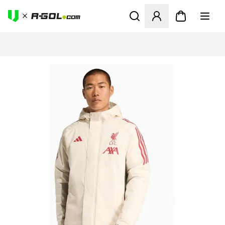
Megnyit egy modált a bejele