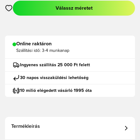
Válassz méretet
Megnyit egy modált a bejelentkezéshez vagy a tagként való r
Online raktáron
Szállítási idő:
3-4 munkanap
Ingyenes szállítás 25 000 Ft felett
30 napos visszaküldési lehetőség
10 milió elégedett vásárló 1995 óta
Termékleírás