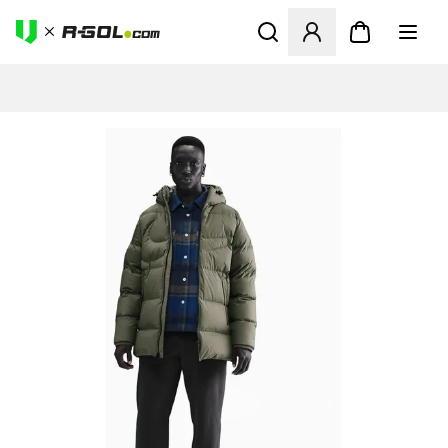
Megnyit egy modált a bejele