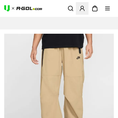
Megnyit egy modált a bejele