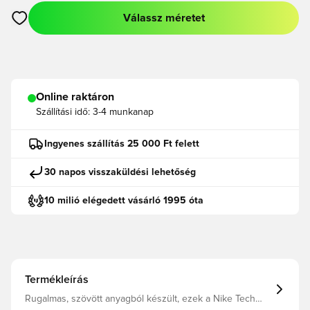
Válassz méretet
Megnyit egy modált a bejelentkezéshez vagy a tagként való r
Online raktáron
Szállítási idő:
3-4 munkanap
Ingyenes szállítás 25 000 Ft felett
30 napos visszaküldési lehetőség
10 milió elégedett vásárló 1995 óta
Termékleírás
Rugalmas, szövött anyagból készült, ezek a Nike Tech