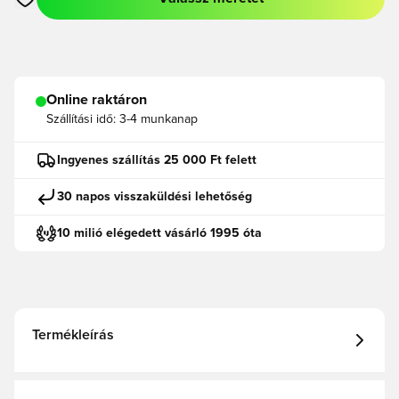
Megnyit egy modált a bejelentkezéshez vagy a tagként való r
Online raktáron
Szállítási idő:
3-4 munkanap
Ingyenes szállítás 25 000 Ft felett
30 napos visszaküldési lehetőség
10 milió elégedett vásárló 1995 óta
Termékleírás