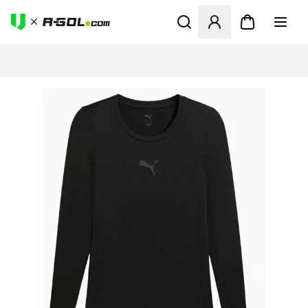
Megnyit egy modált a bejele