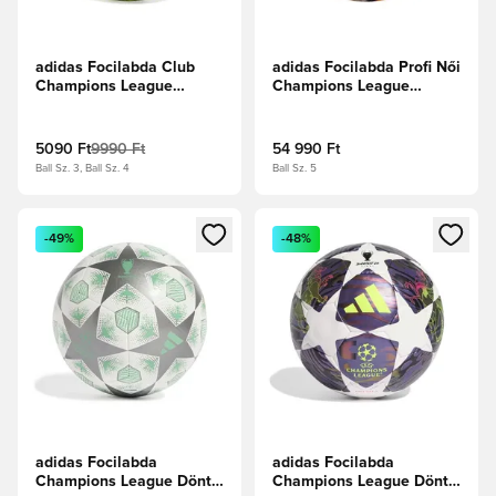
adidas Focilabda Club
adidas Focilabda Profi Női
Champions League
Champions League
2025/26 -
2026/27 Meccslabda -
Napsárga/Fekete/Ezüst
Fehér/Lucid
metál
Tangerine/Fekete
5090 Ft
9990 Ft
54 990 Ft
Ball Sz. 3, Ball Sz. 4
Ball Sz. 5
Megnyit egy modált a bejelentkezéshez vagy a tagként való 
Megnyit egy modált a bejelent
-49%
-48%
adidas Focilabda
adidas Focilabda
Champions League Döntő
Champions League Döntő