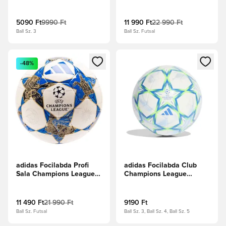
2024/25 Munich Club -
2025/26 Budapest Profi
Vasfém/Fehér/Élénkzöld
Sala - Sötétlila
Fehér/Napsárga
5090 Ft
9990 Ft
11 990 Ft
22 990 Ft
Ball Sz. 3
Ball Sz. Futsal
Megnyit egy modált a bejelentkezéshez vagy a tagként való 
Megnyit egy modált a bejelent
-48%
adidas Focilabda Profi
adidas Focilabda Club
Sala Champions League
Champions League
2025/26 -
2026/27 - Fehér/Global
Fehér/Sötétkék/Arany
Blue/Napzöld
metál
11 490 Ft
21 990 Ft
9190 Ft
Ball Sz. Futsal
Ball Sz. 3, Ball Sz. 4, Ball Sz. 5