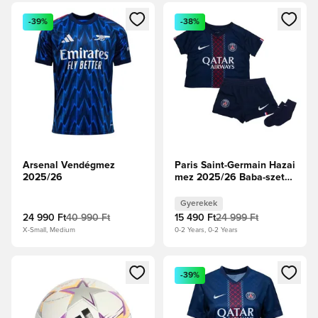
Megnyit egy modált a bejelentkezéshez vagy a tagként való 
Megnyit egy modált a bejelent
-39%
-38%
Arsenal Vendégmez
Paris Saint-Germain Hazai
2025/26
mez 2025/26 Baba-szett
Gyerek
Gyerekek
24 990 Ft
40 990 Ft
15 490 Ft
24 999 Ft
X-Small, Medium
0-2 Years, 0-2 Years
Megnyit egy modált a bejelentkezéshez vagy a tagként való 
Megnyit egy modált a bejelent
-39%