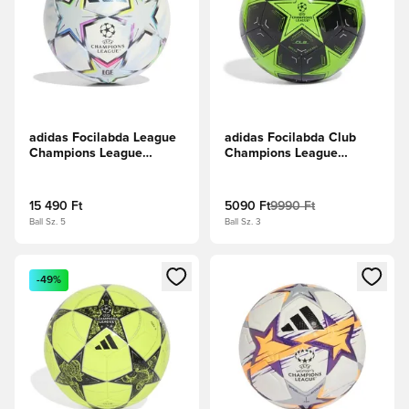
adidas Focilabda League
adidas Focilabda Club
Champions League
Champions League
2026/27 Box -
2024/25 -
Fehér/Multicolor
Napzöld/Fekete/Fehér
15 490 Ft
5090 Ft
9990 Ft
Ball Sz. 5
Ball Sz. 3
Megnyit egy modált a bejelentkezéshez vagy a tagként való 
Megnyit egy modált a bejelent
-49%