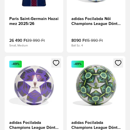
Paris Saint-Germain Hazai
adidas Focilabda Női
mez 2025/26
Champions League Döntő
2024/25 Lisbon League -
Fehér/Narancs/Éjszakai
égbolt
26 490 Ft
39 990 Ft
8090 Ft
15 990 Ft
Small, Medium
Ball Sz. 4
Megnyit egy modált a bejelentkezéshez vagy a tagként való 
Megnyit egy modált a bejelent
-49%
-49%
adidas Focilabda
adidas Focilabda
Champions League Döntő
Champions League Döntő