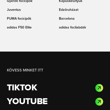
Gyerek focicipők
Kapuskesztyűk
Juventus
Edzőruházat
PUMA focicipők
Barcelona
adidas F50 Elite
adidas focilabdák
KÖVESS MINKET ITT
TIKTOK
YOUTUBE