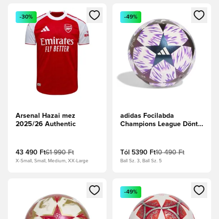
Megnyit egy modált a bejelentkezéshez vagy a tagként való 
Megnyit egy modált a bejelent
-30%
-49%
Arsenal Hazai mez
adidas Focilabda
2025/26 Authentic
Champions League Döntő
2025/26 Budapest Club -
Fehér/Lila
43 490 Ft
61 990 Ft
Tól
5390 Ft
10 490 Ft
X-Small, Small, Medium, XX-Large
Ball Sz. 3, Ball Sz. 5
Megnyit egy modált a bejelentkezéshez vagy a tagként való 
Megnyit egy modált a bejelent
-49%