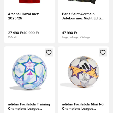
Arsenal Hazai mez
Paris Saint-Germain
2025/26
Játékos mez Night Edition
2025/26 Hosszú ujjú
27 490 Ft
40 990 Ft
47 990 Ft
X-Small
Large, X-Large, XX-Large
Megnyit egy modált a bejelentkezéshez vagy a tagként való 
Megnyit egy modált a bejelent
adidas Focilabda Training
adidas Focilabda Mini Női
Champions League
Champions League
2026/27 - Fehér/Tiszta
2026/27 - Fehér/Lucid