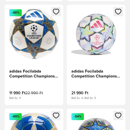
Megnyit egy modált a bejelentkezéshez vagy a tagként való 
Megnyit egy modált a bejelent
-48%
adidas Focilabda
adidas Focilabda
Competition Champions
Competition Champions
League 2025/26 -
League 2026/27 -
Fehér/Sötétkék/Arany
Fehér/Multicolor
metál
11 990 Ft
22 990 Ft
21 990 Ft
Ball Sz. 4
Ball Sz. 4, Ball Sz. 5
Megnyit egy modált a bejelentkezéshez vagy a tagként való 
Megnyit egy modált a bejelent
-49%
-54%