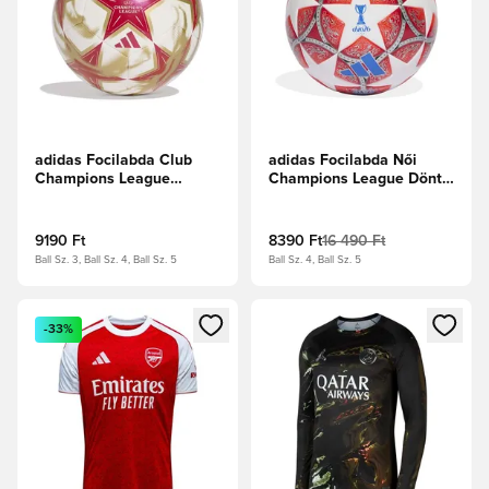
adidas Focilabda Club
adidas Focilabda Női
Champions League
Champions League Döntő
2026/27 - Fehér/Ezüst
2025/26 Oslo League -
metál/Tiszta rubin
Fehér/Skarlát
9190 Ft
8390 Ft
16 490 Ft
Ball Sz. 3, Ball Sz. 4, Ball Sz. 5
Ball Sz. 4, Ball Sz. 5
Megnyit egy modált a bejelentkezéshez vagy a tagként való 
Megnyit egy modált a bejelent
-33%