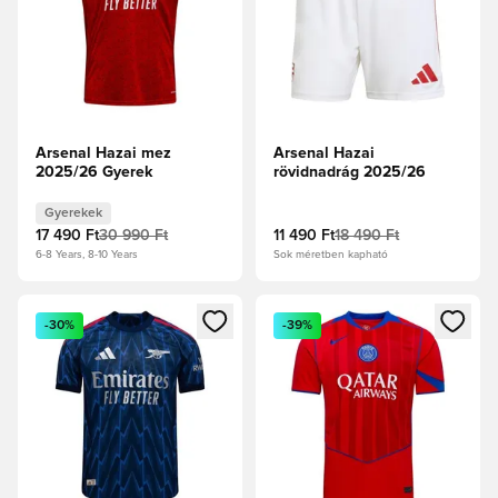
Arsenal Hazai mez
Arsenal Hazai
2025/26 Gyerek
rövidnadrág 2025/26
Gyerekek
17 490 Ft
30 990 Ft
11 490 Ft
18 490 Ft
6-8 Years, 8-10 Years
Sok méretben kapható
Megnyit egy modált a bejelentkezéshez vagy a tagként való 
Megnyit egy modált a bejelent
-30%
-39%