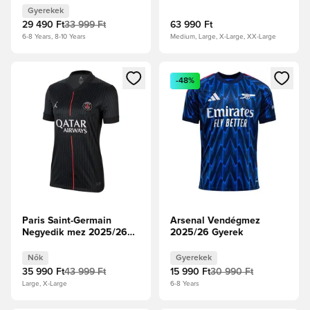
Gyerekek
29 490 Ft
33 999 Ft
63 990 Ft
6-8 Years, 8-10 Years
Medium, Large, X-Large, XX-Large
Megnyit egy modált a bejelentkezéshez vagy a tagként való 
Megnyit egy modált a bejelent
-48%
Paris Saint-Germain
Arsenal Vendégmez
Negyedik mez 2025/26
2025/26 Gyerek
Női
Nők
Gyerekek
35 990 Ft
43 999 Ft
15 990 Ft
30 990 Ft
Large, X-Large
6-8 Years