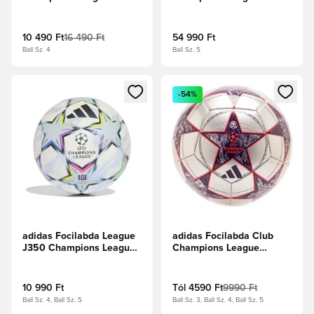
2025/26 Budapest
2026/27 Meccslabda -
League -
Fehér/Multicolor
Sötétlila/Fehér/Napsárga
10 490 Ft
16 490 Ft
54 990 Ft
Ball Sz. 4
Ball Sz. 5
Megnyit egy modált a bejelentkezéshez vagy a tagként való 
Megnyit egy modált a bejelent
-54%
adidas Focilabda League
adidas Focilabda Club
J350 Champions League
Champions League
2026/27 -
2025/26 - Ezüst
Fehér/Multicolor
metál/Turbó/Sötétlila
10 990 Ft
Tól
4590 Ft
9990 Ft
Ball Sz. 4, Ball Sz. 5
Ball Sz. 3, Ball Sz. 4, Ball Sz. 5