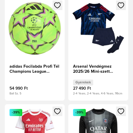
Megnyit egy modált a bejelentkezéshez vagy a tagként való 
Megnyit egy modált a bejelent
adidas Focilabda Profi Tél
Arsenal Vendégmez
Champions League
2025/26 Mini-szett
2026/27 Meccslabda -
Gyerek
Lucid Lemon/Tiszta rubin
Gyerekek
54 990 Ft
27 490 Ft
Ball Sz. 5
2-4 Years, 2-4 Years, 4-6 Years, 116cm
Megnyit egy modált a bejelentkezéshez vagy a tagként való 
Megnyit egy modált a bejelent
-39%
-39%