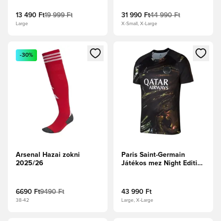
13 490 Ft
19 999 Ft
31 990 Ft
44 990 Ft
Large
X-Small, X-Large
Megnyit egy modált a bejelentkezéshez vagy a tagként való 
Megnyit egy modált a bejelent
-30%
Arsenal Hazai zokni
Paris Saint-Germain
2025/26
Játékos mez Night Edition
2025/26
6690 Ft
9490 Ft
43 990 Ft
38-42
Large, X-Large