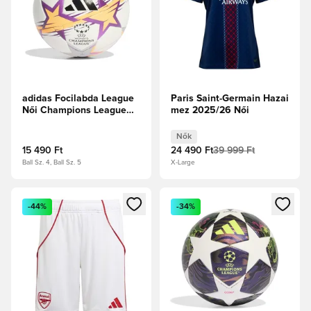
adidas Focilabda League
Paris Saint-Germain Hazai
Női Champions League
mez 2025/26 Női
2026/27 - Fehér/Lucid
Tangerine/Fekete
Nők
15 490 Ft
24 490 Ft
39 999 Ft
Ball Sz. 4, Ball Sz. 5
X-Large
Megnyit egy modált a bejelentkezéshez vagy a tagként való 
Megnyit egy modált a bejelent
-44%
-34%