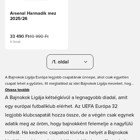
Arsenal Harmadik mez
2025/26
33 490 Ft
40 990 Ft
X-Small
/1. oldal
A Bajnokok Ligája Európa legjobb csapatának ünnepe, ahol csak egyetlen
csapat lehet a győztes. Itt megtalálod az idei Bajnokok Ligája mezeket, hogy
győzelembe repíthesd a csapatodat. Bajnokok Ligája focimezeink széles
Olvass tovább
választéka természetesen mind alacsony áron és gyors szállítással érhető el.
A Bajnokok Ligája kétségkívül a legnagyobb diadal, amit
Esetleg személyre szabnád is?
egy európai futballklub elérhet. Az UEFA Európa 32
legjobb klubcsapatát hozza össze, de a végén csak egynek
adatik meg az öröm, hogy bajnokként felemelje a nagyfülű
trófeát. Ha kedvenc csapatod kivívta a helyét a Bajnokok