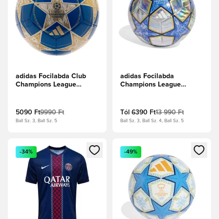
adidas Focilabda Club
adidas Focilabda
Champions League
Champions League
2025/26 - Sötétkék/Matt
2025/26 Training Foil -
arany
Ezüst metál/Kék
5090 Ft
9990 Ft
Tól
6390 Ft
13 990 Ft
Ball Sz. 3, Ball Sz. 5
Ball Sz. 3, Ball Sz. 4, Ball Sz. 5
Megnyit egy modált a bejelentkezéshez vagy a tagként való 
Megnyit egy modált a bejelent
-34%
-49%