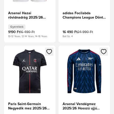
Arsenal Hazai
adidas Focilabda
rövidnadrág 2025/26
Champions League Döntő
Gyerek
2025/26 Budapest
Competition -
Gyerekek
Sötétlila/Fehér/Napsárga
9190 Ft
16 490 Ft
16 490 Ft
24 990 Ft
10-12 Years, 12-14 Years, 14-16 Years
Ball Sz. 4
Megnyit egy modált a bejelentkezéshez vagy a tagként való 
Megnyit egy modált a bejelent
Paris Saint-Germain
Arsenal Vendégmez
Negyedik mez 2025/26
2025/26 Hosszú ujjú
Gyerek
Authentic