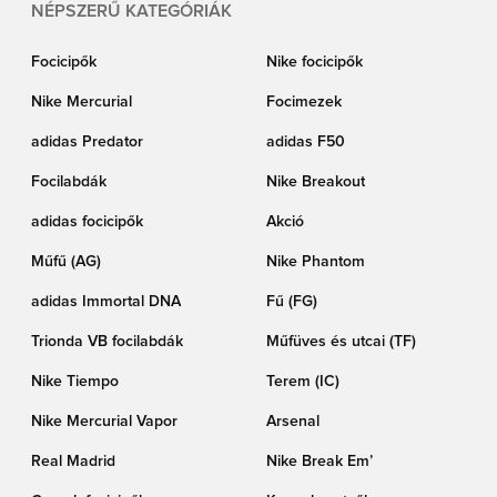
NÉPSZERŰ KATEGÓRIÁK
Focicipők
Nike focicipők
Nike Mercurial
Focimezek
adidas Predator
adidas F50
Focilabdák
Nike Breakout
adidas focicipők
Akció
Műfű (AG)
Nike Phantom
adidas Immortal DNA
Fű (FG)
Trionda VB focilabdák
Műfüves és utcai (TF)
Nike Tiempo
Terem (IC)
Nike Mercurial Vapor
Arsenal
Real Madrid
Nike Break Em’