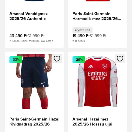
Arsenal Vendégmez
Paris Saint-Germain
2025/26 Authentic
Harmadik mez 2025/26
Gyerek
Gyerekek
43 490 Ft
61 990 Ft
19 490 Ft
31 999 Ft
X-Small, Small, Medium, XX-Large
6-8 Years
Megnyit egy modált a bejelentkezéshez vagy a tagként való 
Megnyit egy modált a bejelent
-33%
-29%
Paris Saint-Germain Hazai
Arsenal Hazai mez
rövidnadrág 2025/26
2025/26 Hosszú ujjú