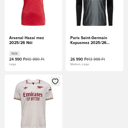
Arsenal Hazai mez
Paris Saint-Germain
2025/26 Női
Kapusmez 2025/26
Hosszú ujjú
Nők
24 990 Ft
40 990 Ft
26 990 Ft
43 999 Ft
Large
Medium, Large
Megnyit egy modált a bejelentkezéshez vagy a tagként való 