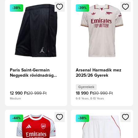
Megnyit egy modált a bejelentkezéshez vagy a tagként való 
Megnyit egy modált a bejelent
-38%
-39%
Paris Saint-Germain
Arsenal Harmadik mez
Negyedik rövidnadrág
2025/26 Gyerek
2025/26
Gyerekek
12 990 Ft
20 999 Ft
18 990 Ft
30 990 Ft
Medium
6-8 Years, 8-10 Years
Megnyit egy modált a bejelentkezéshez vagy a tagként való 
Megnyit egy modált a bejelent
-44%
-38%