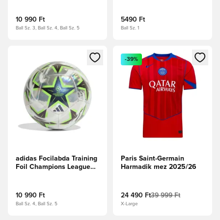
rubin/Global Blue
Tangerine/Fekete
10 990 Ft
5490 Ft
Ball Sz. 3, Ball Sz. 4, Ball Sz. 5
Ball Sz. 1
Megnyit egy modált a bejelentkezéshez vagy a tagként való 
Megnyit egy modált a bejelent
-39%
adidas Focilabda Training
Paris Saint-Germain
Foil Champions League
Harmadik mez 2025/26
2026/27 - Multicolor
10 990 Ft
24 490 Ft
39 999 Ft
Ball Sz. 4, Ball Sz. 5
X-Large