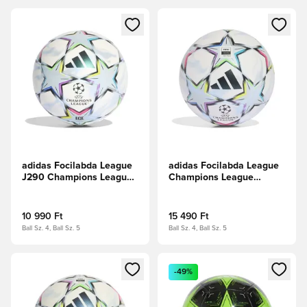
Megnyit egy modált a bejelentkezéshez vagy a tagként való 
Megnyit egy modált a bejelent
adidas Focilabda League
adidas Focilabda League
J290 Champions League
Champions League
2026/27 -
2026/27 -
Fehér/Multicolor
Fehér/Multicolor
10 990 Ft
15 490 Ft
Ball Sz. 4, Ball Sz. 5
Ball Sz. 4, Ball Sz. 5
Megnyit egy modált a bejelentkezéshez vagy a tagként való 
Megnyit egy modált a bejelent
-49%