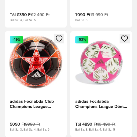
2025/26 Budapest
2024/25 Munich Training
Training - Pantone/Fehér
Foil - Árnyékzöld/Platina
metál
Tól
6390 Ft
12 490 Ft
7090 Ft
13 990 Ft
Ball Sz. 4, Ball Sz. 5
Ball Sz. 5
Megnyit egy modált a bejelentkezéshez vagy a tagként való 
Megnyit egy modált a bejelent
-49%
-53%
adidas Focilabda Club
adidas Focilabda
Champions League
Champions League Döntő
2025/26 -
2025/26 Budapest Club -
Focicipők/Fekete/Fehér
Vibráló pink/Fehér
5090 Ft
9990 Ft
Tól
4890 Ft
10 490 Ft
Ball Sz. 3, Ball Sz. 4, Ball Sz. 5
Ball Sz. 3, Ball Sz. 4, Ball Sz. 5