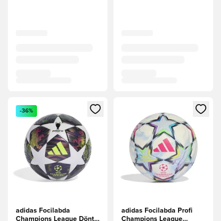
Megnyit egy modált a bejelentkezéshez vagy a tagként való 
Megnyit egy modált a bejelent
-36%
adidas Focilabda
adidas Focilabda Profi
Champions League Döntő
Champions League