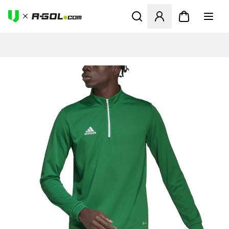
Megnyit egy modált a bejele