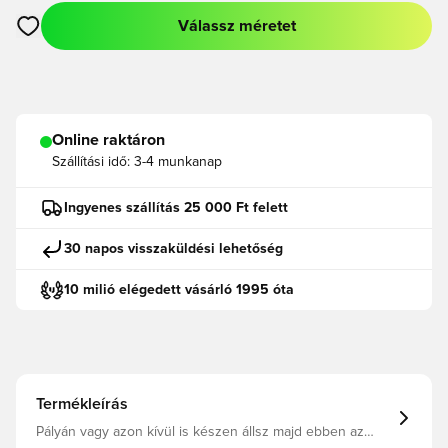
Válassz méretet
Megnyit egy modált a bejelentkezéshez vagy a tagként való r
Online raktáron
Szállítási idő:
3-4 munkanap
Ingyenes szállítás 25 000 Ft felett
30 napos visszaküldési lehetőség
10 milió elégedett vásárló 1995 óta
Termékleírás
Pályán vagy azon kívül is készen állsz majd ebben az