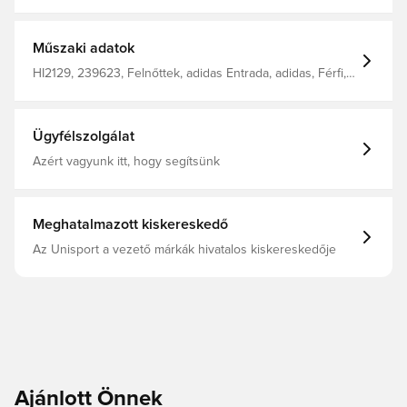
adidas Entrada 22 fociedzős felsőben. A félcipzárral
szabályozhatod a szellőzést. A rugalmas mandzsetták
biztosítják a jó illeszkedést. Az AEROREADY elvezeti a
nedvességet a bőrödről, így szárazon és kényelmesen
Műszaki adatok
maradsz. 100%-ban újrahasznosított anyagokból készült,
ez a termék csak egy a megoldásaink közül, amelyekkel
HI2129, 239623, Felnőttek, adidas Entrada, adidas, Férfi,
hozzájárulunk a műanyaghulladék megállításához.
Edzőfelsők, Hosszú ujjú, Zöld
Ügyfélszolgálat
Azért vagyunk itt, hogy segítsünk
Meghatalmazott kiskereskedő
Az Unisport a vezető márkák hivatalos kiskereskedője
Ajánlott Önnek