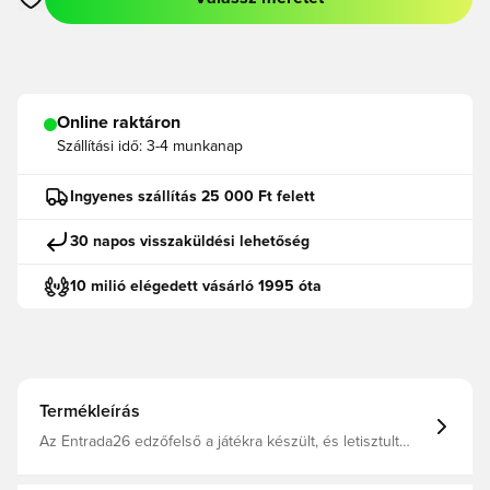
Megnyit egy modált a bejelentkezéshez vagy a tagként való r
Online raktáron
Szállítási idő:
3-4 munkanap
Ingyenes szállítás 25 000 Ft felett
30 napos visszaküldési lehetőség
10 milió elégedett vásárló 1995 óta
Termékleírás
Az Entrada26 edzőfelső a játékra készült, és letisztult
megjelenést biztosít a mindennapi focizáshoz. Letisztult
és varrásmentes, ötvözi az adidas örökségét a