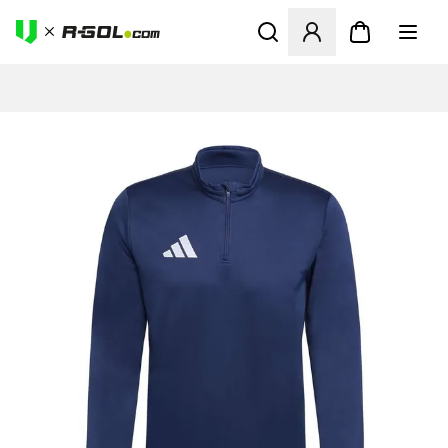
Megnyit egy modált a bejele