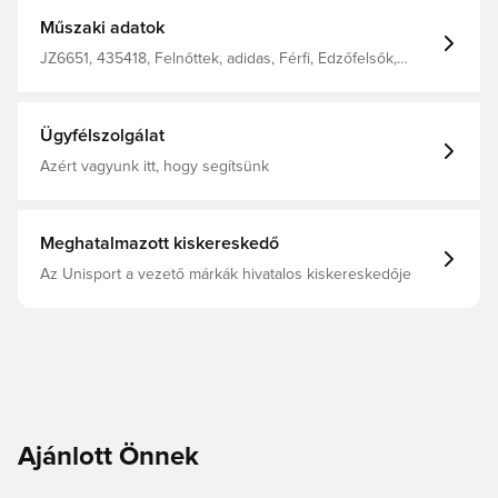
teljesítményorientált kialakítással. A Climacool technológia
gyorsan száradó szálakkal biztosít friss érzetet, így a
Műszaki adatok
kezdőrúgás után is kényelmesen érezheted magad. A
dupla kötésű anyag tartós strapabírást garantál, a
JZ6651, 435418, Felnőttek, adidas, Férfi, Edzőfelsők,
félcipzárral pedig szükség szerint állíthatod a szellőzést.
Hosszú ujjú, adidas Entrada, Kék
100% újrahasznosított poliészter
Ügyfélszolgálat
Azért vagyunk itt, hogy segítsünk
Meghatalmazott kiskereskedő
Az Unisport a vezető márkák hivatalos kiskereskedője
Ajánlott Önnek