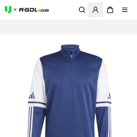
Megnyit egy modált a bejele