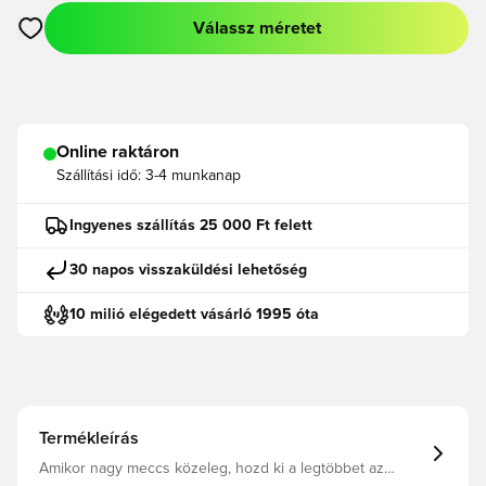
Válassz méretet
Megnyit egy modált a bejelentkezéshez vagy a tagként való r
Online raktáron
Szállítási idő:
3-4 munkanap
Ingyenes szállítás 25 000 Ft felett
30 napos visszaküldési lehetőség
10 milió elégedett vásárló 1995 óta
Termékleírás
Amikor nagy meccs közeleg, hozd ki a legtöbbet az