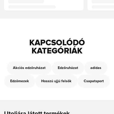
KAPCSOLÓDÓ
KATEGÓRIÁK
Akciós edzőruházat
Edzőruházat
adidas
Edzőmezek
Hosszú ujjú felsők
Csapatsport
Utoljára látott termékek