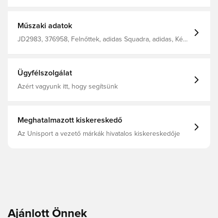
edzésedből ebben a hosszú ujjú adidas edzőfelsőben.
Az innovatív AEROREADY technológia elvezeti a
nedvességet a testedről, így kényelmesen, szárazon és
hűvösen tart. Félcipzár állógallérral. 100%
Műszaki adatok
újrahasznosított poliészter
JD2983, 376958, Felnőttek, adidas Squadra, adidas, Kék,
Fehér, Férfi, Edzőfelsők, Hosszú ujjú
Ügyfélszolgálat
Azért vagyunk itt, hogy segítsünk
Meghatalmazott kiskereskedő
Az Unisport a vezető márkák hivatalos kiskereskedője
Ajánlott Önnek