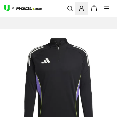
Megnyit egy modált a bejele