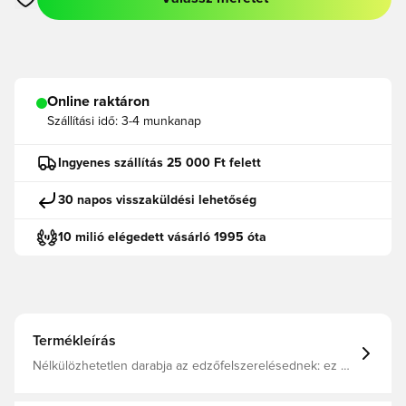
Megnyit egy modált a bejelentkezéshez vagy a tagként való r
Online raktáron
Szállítási idő:
3-4 munkanap
Ingyenes szállítás 25 000 Ft felett
30 napos visszaküldési lehetőség
10 milió elégedett vásárló 1995 óta
Termékleírás
Nélkülözhetetlen darabja az edzőfelszerelésednek: ez a
focifelső az adidas Tiro 25 Competition termékcsalád
része. A cipzárt egészen az állógallérig felhúzva gyorsan