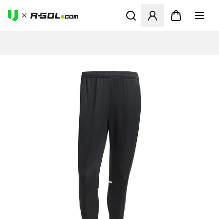
Megnyit egy modált a bejele