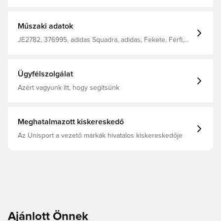
nedvességet a testedről, így kényelmesen, szárazon és
hűvösen tart Rugalmas derékrész húzózsinórral Elülső
cipzáras zsebek Bokacipzárak Normál szabás 100%
újrahasznosított poliészter
Műszaki adatok
JE2782, 376995, adidas Squadra, adidas, Fekete, Férfi,
Edzőnadrág, Hosszú, Felnőttek
Ügyfélszolgálat
Azért vagyunk itt, hogy segítsünk
Meghatalmazott kiskereskedő
Az Unisport a vezető márkák hivatalos kiskereskedője
Ajánlott Önnek