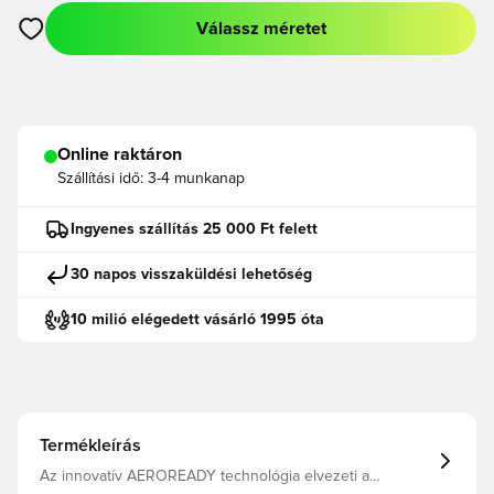
Válassz méretet
Megnyit egy modált a bejelentkezéshez vagy a tagként való r
Online raktáron
Szállítási idő:
3-4 munkanap
Ingyenes szállítás 25 000 Ft felett
30 napos visszaküldési lehetőség
10 milió elégedett vásárló 1995 óta
Termékleírás
Az innovatív AEROREADY technológia elvezeti a