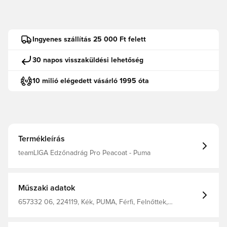
Ingyenes szállítás 25 000 Ft felett
30 napos visszaküldési lehetőség
10 milió elégedett vásárló 1995 óta
Termékleírás
teamLIGA Edzőnadrág Pro Peacoat - Puma
Műszaki adatok
657332 06, 224119, Kék, PUMA, Férfi, Felnőttek,
Edzőnadrág, Hosszú, Outer Material: 10% Elastane, 90%
Polyester; Pocket Lining: 100% Polyester