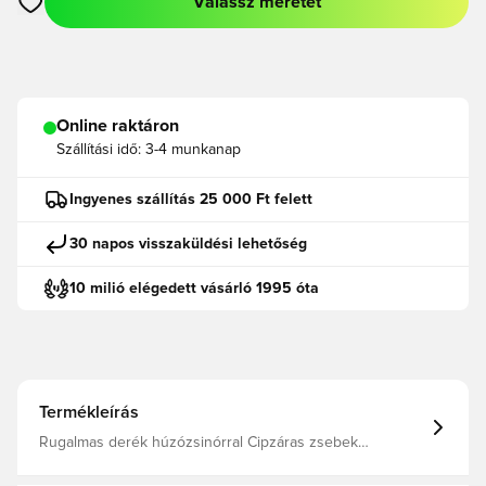
Válassz méretet
Megnyit egy modált a bejelentkezéshez vagy a tagként való r
Online raktáron
Szállítási idő:
3-4 munkanap
Ingyenes szállítás 25 000 Ft felett
30 napos visszaküldési lehetőség
10 milió elégedett vásárló 1995 óta
Termékleírás
Rugalmas derék húzózsinórral Cipzáras zsebek
AEROREADY Normál szabás 100% újrahasznosított
poliészter