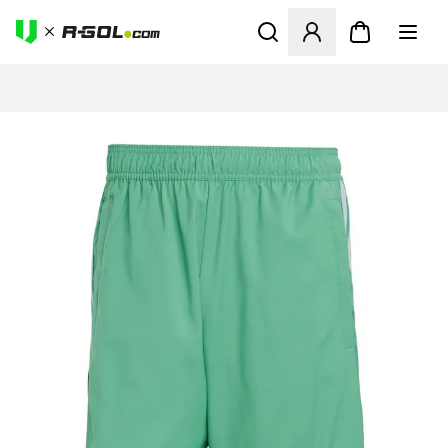
Megnyit egy modált a bejele