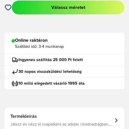
Válassz méretet
Megnyit egy modált a bejelentkezéshez vagy a tagként való r
Online raktáron
Szállítási idő:
3-4 munkanap
Ingyenes szállítás 25 000 Ft felett
30 napos visszaküldési lehetőség
10 milió elégedett vásárló 1995 óta
Termékleírás
Játssz és nézz ki csapatként az adidas rövidnadrágban,