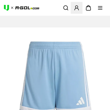
Megnyit egy modált a bejele