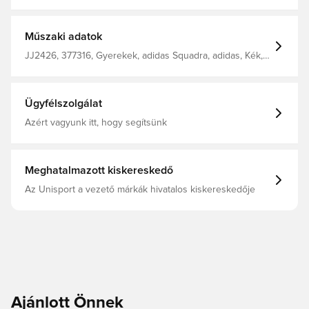
melyet a teljesítmény és a stílus jegyében alkottak. Gumis
derék behúzózsinórral. Az AEROREADY szárazon,
hűvösen és kényelmesen tart. Normál szabás. 100%
újrahasznosított poliészter
Műszaki adatok
JJ2426, 377316, Gyerekek, adidas Squadra, adidas, Kék,
Férfi, Női, Edzősort, Rövidnadrág
Ügyfélszolgálat
Azért vagyunk itt, hogy segítsünk
Meghatalmazott kiskereskedő
Az Unisport a vezető márkák hivatalos kiskereskedője
Ajánlott Önnek