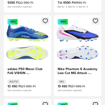
9390 Ft
22 990 Ft
Tól
4590 Ft
9990 Ft
Sok méretben kapható
Ball Sz. 3, Ball Sz. 4, Ball Sz. 5
Megnyit egy modált a bejelentkezéshez vagy a tagként való 
Megnyit egy modált a bejelent
-58%
-49%
adidas F50 Messi Club
Nike Phantom 6 Academy
FxG VIS10N -
Low Cut MG Attack -
Királykék/Napsárga/Félénk
Racer Blue/Pink
kék ragyogás
Blast/Fehér
AG/FG
MG
10 490 Ft
24 990 Ft
19 490 Ft
37 999 Ft
Sok méretben kapható
Sok méretben kapható
Megnyit egy modált a bejelentkezéshez vagy a tagként való 
Megnyit egy modált a bejelent