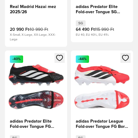
Real Madrid Hazai mez
adidas Predator Elite
2025/26
Fold-over Tongue SG
Finishers Steel -
Vasfém/Fehér cipők/
SG
Élénkpiros
20 990 Ft
40 990 Ft
64 490 Ft
115 990 Ft
X-Small, X-Large, XX-Large, XXX-
EU 40, EU 40½, EU 41½
Large
Megnyit egy modált a bejelentkezéshez vagy a tagként való 
Megnyit egy modált a bejelent
-40%
-44%
adidas Predator Elite
adidas Predator League
Fold-over Tongue FG
Fold-over Tongue FG Born
Immortal DNA - Core
For Goals -
Black/Fehér cipők/
Élénkpiros/Core