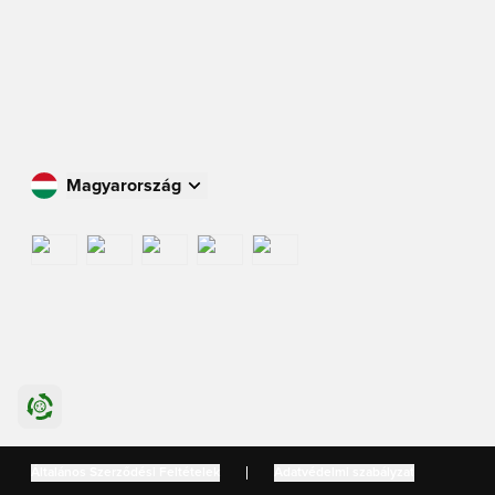
Magyarország
Vásároljon az Ön országában
International
US
Danmark
Általános Szerződési Feltételek
Adatvédelmi szabályzat
Sverige