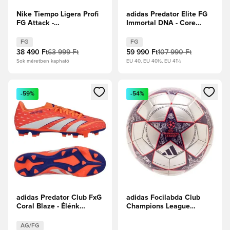
Nike Tiempo Ligera Profi
adidas Predator Elite FG
FG Attack -
Immortal DNA - Core
Fehér/Fekete/Racer
Black/Fehér cipők/
Blue/Pink Blast
Élénkpiros
FG
FG
38 490 Ft
63 999 Ft
59 990 Ft
107 990 Ft
Sok méretben kapható
EU 40, EU 40½, EU 41½
Megnyit egy modált a bejelentkezéshez vagy a tagként való 
Megnyit egy modált a bejelent
-59%
-54%
adidas Predator Club FxG
adidas Focilabda Club
Coral Blaze - Élénk
Champions League
Korall/Fehér
2025/26 - Ezüst
cipők/Ragyogó narancs
metál/Turbó/Sötétlila
AG/FG