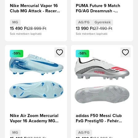
Nike Mercurial Vapor 16
PUMA Future 9 Match
Club MG Attack - Racer
FG/AG Dreamrush -
Blue/Fehér
Jégkék/Kék ékszer
Gyerek
MG
AG/FG
Gyerekek
15 490 Ft
28 999 Ft
13 990 Ft
27 490 Ft
Sok méretben kapható
Sok méretben kapható
Megnyit egy modált a bejelentkezéshez vagy a tagként való 
Megnyit egy modált a bejelent
-59%
-58%
Nike Air Zoom Mercurial
adidas F50 Messi Club
Vapor 16 Academy MG
FxG Prestig10 - Fehér
Mad Ambition -
cipők/Élénkpiros/Ezüst
Gleccserkék/Blue Orbit
metál
MG
AG/FG