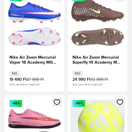
Nike Air Zoom Mercurial
Nike Air Zoom Mercurial
Vapor 16 Academy MG
Superfly 10 Academy MG
Attack - Racer Blue/Fehér
Mbappé Personal Edition -
Plum Eclipse/Metál ezüst
MG
MG
19 490 Ft
37 999 Ft
24 990 Ft
43 999 Ft
Sok méretben kapható
Sok méretben kapható
Megnyit egy modált a bejelentkezéshez vagy a tagként való 
Megnyit egy modált a bejelent
-48%
-49%