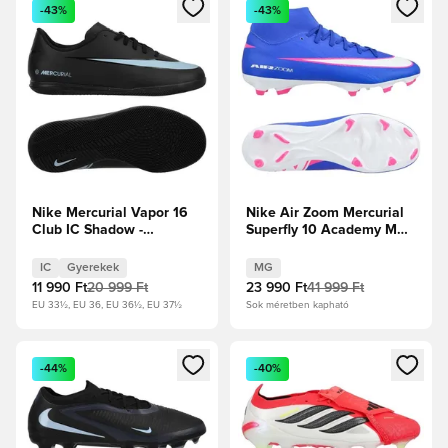
Megnyit egy modált a bejelentkezéshez vagy a tagként való 
Megnyit egy modált a bejelent
-43%
-43%
Nike Mercurial Vapor 16
Nike Air Zoom Mercurial
Club IC Shadow -
Superfly 10 Academy MG
Fekete/Jégkék Gyerek
Attack - Racer Blue/Fehér
IC
Gyerekek
MG
11 990 Ft
20 999 Ft
23 990 Ft
41 999 Ft
EU 33½, EU 36, EU 36½, EU 37½
Sok méretben kapható
Megnyit egy modált a bejelentkezéshez vagy a tagként való 
Megnyit egy modált a bejelent
-44%
-40%