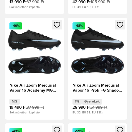
13 990 Ft
37 990 Ft
42 990 Ft
105 990 Ft
Sok méretben kapható
EU 39, EU 40, EU 41
Megnyit egy modált a bejelentkezéshez vagy a tagként való 
Megnyit egy modált a bejelent
-49%
-48%
Nike Air Zoom Mercurial
Nike Air Zoom Mercurial
Vapor 16 Academy MG
Vapor 16 Profi FG Shadow
Shadow - Fekete/Jégkék
- Fekete/Jégkék Gyerek
MG
FG
Gyerekek
19 490 Ft
37 999 Ft
26 990 Ft
51 999 Ft
Sok méretben kapható
EU 32, EU 33, EU 33½
Megnyit egy modált a bejelentkezéshez vagy a tagként való 
Megnyit egy modált a bejelent
-43%
-59%