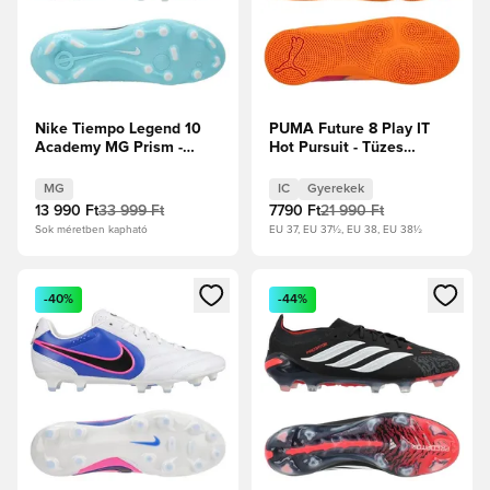
Nike Tiempo Legend 10
PUMA Future 8 Play IT
Academy MG Prism -
Hot Pursuit - Tüzes
Copa/Fehér
Hőség/PUMA
Fekete/Ravish Gyerek
MG
IC
Gyerekek
13 990 Ft
33 999 Ft
7790 Ft
21 990 Ft
Sok méretben kapható
EU 37, EU 37½, EU 38, EU 38½
Megnyit egy modált a bejelentkezéshez vagy a tagként való 
Megnyit egy modált a bejelent
-40%
-44%