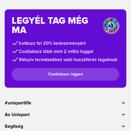
LEGYÉL TAG MÉG
MA
Iratkozz fel 20% kedvezményért
Csatlakozz több mint 2 millió taggal
Xkluzív termékekhez való hozzáférés tagoknak
Csatlakozz ingyen
#unisportlife
Az Unisport
Segítség