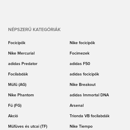
focicipőktől az edzőruházatig. Ha a legjobb Black Friday akciókra vadászol,
akkor itt érdemes kezdened a böngészést – a legjobb termékeket gyűjtöttük
össze, még kedvezőbb árakon. Ezt nem lehet nem szeretni! Csatlakozz Black
Friday ünnepünkhöz, és csapj le egy Elképesztő Ajánlatra!
NÉPSZERŰ KATEGÓRIÁK
Focicipők
Nike focicipők
Nike Mercurial
Focimezek
adidas Predator
adidas F50
Focilabdák
adidas focicipők
Műfű (AG)
Nike Breakout
Nike Phantom
adidas Immortal DNA
Fű (FG)
Arsenal
Akció
Trionda VB focilabdák
Műfüves és utcai (TF)
Nike Tiempo