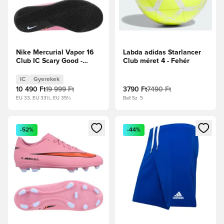
Nike Mercurial Vapor 16
Labda adidas Starlancer
Club IC Scary Good -
Club méret 4 - Fehér
Magic
Flamingo/Fekete/Total
IC
Gyerekek
Crimson Gyerek
10 490 Ft
19 999 Ft
3790 Ft
7490 Ft
EU 33, EU 33½, EU 35½
Ball Sz. 5
Megnyit egy modált a bejelentkezéshez vagy a tagként való 
Megnyit egy modált a bejelent
-52%
-44%