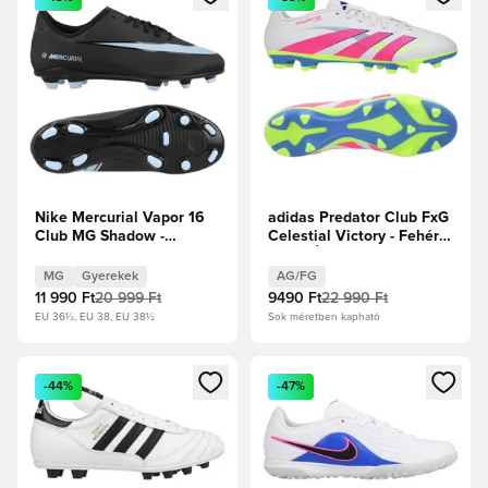
Nike Mercurial Vapor 16
adidas Predator Club FxG
Club MG Shadow -
Celestial Victory - Fehér
Fekete/Jégkék Gyerek
cipők/Élénk
rózsaszín/Lucid Lemon
MG
Gyerekek
AG/FG
11 990 Ft
20 999 Ft
9490 Ft
22 990 Ft
EU 36½, EU 38, EU 38½
Sok méretben kapható
Megnyit egy modált a bejelentkezéshez vagy a tagként való 
Megnyit egy modált a bejelent
-44%
-47%