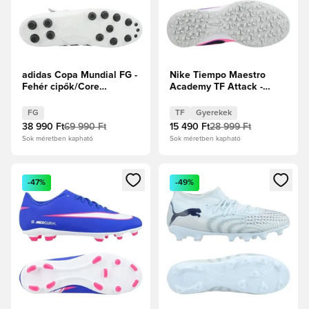
adidas Copa Mundial FG -
Nike Tiempo Maestro
Fehér cipők/Core
Academy TF Attack -
Black/Arany metál
Fehér/Fekete/Racer
Blue/Pink Blast Gyerek
FG
TF
Gyerekek
38 990 Ft
69 990 Ft
15 490 Ft
28 999 Ft
Sok méretben kapható
Sok méretben kapható
Megnyit egy modált a bejelentkezéshez vagy a tagként való 
Megnyit egy modált a bejelent
-47%
-49%