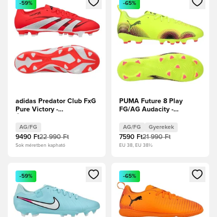
-59%
-65%
adidas Predator Club FxG
PUMA Future 8 Play
Pure Victory -
FG/AG Audacity -
Élénkpiros/Fehér
Figyelmeztető
cipők/Core Black
sárga/PUMA
AG/FG
AG/FG
Gyerekek
Fekete/Napfényes Gyerek
9490 Ft
22 990 Ft
7590 Ft
21 990 Ft
Sok méretben kapható
EU 38, EU 38½
Megnyit egy modált a bejelentkezéshez vagy a tagként való 
Megnyit egy modált a bejelent
-59%
-65%