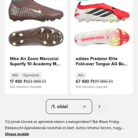
Nike Air Zoom Mercurial
adidas Predator Elite
Superfly 10 Academy MG
Fold-over Tongue AG Born
Mbappé Personal Edition -
For Goals -
Plum Eclipse/Metál ezüst
Élénkpiros/Core
MG
Gyerekek
AG
Gyerek
Black/Fehér cipők
17 490 Ft
33 999 Ft
67 490 Ft
111 990 Ft
Sok méretben kapható
Sok méretben kapható
/1. oldal
Túl jónak tűnnek az ajánlatok ebben a kategóriában? Bár Black Friday
Elképesztő Ajánlatoknak neveztük el őket, biztos lehetsz benne, hogy
nagyon is valóságosak, és igazi kedvezményeket találsz mindenen, a
Olvass tovább