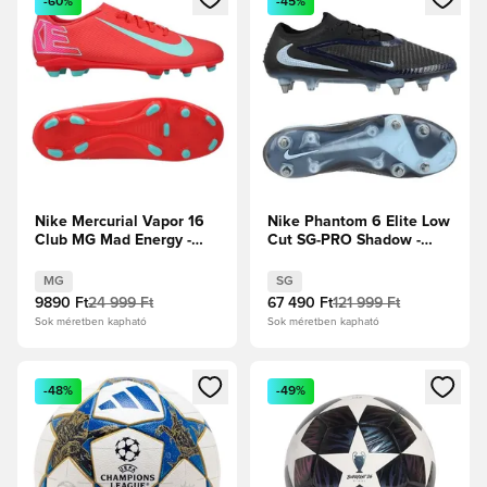
-60%
-45%
Nike Mercurial Vapor 16
Nike Phantom 6 Elite Low
Club MG Mad Energy -
Cut SG-PRO Shadow -
Ember Glow/Aurora Green
Fekete/Jégkék
MG
SG
9890 Ft
24 999 Ft
67 490 Ft
121 999 Ft
Sok méretben kapható
Sok méretben kapható
Megnyit egy modált a bejelentkezéshez vagy a tagként való 
Megnyit egy modált a bejelent
-48%
-49%