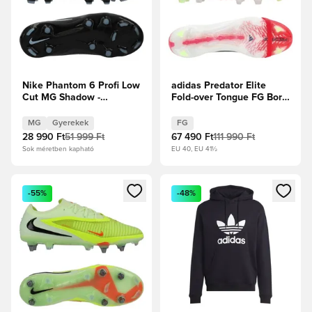
Nike Phantom 6 Profi Low
adidas Predator Elite
Cut MG Shadow -
Fold-over Tongue FG Born
Fekete/Jégkék Gyerek
For Goals -
Élénkpiros/Core
MG
Gyerekek
FG
Black/Fehér cipők
28 990 Ft
51 999 Ft
67 490 Ft
111 990 Ft
Sok méretben kapható
EU 40, EU 41½
Megnyit egy modált a bejelentkezéshez vagy a tagként való 
Megnyit egy modált a bejelent
-55%
-48%