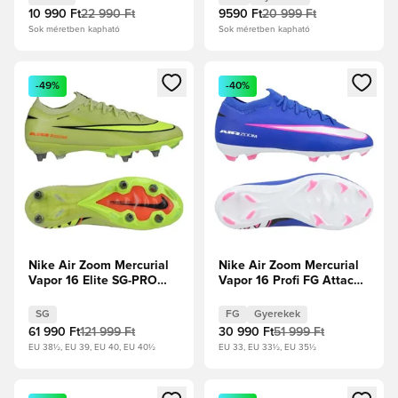
Crimson Gyerek
10 990 Ft
22 990 Ft
9590 Ft
20 999 Ft
Sok méretben kapható
Sok méretben kapható
Megnyit egy modált a bejelentkezéshez vagy a tagként való 
Megnyit egy modált a bejelent
-49%
-40%
Nike Air Zoom Mercurial
Nike Air Zoom Mercurial
Vapor 16 Elite SG-PRO
Vapor 16 Profi FG Attack -
Max Voltage -
Racer Blue/Fehér Gyerek
Reflektorfényben/Volt/Hyper
SG
FG
Gyerekek
Crimson
61 990 Ft
121 999 Ft
30 990 Ft
51 999 Ft
EU 38½, EU 39, EU 40, EU 40½
EU 33, EU 33½, EU 35½
Megnyit egy modált a bejelentkezéshez vagy a tagként való 
Megnyit egy modált a bejelent