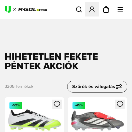
Megnyit egy modált a bejele
HIHETETLEN FEKETE
PÉNTEK AKCIÓK
Szűrők és válogatás
3305
Termékek
Megnyit egy modált a bejelentkezéshez vagy a tagként való 
Megnyit egy modált a bejelent
-52%
-45%