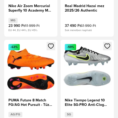
Nike Air Zoom Mercurial
Real Madrid Hazai mez
Superfly 10 Academy MG
2025/26 Authentic
Max Voltage -
Reflektorfényben/Volt/Hyper
MG
Crimson
23 990 Ft
41 999 Ft
37 490 Ft
61 990 Ft
EU 44, EU 44½, EU 45½
Sok méretben kapható
Megnyit egy modált a bejelentkezéshez vagy a tagként való 
Megnyit egy modált a bejelent
-63%
-59%
PUMA Future 8 Match
Nike Tiempo Legend 10
FG/AG Hot Pursuit - Tüzes
Elite SG-PRO Anti-Clog
Hőség/PUMA
Mad Voltage - Metál
Fekete/Ravish
ezüst/Fekete/Volt
AG/FG
SG