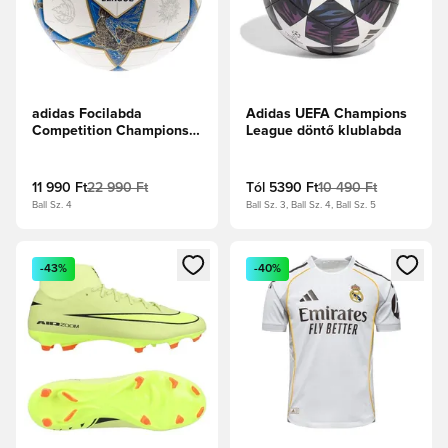
adidas Focilabda
Adidas UEFA Champions
Competition Champions
League döntő klublabda
League 2025/26 -
Fehér/Sötétkék/Arany
metál
11 990 Ft
22 990 Ft
Tól
5390 Ft
10 490 Ft
Ball Sz. 4
Ball Sz. 3, Ball Sz. 4, Ball Sz. 5
Megnyit egy modált a bejelentkezéshez vagy a tagként való 
Megnyit egy modált a bejelent
-43%
-40%