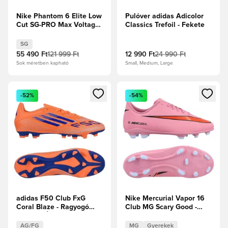
Nike Phantom 6 Elite Low
Pulóver adidas Adicolor
Cut SG-PRO Max Voltage
Classics Trefoil - Fekete
-
Reflektorfényben/Fekete/Hyper
SG
Crimson
55 490 Ft
121 999 Ft
12 990 Ft
24 990 Ft
Sok méretben kapható
Small, Medium, Large
Megnyit egy modált a bejelentkezéshez vagy a tagként való 
Megnyit egy modált a bejelent
-52%
-54%
adidas F50 Club FxG
Nike Mercurial Vapor 16
Coral Blaze - Ragyogó
Club MG Scary Good -
narancs/Élénk Kék/Fehér
Magic
cipők
Flamingo/Fekete/Total
AG/FG
MG
Gyerekek